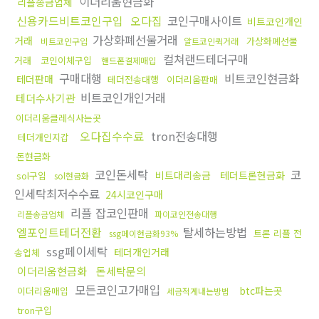
이더리움현금화
리플송금업체
신용카드비트코인구입
오다집
코인구매사이트
비트코인개인
가상화폐선물거래
거래
가상화폐선물
비트코인구입
알트코인퀵거래
컬쳐랜드테더구매
거래
코인이체구입
핸드폰결제매입
구매대행
비트코인현금화
테더판매
테더전송대행
이더리움판매
비트코인개인거래
테더수사기관
이더리움클레식사는곳
오다집수수료
tron전송대행
테더개인지갑
돈현금화
코인돈세탁
코
비트대리송금
테더트론현금화
sol구입
sol현금화
인세탁최저수수료
24시코인구매
리플 잡코인판매
리플송금업체
파이코인전송대행
엘포인트테더전환
탈세하는방법
트론 리플 전
ssg페이현금화93%
ssg페이세탁
테더개인거래
송업체
이더리움현금화
돈세탁문의
모든코인고가매입
btc파는곳
이더리움매입
세금적게내는방법
tron구입