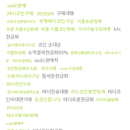
usdc판매
24시코인구매
구매대행
검돈현금화
위챗페이코인구입
리플송금업체
비트코인판매사이트
btc
트론 리플코인판매
이더리움구입대행
트론 리플코인판매
현금화
코인 손대손
알리페이테더구입
소액결제현금화85%
리플현금화
문화상품권비트구입
테더수사기
usdc판매처
관
테더트론매입
코인현금화수수료
장외거래
usdc구입대행
탈세돈현금화
신용카드테더구입
테더코인믹싱
테더전송대행
카드코인충전업체
테더코
알리페이현금화하는법
인비대면거래
밈코인팝니다
테더트론현금화
이더리움판매
돈믹싱방법
테더구매 테더판매
usdc판매처