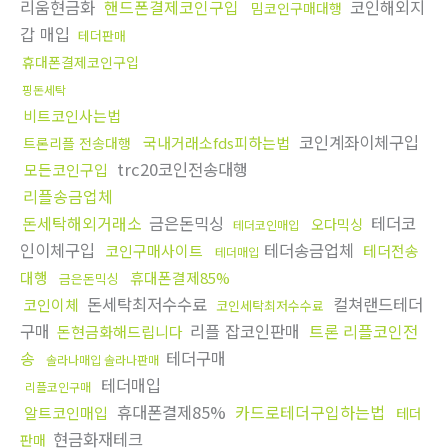
리움현금화
핸드폰결제코인구입
코인해외지
밈코인구매대행
갑 매입
테더판매
휴대폰결제코인구입
핑돈세탁
비트코인사는법
코인계좌이체구입
국내거래소fds피하는법
트론리플 전송대행
trc20코인전송대행
모든코인구입
리플송금업체
돈세탁해외거래소
금은돈믹싱
테더코
오다믹싱
테더코인매입
인이체구입
테더송금업체
코인구매사이트
테더전송
테더매입
대행
휴대폰결제85%
금은돈믹싱
돈세탁최저수수료
컬쳐랜드테더
코인이체
코인세탁최저수수료
구매
리플 잡코인판매
트론 리플코인전
돈현금화해드립니다
송
테더구매
솔라나매입 솔라나판매
테더매입
리플코인구매
휴대폰결제85%
카드로테더구입하는법
알트코인매입
테더
현금화재테크
판매