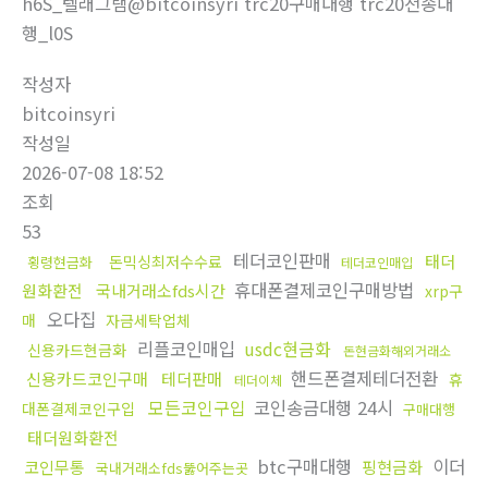
h6S_텔래그램@bitcoinsyri trc20구매대행 trc20전송대
행_l0S
작성자
bitcoinsyri
작성일
2026-07-08 18:52
조회
53
테더코인판매
태더
돈믹싱최저수수료
횡령현금화
테더코인매입
휴대폰결제코인구매방법
원화환전
국내거래소fds시간
xrp구
오다집
매
자금세탁업체
리플코인매입
usdc현금화
신용카드현금화
돈현금화해외거래소
핸드폰결제테더전환
신용카드코인구매
테더판매
휴
테더이체
모든코인구입
코인송금대행 24시
대폰결제코인구입
구매대행
태더원화환전
btc구매대행
이더
코인무통
핑현금화
국내거래소fds뚫어주는곳