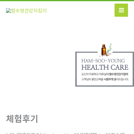
콘
텐
츠
로
건
너
뛰
기
체험후기