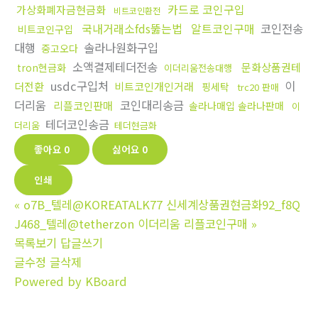
카드로 코인구입
가상화폐자금현금화
비트코인환전
국내거래소fds뚫는법
알트코인구매
코인전송
비트코인구입
대행
솔라나원화구입
중고오다
소액결제테더전송
문화상품권테
tron현금화
이더리움전송대행
usdc구입처
이
더전환
비트코인개인거래
핑세탁
trc20 판매
더리움
코인대리송금
리플코인판매
솔라나매입 솔라나판매
이
테더코인송금
더리움
테더현금화
좋아요
0
싫어요
0
인쇄
«
o7B_텔레@KOREATALK77 신세계상품권현금화92_f8Q
J468_텔레@tetherzon 이더리움 리플코인구매
»
목록보기
답글쓰기
글수정
글삭제
Powered by KBoard