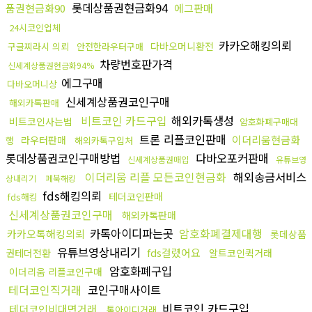
롯데상품권현금화94
품권현금화90
에그판매
24시코인업체
카카오해킹의뢰
다바오머니환전
구글찌라시 의뢰
안전한라우터구매
차량번호판가격
신세계상품권현금화94%
에그구매
다바오머니상
신세계상품권코인구매
해외카톡판매
비트코인 카드구입
해외카톡생성
비트코인사는법
암호화폐구매대
트론 리플코인판매
이더리움현금화
라우터판매
행
해외카톡구입처
롯데상품권코인구매방법
다바오포커판매
신세계상품권매입
유튜브영
이더리움 리플 모든코인현금화
해외송금서비스
상내리기
페북해킹
fds해킹의뢰
테더코인판매
fds해킹
신세계상품권코인구매
해외카톡판매
카톡아이디파는곳
암호화폐결제대행
카카오톡해킹의뢰
롯데상품
유튜브영상내리기
fds걸렸어요
권테더전환
알트코인퀵거래
암호화폐구입
이더리움 리플코인구매
테더코인직거래
코인구매사이트
비트코인 카드구입
테더코인비대면거래
톡아이디거래