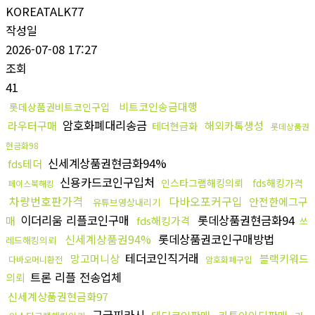
KOREATALK77
작성일
2026-07-08 17:27
조회
41
비트코인송금대행
롯데상품권비트코인구입
암호화폐대리송금
라우터구매
해외카톡생성
테더현금화
롯데상품권
현금화98
신세계상품권현금화94%
fds테더
신용카드코인구입처
인스타그램해킹의뢰
fds해킹가격
페이스북해킹
차량번호판가격
다바오포커구입
안전한에그구
유튜브영상내리기
이더리움 리플코인구매
롯데상품권현금화94
매
fds해킹가격
쓰
신세계상품권94%
롯데상품권코인구매방법
레드해킹의뢰
테더코인직거래
망고머니상
블랙키워드
다바오머니환전
암호화폐구입
트론 리플 전송업체
의뢰
신세계상품권현금화97