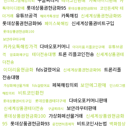
구글찌라시
테더코인판매
카톡아이디판매
카
인스타그램해킹의뢰
롯데상품권현금화95
톡아이디판매
코인돈세탁 테
롯데상품권현금화98
유튜브공격
카톡해킹
신세계상품권현금화95
더거래
해외카톡생성
롯데상품권현금화96
신세계상품권비트구입
페이스북해킹
롯데상품권현금화100
보안라우터구매
카카오톡해킹가격
다바오포커머니
유튜브공
이더리움 리플코인구매
트론 리플코인전송
테더전송대행
신세계상품권테
격
암호화폐구입
더전송
이더리움현금화
fds걸렸어요
트론리플
신세계상품권현금화96
전송대행
페북해킹의뢰
보안에그판매
가상화폐선물거래
fds걸렸어요
인스타그램
비트코인환전
해킹의뢰
다바오포커머니판매
롯데상품권테더구매
롯데상품권비트구입
보안라우터판매
신세계상품권테더전송
구글찌라시
롯데상품권현금화100
가상화폐선물거래
신세계상품권현금화
95
롯데상품권현금화93
비트코인사는법
백화점상
운전면허증제작