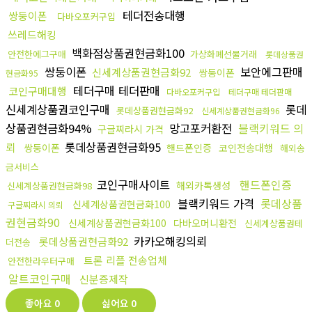
테더전송대행
쌍둥이폰
다바오포커구입
쓰레드해킹
백화점상품권현금화100
안전한에그구매
가상화폐선물거래
롯데상품권
쌍둥이폰
보안에그판매
신세계상품권현금화92
쌍둥이폰
현금화95
테더구매 테더판매
코인구매대행
다바오포커구입
테더구매 테더판매
신세계상품권코인구매
롯데
롯데상품권현금화92
신세계상품권현금화96
상품권현금화94%
망고포커환전
블랙키워드 의
구글찌라시 가격
뢰
롯데상품권현금화95
쌍둥이폰
핸드폰인증
코인전송대행
해외송
금서비스
코인구매사이트
핸드폰인증
해외카톡생성
신세계상품권현금화98
블랙키워드 가격
롯데상품
신세계상품권현금화100
구글찌라시 의뢰
권현금화90
신세계상품권현금화100
다바오머니환전
신세계상품권테
카카오해킹의뢰
롯데상품권현금화92
더전송
트론 리플 전송업체
안전한라우터구매
알트코인구매
신분증제작
좋아요
0
싫어요
0