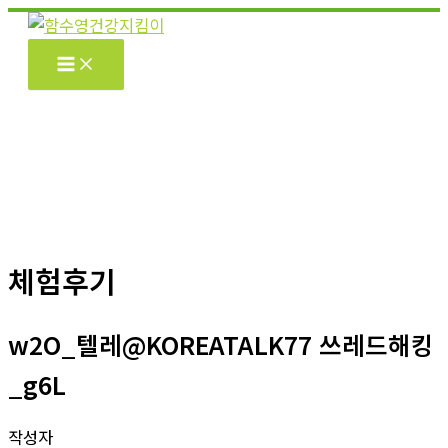
콘
텐
츠
로
건
너
뛰
기
체험후기
w2O_텔레@KOREATALK77 쓰레드해킹
_g6L
작성자