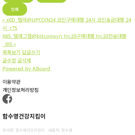
인쇄
«
x0D_텔레@UPCOIN24 코인구매대행 24시 코인송금대행 24
시_r7S
h6S_텔래그램@bitcoinsyri trc20구매대행 trc20전송대행
_l0S
»
목록보기
답글쓰기
글수정
글삭제
Powered by KBoard
이용약관
개인정보처리방침
함수영건강지킴이
회사명: 함수영건강지킴이 대표자: 함수영