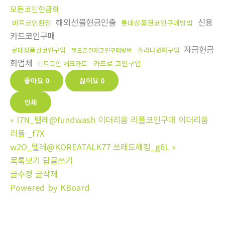
모든코인현금화
해외선물현금인출
신용
비트코인환전
롯데상품권코인구매방법
카드코인구매
자금현금
롯데상품권코인구입
솔라나원화구입
핸드폰결제코인구매방법
화업체
카드로 코인구입
비트코인 체크카드
좋아요
0
싫어요
0
인쇄
«
l7N_텔레@fundwash 이더리움 리플코인구매 이더리움
리플 _f7X
w2O_텔레@KOREATALK77 쓰레드해킹_g6L
»
목록보기
답글쓰기
글수정
글삭제
Powered by KBoard