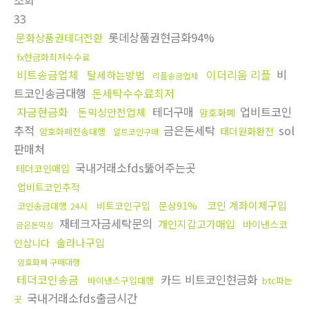
조회
33
롯데상품권현금화94%
문화상품권테더전환
fx현금화최저수수료
비트송금업체
이더리움 리플
비
탈세하는방법
리플송금업체
트코인송금대행
돈세탁수수료최저
자금현금화
테더구매
업비트코인
돈믹싱안전업체
암호화폐
추적
금은돈세탁
sol
태더원화환전
암호화폐전송대행
알트코인구매
판매처
국내거래소fds뚫어주는곳
테더코인매입
업비트코인추적
코인 계좌이체구입
비트코인구입
문상91%
코인송금대행 24시
재테크자금세탁문의
개인지갑고가매입
바이낸스코
금은돈믹싱
솔라나구입
인삽니다
암호화폐 구매대행
테더코인송금
카드 비트코인현금화
바이낸스구입대행
btc파는
국내거래소fds출금시간
곳