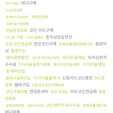
테더구매
장외거래소
usdc현금화
테더현금화
돈세탁수수료최저
트론리플 전송대행
코인 카드구매
현금돈현금화
돈믹싱당일정산
trc20 구매
이더리움매입
모든코인현금화
문상코인구매
횡령믹
문화상품권현금화91%
싱
횡령믹싱
태더원화환전
테더트론매입
fx믹싱최저
코인추적피하는방법
수수료
이더리움매입
이더리움클레식판매
파이코인전송대행
돈세탁방법
이더리움클레식
신용카드코인충전
btc현
솔라나원화구입
금화
블테구입
신용카드코인구매방법
현금돈세탁
비트코인현금화
코인구매대행
횡령
코인 손대손
현금화
코인세탁최저수수료
문화상품권91%
돈현금화방법
검돈믹싱업체
테더무통