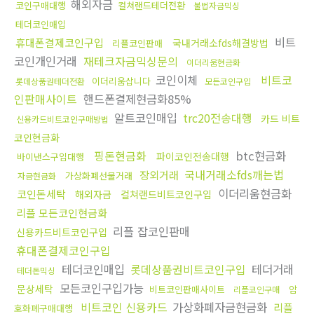
해외자금
코인구매대행
컬쳐랜드테더전환
불법자금믹싱
테더코인매입
비트
휴대폰결제코인구입
국내거래소fds해결방법
리플코인판매
코인개인거래
재테크자금믹싱문의
이더리움현금화
코인이체
비트코
이더리움삽니다
롯데상품권테더전환
모든코인구입
인판매사이트
핸드폰결제현금화85%
알트코인매입
trc20전송대행
카드 비트
신용카드비트코인구매방법
코인현금화
핑돈현금화
btc현금화
파이코인전송대행
바이낸스구입대행
국내거래소fds깨는법
장외거래
가상화폐선물거래
자금현금화
이더리움현금화
코인돈세탁
해외자금
컬쳐랜드비트코인구입
리플 모든코인현금화
리플 잡코인판매
신용카드비트코인구입
휴대폰결제코인구입
테더코인매입
롯데상품권비트코인구입
테더거래
테더돈믹싱
모든코인구입가능
문상세탁
비트코인판매사이트
암
리플코인구매
비트코인 신용카드
가상화폐자금현금화
리플
호화폐구매대행