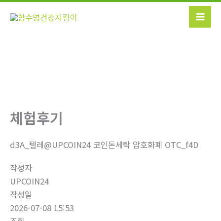
콘
텐
츠
로
건
너
뛰
기
체험후기
d3A_텔레@UPCOIN24 코인돈세탁 암호화폐 OTC_f4D
작성자
UPCOIN24
작성일
2026-07-08 15:53