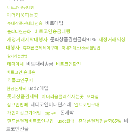
비트코인송금대행
이더리움파는곳
비트매입
롯데상품권테더전송
비트코인송금대행
솔라나현금화
재정거래세탁대행사
문화상품권현금화91%
재정거래믹싱
대행사
휴대폰결제테더구매
국내거래소fds해결방법
탈세하는방법
비트대리송금
테더이체
비트코인환전
비트코인 손대손
리플코인구매
usdc매입
현금돈세탁
롯데상품권세탁
이더리움클레식사는곳
오다집
테더코인비대면거래
잡코인판매
알트코인구매
돈세탁
개인지갑고가매입
xrp구매
비
핸드폰결제비트코인구입
휴대폰결제현금화85%
usdc판매
트코인선물