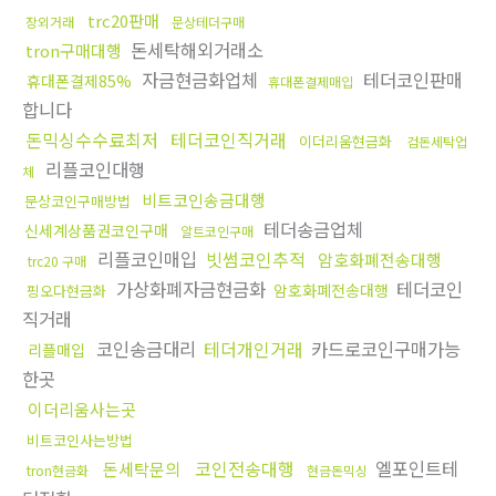
trc20판매
장외거래
문상테더구매
돈세탁해외거래소
tron구매대행
자금현금화업체
테더코인판매
휴대폰결제85%
휴대폰결제매입
합니다
돈믹싱수수료최저
테더코인직거래
이더리움현금화
검돈세탁업
리플코인대행
체
비트코인송금대행
문상코인구매방법
테더송금업체
신세계상품권코인구매
알트코인구매
리플코인매입
빗썸코인추적
암호화폐전송대행
trc20 구매
가상화폐자금현금화
테더코인
암호화폐전송대행
핑오다현금화
직거래
코인송금대리
테더개인거래
카드로코인구매가능
리플매입
한곳
이더리움사는곳
비트코인사는방법
코인전송대행
엘포인트테
돈세탁문의
tron현금화
현금돈믹싱