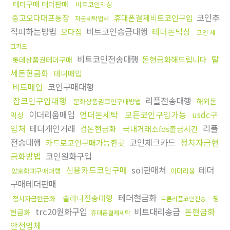
테더구매 테더판매
비트코인믹싱
코인추
중고오다대포통장
휴대폰결제비트코인구입
자금세탁업체
적피하는방법
비트코인송금대행
테더돈믹싱
오다집
코인 체
크카드
비트코인전송대행
탈
돈현금화해드립니다
롯데상품권테더구매
세돈현금화
테더매입
비트매입
코인구매대행
잡코인구입대행
리플전송대행
해외돈
문화상품권코인구매방법
이더리움매입
언더돈세탁
모든코인구입가능
usdc구
믹싱
입처
테더개인거래
리플
검돈현금화
국내거래소fds출금시간
전송대행
코인체크카드
정치자금현
카드로코인구매가능한곳
금화방법
코인원화구입
신용카드코인구매
sol판매처
테더
암호화폐구매대행
이더리움
구매테더판매
테더현금화
솔라나전송대행
핑
정치자금현금화
트론리플코인전송
trc20원화구입
비트대리송금
돈현금화
현금화
휴대폰결제세탁
안전업체