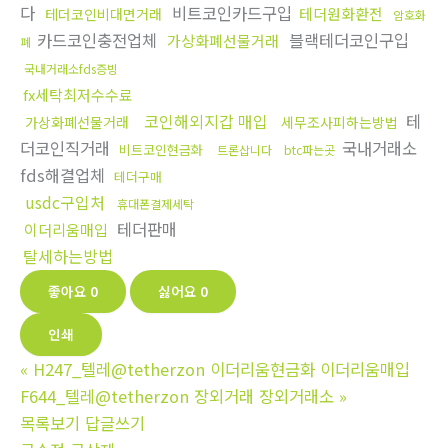
다
비트코인카드구입
테더원화환전
테더코인비대면거래
암호화
카드코인충전업체
블랙테더코인구입
가상화폐선물거래
폐
국내거래소fds증빙
fx세탁최저수수료
코인해외지갑 매입
테
가상화폐선물거래
세무조사피하는방법
더코인직거래
국내거래소
비트코인현금화
트론삽니다
btc파는곳
fds해결업체
테더구매
usdc구입처
휴대폰결제세탁
테더판매
이더리움매입
탈세하는방법
좋아요
0
싫어요
0
인쇄
«
H247_텔레@tetherzon 이더리움현금화 이더리움매입
F644_텔레@tetherzon 장외거래 장외거래소
»
목록보기
답글쓰기