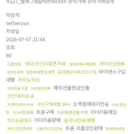
H227_텔래그램@tetherzon 장외거래 장외거래업체
작성자
tetherzon
작성일
2026-07-07 21:44
조회
60
테더코인비대면거래
테더코인판매
리플매입
암호화폐구매대행
바이낸스구입
컬쳐랜드비트코인구입
암호화폐전송대행
코인돈세탁
대행
카지노믹싱
해외선물현금인출
이더리움 리플
테더돈현금화
코인대리송금
소액결제테더전송
코인구매대행 24시
돈세탁최저수수료
usdc현금
트론구매
이더리움매입
tron현금화
가상화폐선물거래
화
이더리움판매
솔라나전송대행
코인송금대리
트론 리플코인판매
비트코인현금화
신용카드코인전송
탈세하는방법