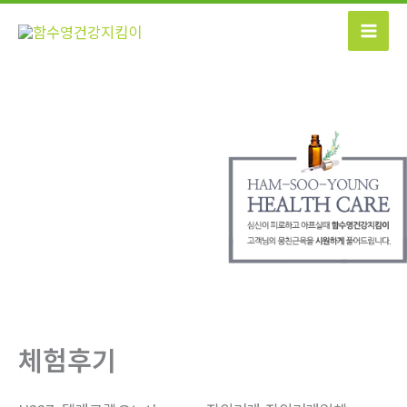
콘
텐
츠
로
건
너
뛰
기
체험후기