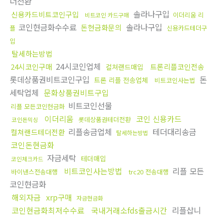
더전환
솔라나구입
신용카드비트코인구입
이더리움 리
비트코인 카드구매
코인현금화수수료
솔라나구입
돈현금화문의
플
신용카드테더구
입
탈세하는방법
24시코인업체
24시코인구매
트론리플코인전송
컬쳐랜드매입
롯데상품권비트코인구입
돈
트론 리플 전송업체
비트코인사는법
세탁업체
문화상품권비트구입
비트코인선물
리플 모든코인현금화
이더리움
코인 신용카드
롯데상품권테더전환
코인돈믹싱
리플송금업체
테더대리송금
컬쳐랜드테더전환
탈세하는방법
코인돈현금화
자금세탁
테더매입
코인체크카드
비트코인사는방법
리플 모든
바이낸스전송대행
trc20 전송대행
코인현금화
해외자금
xrp구매
자금현금화
코인현금화최저수수료
국내거래소fds출금시간
리플삽니