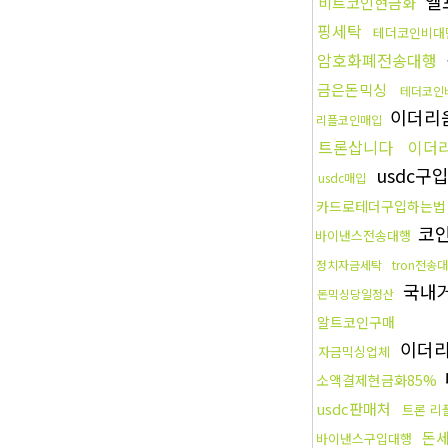
엘
비트코인현금화
핑세탁
테더코인비대
암호화폐전송대행
금은돈믹싱
테더코인
이더리
리플코인매입
트론삽니다
이더
usdc구
usdc매입
카드로테더구입하는법
코
바이낸스전송대행
정치자금세탁
tron전송
국내거
돈믹싱당일정산
알트코인구매
이더
자금믹싱업체
소액결제현금화85%
usdc판매처
트론 리
돈
바이낸스구입대행