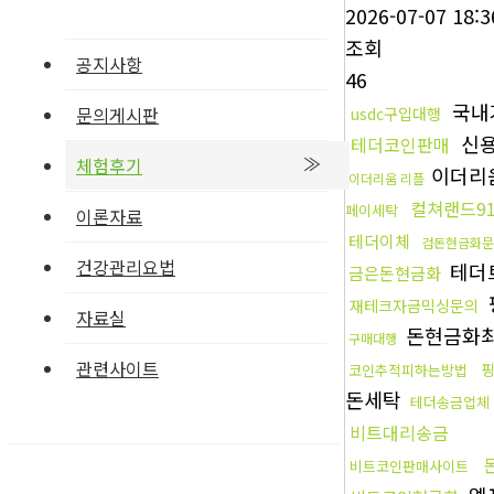
2026-07-07 18:3
조회
공지사항
46
국내
문의게시판
usdc구입대행
신
테더코인판매
체험후기
이더리
이더리움 리플
컬쳐랜드9
페이세탁
이론자료
테더이체
검돈현금화문
건강관리요법
테더
금은돈현금화
재테크자금믹싱문의
자료실
돈현금화
구매대행
관련사이트
코인추적피하는방법
돈세탁
테더송금업체
비트대리송금
비트코인판매사이트