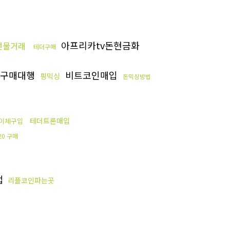
아프리카tv돈현금화
선물거래
테더구매
구매대행
비트코인매입
핑믹싱
돈믹싱방법
테더트론매입
이체구입
c20 구매
법
리플코인파는곳