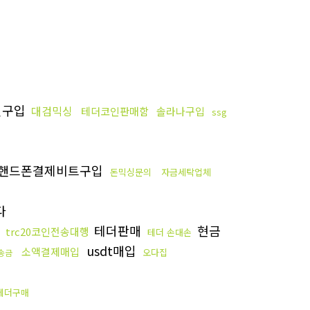
인구입
대검믹싱
테더코인판매함
솔라나구입
ssg
핸드폰결제비트구입
돈믹싱문의
자금세탁업체
다
테더판매
현금
trc20코인전송대행
테더 손대손
usdt매입
소액결제매입
오다집
송금
테더구매