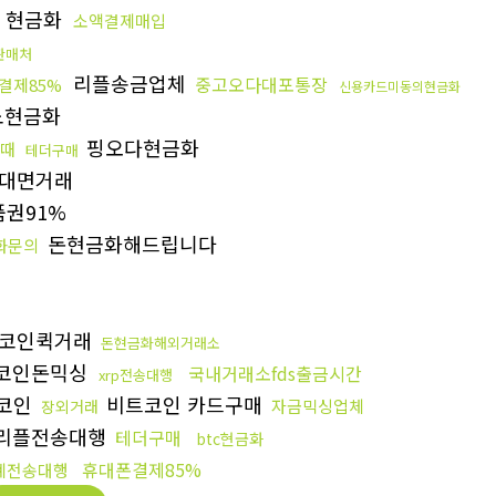
 현금화
소액결제매입
c판매처
리플송금업체
중고오다대포통장
결제85%
신용카드미동의현금화
노현금화
핑오다현금화
을때
테더구매
대면거래
권91%
돈현금화해드립니다
화문의
코인퀵거래
돈현금화해외거래소
코인돈믹싱
국내거래소fds출금시간
xrp전송대행
코인
비트코인 카드구매
자금믹싱업체
장외거래
리플전송대행
테더구매
btc현금화
휴대폰결제85%
폐전송대행