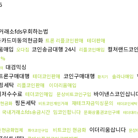
6
거래소fds우회하는법
용카드미동의현금화
트론 리플코인판매
테더판매
움매입
코인송금대행 24시
컬쳐랜드코
오다집
리플코인매입
1%
대검믹싱
의
트론구매대행
코인구매대행
테더코인판매
솔라나매입
환치기
핑세탁
리플코인판매
이더리움매입
최저수수료
바이낸스코인삽니
테더코인매입
문상비트코인구입
핑돈세탁
재테크자금믹싱문의
핑현금화
비트코인개인거래
테더코인세탁
국내거래소fds송금시간
밈코인팝니다
문화상품권코인구매
테더대리
이더리움삽니다
비트코인 현금화
돈현금화업체
문상
파이코인구입