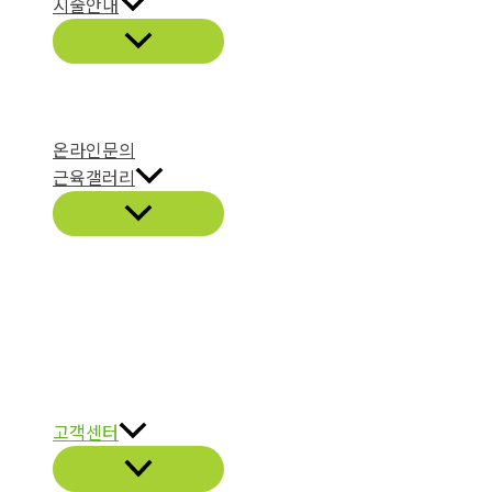
시술안내
온라인문의
근육갤러리
고객센터