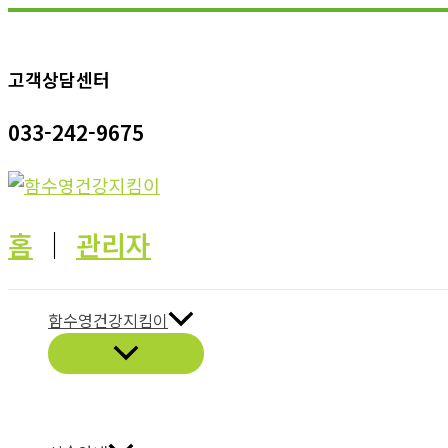
콘
텐
고객상담센터
츠
로
033-242-9675
건
너
뛰
기
홈
│
관리자
함수영건강지킴이