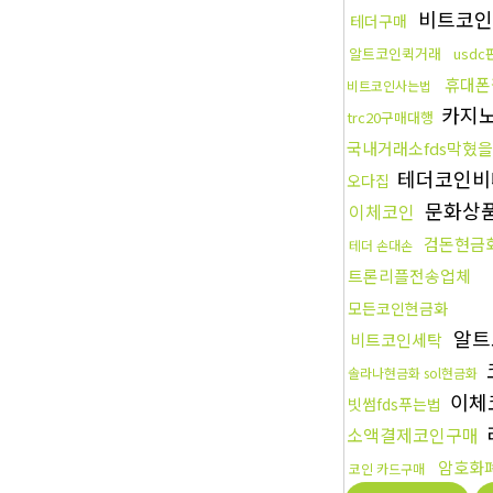
비트코인
테더구매
알트코인퀵거래
usd
휴대폰
비트코인사는법
카지
trc20구매대행
국내거래소fds막혔
테더코인비
오다집
문화상품
이체코인
검돈현금
테더 손대손
트론리플전송업체
모든코인현금화
알트
비트코인세탁
솔라나현금화 sol현금화
이체
빗썸fds푸는법
소액결제코인구매
암호화
코인 카드구매