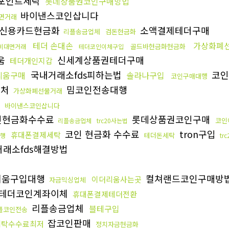
포인트세탁
롯데상품권코인구매방법
바이낸스코인삽니다
면거래
신용카드현금화
소액결제테더구매
리플송금업체
검돈현금화
테더 손대손
가상화폐
골드바현금화현금화
비대면거래
테더코인이체구입
움
신세계상품권테더구매
테더개인지갑
국내거래소fds피하는법
코인
리움구매
솔라나구입
코인구매대행
입처
밈코인전송대행
가상화폐선물거래
바이낸스코인삽니다
인현금화수수료
롯데상품권코인구매
코인
리플송금업체
trc20사는법
코인 현금화 수수료
tron구입
휴대폰결제세탁
테더돈세탁
대행
tr
래소fds해결방법
리움구입대행
컬쳐랜드코인구매방
이더리움사는곳
자금믹싱업체
테더코인계좌이체
휴대폰결제테더전환
리플송금업체
블테구입
플코인전송
잡코인판매
세탁수수료최저
정치자금현금화