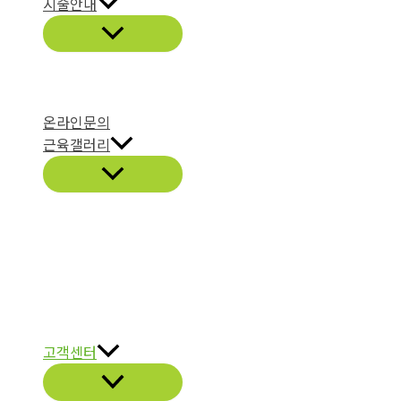
시술안내
온라인문의
근육갤러리
고객센터