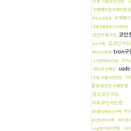
트론 리플코인전송
위챗페이알리페이현금
위챗페이
비트송금업체
문화상품권코인구매방법
코인
코인이체구입
잡코인구입
xrp구매
tron구
테더코인판매
바이
소액결제테더전송
usd
테더코인매입
이
트론 리플코인전송
폰결제코인구매방법
문상코인구입
비트코인사는법
이
휴대폰결제코인구매
바이낸
포인트테더구매
ssg페이테더전환
이더