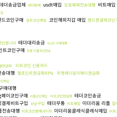
테더송금업체
usdt매입
비트매입
암호화폐전송대행
테더판매
매입
랜드코인구매
코인해외지갑 매입
핸드폰결제코인
알트코인매입
테더대리송금
코인팝니다
trc20 구매대행
인트코인구매
트론 리플코인전송
비트코인 신용카드
움현금화
전송대행
엘포인트현금화93%
위챗페이알리페이현금화
코인매입
구매대행
sg페이코인구매
테더코인송금
비트코인현금화
리플코인매입
액결제비트구입
테더무통
이더리움 리플
xrp구입
알
비트매입
플전송대행
이더리움클레식클레식매입
비트코인판매사이트
비트