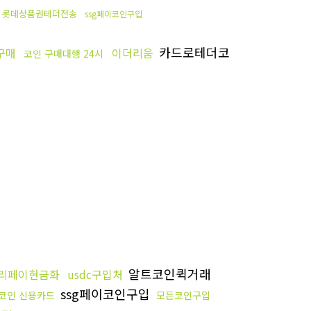
롯데상품권테더전송
ssg페이코인구입
카드로테더코
구매
이더리움
코인 구매대행 24시
알트코인퀵거래
리페이현금화
usdc구입처
ssg페이코인구입
코인 신용카드
모든코인구입