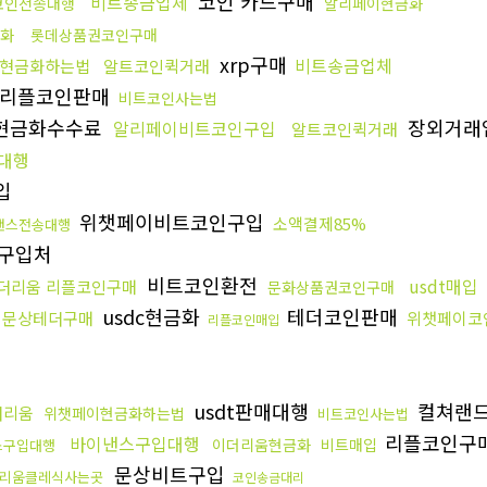
코인 카드구매
비트송금업체
코인전송대행
알리페이현금화
화
롯데상품권코인구매
xrp구매
비트송금업체
현금화하는법
알트코인퀵거래
리플코인판매
비트코인사는법
현금화수수료
장외거래
알리페이비트코인구입
알트코인퀵거래
대행
입
위챗페이비트코인구입
소액결제85%
낸스전송대행
c구입처
비트코인환전
usdt매입
더리움 리플코인구매
문화상품권코인구매
usdc현금화
테더코인판매
문상테더구매
위챗페이코
리플코인매입
usdt판매대행
컬쳐랜
더리움
위챗페이현금화하는법
비트코인사는법
리플코인구
바이낸스구입대행
이더리움현금화
비트매입
스구입대행
문상비트구입
리움클레식사는곳
코인송금대리