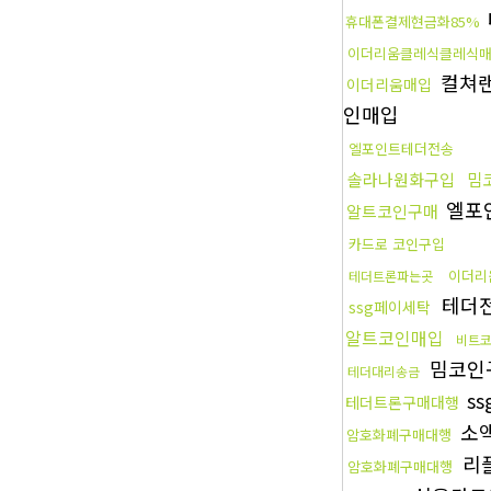
휴대폰결제현금화85%
이더리움클레식클레식
컬쳐
이더리움매입
인매입
엘포인트테더전송
솔라나원화구입
밈
엘포
알트코인구매
카드로 코인구입
이더리
테더트론파는곳
테더
ssg페이세탁
알트코인매입
비트
밈코인
테더대리송금
s
테더트론구매대행
소
암호화폐구매대행
리
암호화폐구매대행