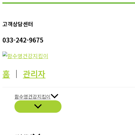
콘
텐
고객상담센터
츠
로
033-242-9675
건
너
뛰
기
홈
│
관리자
함수영건강지킴이