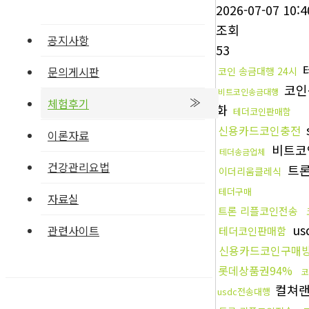
2026-07-07 10:4
조회
공지사항
53
문의게시판
코인 송금대행 24시
코인
비트코인송금대행
체험후기
화
테더코인판매함
신용카드코인충전
이론자료
비트코
테더송금업체
건강관리요법
트론
이더리움클레식
테더구매
자료실
트론 리플코인전송
us
관련사이트
테더코인판매함
신용카드코인구매
롯데상품권94%
코
컬쳐
usdc전송대행