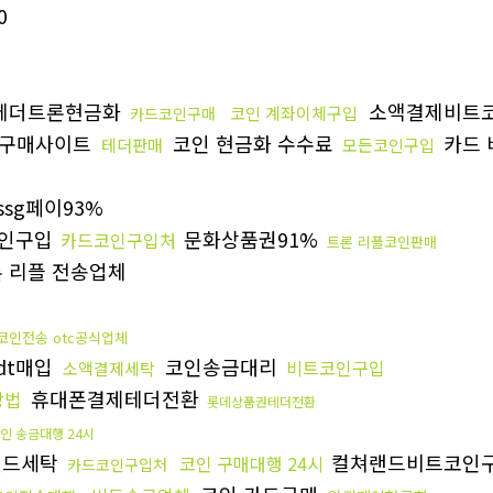
0
테더트론현금화
소액결제비트
코인 계좌이체구입
카드코인구매
구매사이트
코인 현금화 수수료
카드
테더판매
모든코인구입
ssg페이93%
인구입
문화상품권91%
카드코인구입처
트론 리플코인판매
 리플 전송업체
코인전송 otc공식업체
dt매입
코인송금대리
비트코인구입
소액결제세탁
휴대폰결제테더전환
방법
롯데상품권테더전환
인 송금대행 24시
랜드세탁
컬쳐랜드비트코인
코인 구매대행 24시
카드코인구입처