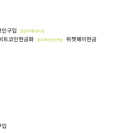
코인구입
코인구매사이트
 비트코인현금화
위챗페이현금
알리페이코인전송
구입