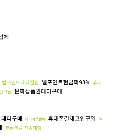
업체
엘포인트현금화93%
컬쳐랜드테더전환
휴대
문화상품권테더구매
인구입
드테더구매
휴대폰결제코인구입
이더리움판매
엘
매
트론리플 전송대행