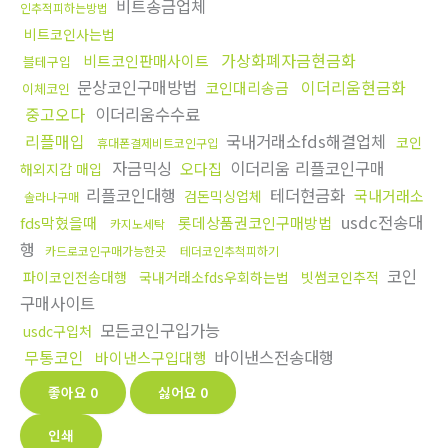
비트송금업체
인추적피하는방법
비트코인사는법
가상화폐자금현금화
비트코인판매사이트
블테구입
문상코인구매방법
이더리움현금화
코인대리송금
이체코인
중고오다
이더리움수수료
리플매입
국내거래소fds해결업체
코인
휴대폰결제비트코인구입
자금믹싱
이더리움 리플코인구매
오다집
해외지갑 매입
리플코인대행
테더현금화
국내거래소
검돈믹싱업체
솔라나구매
usdc전송대
fds막혔을때
롯데상품권코인구매방법
카지노세탁
행
카드로코인구매가능한곳
테더코인추척피하기
코인
파이코인전송대행
국내거래소fds우회하는법
빗썸코인추적
구매사이트
모든코인구입가능
usdc구입처
무통코인
바이낸스전송대행
바이낸스구입대행
좋아요
0
싫어요
0
인쇄