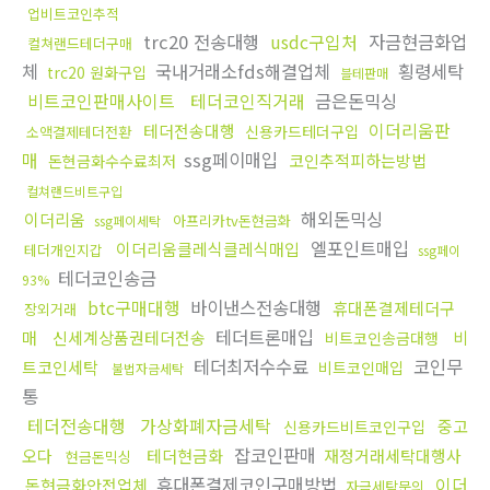
업비트코인추적
trc20 전송대행
usdc구입처
자금현금화업
컬쳐랜드테더구매
체
국내거래소fds해결업체
횡령세탁
trc20 원화구입
블테판매
비트코인판매사이트
테더코인직거래
금은돈믹싱
이더리움판
테더전송대행
신용카드테더구입
소액결제테더전환
매
ssg페이매입
코인추적피하는방법
돈현금화수수료최저
컬쳐랜드비트구입
해외돈믹싱
이더리움
아프리카tv돈현금화
ssg페이세탁
엘포인트매입
이더리움클레식클레식매입
테더개인지갑
ssg페이
테더코인송금
93%
btc구매대행
바이낸스전송대행
휴대폰결제테더구
장외거래
테더트론매입
매
신세계상품권테더전송
비
비트코인송금대행
테더최저수수료
코인무
트코인세탁
비트코인매입
불법자금세탁
통
테더전송대행
가상화폐자금세탁
중고
신용카드비트코인구입
잡코인판매
오다
테더현금화
재정거래세탁대행사
현금돈믹싱
휴대폰결제코인구매방법
이더
돈현금화안전업체
자금세탁문의