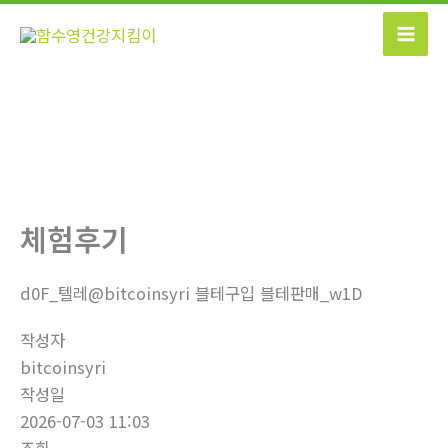
콘
텐
츠
로
건
너
뛰
기
체험후기
d0F_텔레@bitcoinsyri 블테구입 블테판매_w1D
작성자
bitcoinsyri
작성일
2026-07-03 11:03