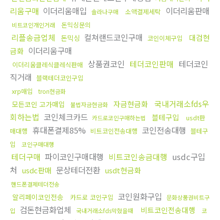
리움구매
이더리움매입
이더리움판매
소액결제세탁
솔라나구매
돈믹싱문의
비트코인개인거래
리플송금업체
컬쳐랜드코인구매
대검현
돈믹싱
코인이체구입
이더리움구매
금화
상품권코인
테더코인판매
테더코인
이더리움클레식클레식판매
직거래
블랙테더코인구입
xrp매입
tron현금화
국내거래소fds우
자금현금화
모든코인 고가매입
불법자금현금화
회하는법
코인체크카드
블테구입
usdt판
카드로코인구매하는법
휴대폰결제85%
코인전송대행
매대행
비트코인전송대행
블테구
입
코인구매대행
테더구매
파이코인구매대행
비트코인송금대행
usdc구입
처
문상테더전환
usdc판매
usdt현금화
핸드폰결제테더전송
코인원화구입
알리페이코인전송
카드로 코인구입
문화상품권비트구
검돈현금화업체
비트코인전송대행
입
국내거래소fds막혔을때
코