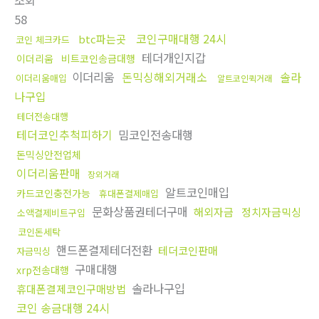
조회
58
코인구매대행 24시
btc파는곳
코인 체크카드
테더개인지갑
이더리움
비트코인송금대행
이더리움
돈믹싱해외거래소
솔라
이더리움매입
알트코인퀵거래
나구입
테더전송대행
테더코인추척피하기
밈코인전송대행
돈믹싱안전업체
이더리움판매
장외거래
알트코인매입
카드코인충전가능
휴대폰결제매입
문화상품권테더구매
해외자금
정치자금믹싱
소액결제비트구입
코인돈세탁
핸드폰결제테더전환
테더코인판매
자금믹싱
구매대행
xrp전송대행
솔라나구입
휴대폰결제코인구매방법
코인 송금대행 24시