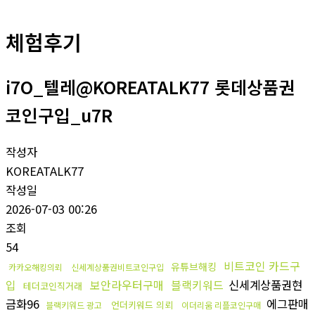
체험후기
i7O_텔레@KOREATALK77 롯데상품권
코인구입_u7R
작성자
KOREATALK77
작성일
2026-07-03 00:26
조회
54
비트코인 카드구
유튜브해킹
카카오해킹의뢰
신세계상품권비트코인구입
입
보안라우터구매
블랙키워드
신세계상품권현
테더코인직거래
금화96
에그판매
언더키워드 의뢰
블랙키워드 광고
이더리움 리플코인구매