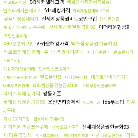
DB해커텔레그램
백화점상품권현금화96
망고포커환전
fds해킹가격
인스타게시물내리기
카톡계정업체톡ID구매
신세계상품권비트코인구입
유튜브영상내리기
핸드폰인증
신세계상품권현금화93
이더리움현금화
톡ID거래 해외카톡구매
코인전송대행
카카오해킹가격
백화점상품권현금화91
다바오포커구입
비트코인개인거래
롯데상품권테더구매
이더리움판매
번호판제작
쓰레드해킹
가상화폐선물거래
모바일신분증제작
핸드폰인증
테더코인비대면거래
테더전송대행
신세계상품권테더전송
백화점상품권현금화100
다바오포커판매
롯데상품권현금화95
페이스북해킹가격
쌍둥이폰
롯데상품권현금화90
운전면허증제작
fds푸는법
라우
망고머니상
터구매
다바오포커구입
암호화폐 구매대행
신세계상품권현금화93
이더리움 리플코인구매
다바오포커구입
테더송금업체
라우
트론 리플코인전송
인스타그램해킹
언더키워드 광고