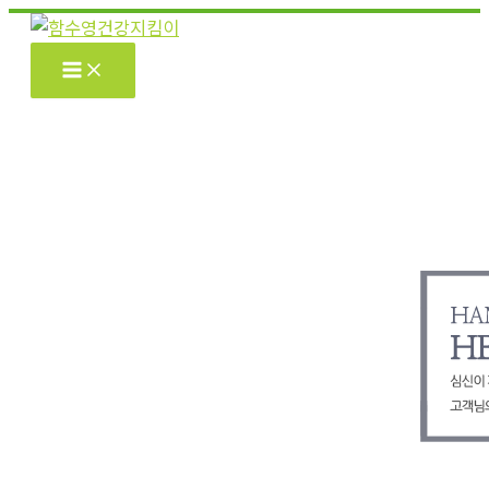
콘
텐
츠
로
건
너
뛰
기