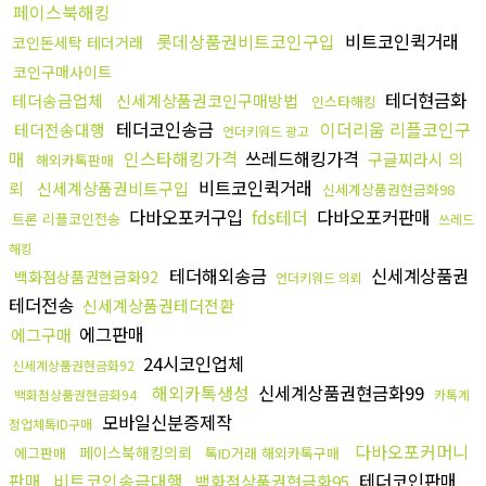
페이스북해킹
롯데상품권비트코인구입
비트코인퀵거래
코인돈세탁 테더거래
코인구매사이트
테더현금화
테더송금업체
신세계상품권코인구매방법
인스타해킹
테더코인송금
이더리움 리플코인구
테더전송대행
언더키워드 광고
매
인스타해킹가격
쓰레드해킹가격
구글찌라시 의
해외카톡판매
비트코인퀵거래
뢰
신세계상품권비트구입
신세계상품권현금화98
다바오포커구입
fds테더
다바오포커판매
트론 리플코인전송
쓰레드
해킹
테더해외송금
신세계상품권
백화점상품권현금화92
언더키워드 의뢰
테더전송
신세계상품권테더전환
에그판매
에그구매
24시코인업체
신세계상품권현금화92
해외카톡생성
신세계상품권현금화99
백화점상품권현금화94
카톡계
모바일신분증제작
정업체톡ID구매
다바오포커머니
페이스북해킹의뢰
에그판매
톡ID거래 해외카톡구매
판매
비트코인송금대행
테더코인판매
백화점상품권현금화95