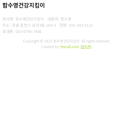
함수영건강지킴이
회사명: 함수영건강지킴이 대표자: 함수영
주소: 강원 춘천시 효자2동 164-4
전화: 033-242-5123
휴대폰: 010-8790-7408
Copyright © 2025 함수영건강지킴이. All rights reserved.
Created by
Yescall.com
[
관리자
]