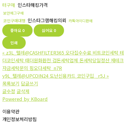
터구매
인스타해킹가격
보안에그구매
인스타그램해킹의뢰
코인구매대행
카톡아이디판매
좋아요
0
싫어요
0
인쇄
«
z3L_텔레@CASHFILTER365 오다집수수료 비트코인세탁 테
더코인세탁 태더원화환전 검돈세탁업체 돈세탁당일정산 재테크
자금세탁문의 핑오다세탁_n7R
y9L_텔레@UPCOIN24 도난신용카드 코인구입 _r5J
»
목록보기
답글쓰기
글수정
글삭제
Powered by KBoard
이용약관
개인정보처리방침