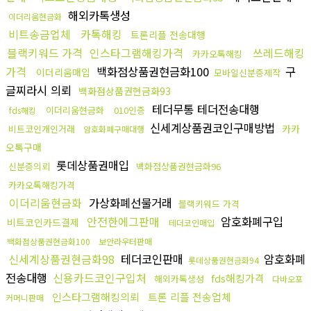
해외카톡생성
이더리움현금화
비트송금업체
카톡해킹
트론리플 전송대행
블랙키워드 가격
인스타그램해킹가격
쓰레드해킹
카카오톡해킹
가격
백화점상품권현금화100
구
이더리움매입
모바일신분증제작
글찌라시 의뢰
백화점상품권현금화93
테더무통 테더전송대행
이더리움현금화
010인증
fds해킹
신세계상품권코인구매방법
카카
비트코인개인거래
암호화폐구매대행
오톡구매
롯데상품권매입
신분증의뢰
백화점상품권현금화96
카카오톡해킹가격
이더리움현금화
가상화폐선물거래
블랙키워드 가격
안전한에그판매
암호화폐구입
비트코인카드결제
테더코인매입
백화점상품권현금화100
보안라우터판매
신세계상품권현금화98
테더코인판매
암호화폐
롯데상품권현금화94
전송대행
신용카드코인구입처
fds해킹가격
해외카톡생성
다바오포
인스타그램해킹의뢰
트론 리플 전송업체
커머니판매