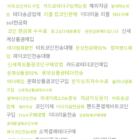
해외자금
카드로테더구입하는법
비트코인카드구입
탈세하는방
테더송금업체
리플 잡코인판매
이더리움 리플
테더구매
법
sol현금화
코인 현금화 수수료
신세
중고오다대포통장
돈현금화해드립니다
계상품권매입
비트코인전송대행
테더원화환전
문상현금화91%
컬쳐랜드매
파이코인전송대행
입
신세계상품권코인구매방법
카드로테더코인매입
롯데상품권테더전송
문화상품권91%
문화상품권코인구입
돈믹싱최저수수료
테더매입
솔라나원화
구입
신세계상품권테더구매
자금믹싱문의
국내거래소fds증빙
비트송금
블랙테더코인전송
코인이체
핸드폰결제비트코인
업체
이더리움현금화
해외자금
구입
이더리움전송
tron구매대행
암호화폐구매대행
휴대폰결제코인구매
소액결제테더구매
파이코인전송대행