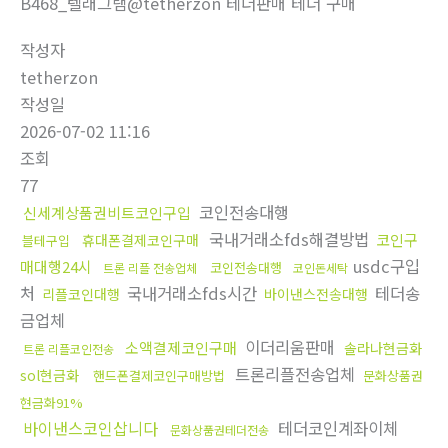
B468_텔래그램@tetherzon 테더판매 테더 구매
작성자
tetherzon
작성일
2026-07-02 11:16
조회
77
코인전송대행
신세계상품권비트코인구입
국내거래소fds해결방법
코인구
휴대폰결제코인구매
블테구입
usdc구입
매대행24시
코인전송대행
트론 리플 전송업체
코인돈세탁
처
국내거래소fds시간
테더송
리플코인대행
바이낸스전송대행
금업체
이더리움판매
소액결제코인구매
솔라나현금화
트론 리플코인전송
트론리플전송업체
sol현금화
핸드폰결제코인구매방법
문화상품권
현금화91%
바이낸스코인삽니다
테더코인계좌이체
문화상품권테더전송