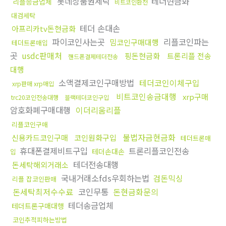
롯데상품권세탁
테더현금화
리플송금업체
비트코인환전
대검세탁
테더 손대손
아프리카tv돈현금화
파이코인사는곳
리플코인파는
밈코인구매대행
테더트론매입
곳
usdc판매처
핑돈현금화
트론리플 전송
핸드폰결제테더전송
대행
소액결제코인구매방법
테더코인이체구입
xrp판매 xrp매입
비트코인송금대행
xrp구매
trc20코인전송대행
블랙테더코인구입
암호화폐구매대행
이더리움리플
리플코인구매
불법자금현금화
신용카드코인구매
코인원화구입
테더트론매
휴대폰결제비트구입
트론리플코인전송
테더손대손
입
테더전송대행
돈세탁해외거래소
국내거래소fds우회하는법
검돈믹싱
리플 잡코인판매
돈세탁최저수수료
코인무통
돈현금화문의
테더송금업체
테더트론구매대행
코인추적피하는방법