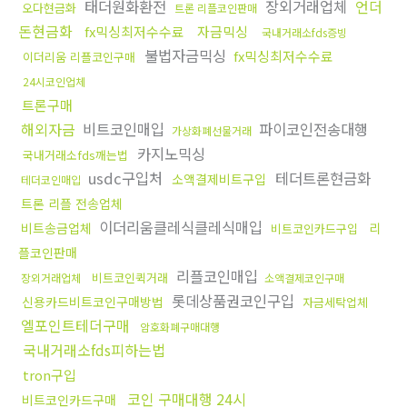
태더원화환전
장외거래업체
언더
오다현금화
트론 리플코인판매
돈현금화
fx믹싱최저수수료
자금믹싱
국내거래소fds증빙
불법자금믹싱
fx믹싱최저수수료
이더리움 리플코인구매
24시코인업체
트론구매
해외자금
비트코인매입
파이코인전송대행
가상화폐선물거래
카지노믹싱
국내거래소fds깨는법
usdc구입처
테더트론현금화
소액결제비트구입
테더코인매입
트론 리플 전송업체
이더리움클레식클레식매입
비트송금업체
리
비트코인카드구입
플코인판매
리플코인매입
비트코인퀵거래
장외거래업체
소액결제코인구매
롯데상품권코인구입
신용카드비트코인구매방법
자금세탁업체
엘포인트테더구매
암호화폐구매대행
국내거래소fds피하는법
tron구입
코인 구매대행 24시
비트코인카드구매