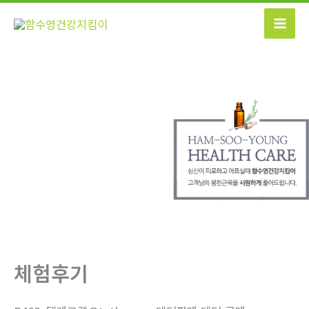
콘
텐
츠
로
건
너
뛰
기
체험후기