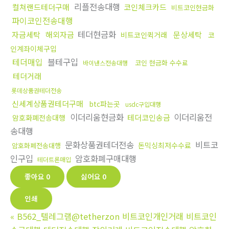
리플전송대행
컬쳐랜드테더구매
코인체크카드
비트코인현금화
파이코인전송대행
테더현금화
자금세탁
해외자금
문상세탁
비트코인퀵거래
코
인계좌이체구입
테더매입
블테구입
코인 현금화 수수료
바이낸스전송대행
테더거래
롯데상품권테더전송
신세계상품권테더구매
btc파는곳
usdc구입대행
이더리움현금화
이더리움전
테더코인송금
암호화폐전송대행
송대행
문화상품권테더전송
비트코
돈믹싱최저수수료
암호화폐전송대행
인구입
암호화폐구매대행
테더트론매입
좋아요
0
싫어요
0
인쇄
«
B562_텔레그램@tetherzon 비트코인개인거래 비트코인