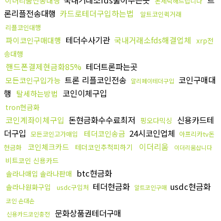
국내거래소fds뚫어주는곳
트
이더리움전송대행
돈세탁해드립니다
론리플전송대행
카드로테더구입하는법
알트코인퀵거래
리플코인대행
테더수사기관
국내거래소fds해결업체
파이코인구매대행
xrp전
송대행
핸드폰결제현금화85%
테더트론파는곳
트론 리플코인전송
코인구매대
모든코인구입가능
알리페이테더구입
행
코인이체구입
탈세하는방법
tron현금화
코인계좌이체구입
돈현금화수수료최저
신용카드테
핑오다믹싱
더구입
24시코인업체
테더코인송금
모든코인고가매입
아프리카tv돈
이더리움
코인체크카드
테더코인추척피하기
현금화
이더리움삽니다
비트코인 신용카드
btc현금화
솔라나매입 솔라나판매
테더현금화
usdc현금화
솔라나원화구입
usdc구입처
알트코인구매
코인 손대손
문화상품권테더구매
신용카드코인충전