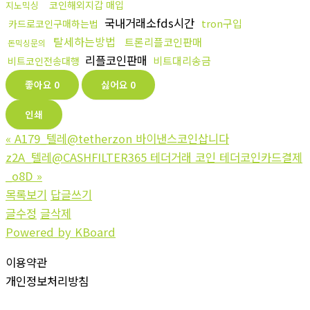
코인해외지갑 매입
지노믹싱
국내거래소fds시간
tron구입
카드로코인구매하는법
탈세하는방법
트론리플코인판매
돈믹싱문의
리플코인판매
비트대리송금
비트코인전송대행
좋아요
0
싫어요
0
인쇄
«
A179_텔레@tetherzon 바이낸스코인삽니다
z2A_텔레@CASHFILTER365 테더거래 코인 테더코인카드결제
_o8D
»
목록보기
답글쓰기
글수정
글삭제
Powered by KBoard
이용약관
개인정보처리방침