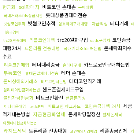
sol판매처
비트코인 손대손
현금화
구매대행
롯데상품권테더전송
국내거래소fds송금시간
빗썸코인추적
테더거래
자금믹싱
빗썸코인추적
암호화폐구매대행
테
더송금업체
trc20원화구입
코인송금
리플코인대행
usdc구입처
trc20 전송대행
대행24시
돈세탁최저수
트론리플 전송대행
국내거래소fds깨는법
수료
테더대리송금
카드로코인구매하는법
리플코인매입
솔라나구매
무통코인
테더 손대손
휴대폰결제테더전송
테더코인직거래
돈믹싱해외거래소
비트코인사는법
핸드폰결제비트구입
알리페이현금화하는법
비트코인환전
불법자금현금화
현금돈믹싱
세금
코인송금대행 24시
비트코인 체크카드
이더리움매입
usdc판매
적게내는방법
자금현금화업체
돈세탁당일정산
탈세돈세탁
위챗페이현금화하는법
카지노세탁
트론리플 전송대행
리플송금업체
카
코인해외지갑매입