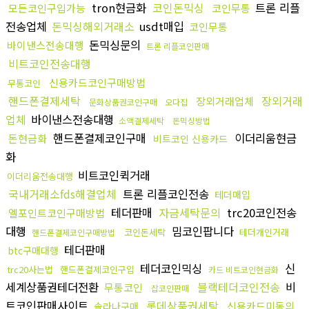
tron현금화
코인돈믹싱
트론 리플
모든코인구입가능
코인무통
전송업체
돈믹싱해외거래소
usdt매입
코인무통
돈믹싱문의
바이낸스전송대행
트론 리플코인판매
비트코인전송대행
신용카드코인구매방법
무통코인
핸드폰결제세탁
장외거래
장외거래업체
문화상품권코인구매
오다집
업체
바이낸스전송대행
소액결제세탁
돈믹싱방법
핸드폰결제코인구매
이더리움현금
돈현금화
비트코인 신용카드
화
비트코인퀵거래
이더리움전송대행
국내거래소fds해결업체
트론 리플코인전송
테더매입
테더판매
자금세탁문의
trc20코인전송
엘포인트코인구매방법
대행
밈코인팝니다
코인돈세탁
테더개인거래
핸드폰결제코인구매방법
테더판매
btc구매대행
테더코인믹싱
신
trc20사는법
핸드폰결제코인구입
카드 비트코인현금화
세계상품권테더전환
블랙테더코인전송
비
무통코인
잡코인판매
트코인판매사이트
롯데상품권세탁
신용카드미동의
솔라나구매