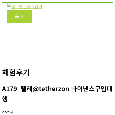
콘
텐
츠
로
건
너
뛰
기
체험후기
A179_텔레@tetherzon 바이낸스구입대
행
작성자