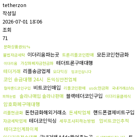
tetherzon
작성일
2026-07-01 18:06
조회
71
문화상품권91%
이더리움파는곳
모든코인현금화
트론리플코인판매
불법자금세탁
테더트론구매대행
가상화폐자금현금화
이더리움
리플송금업체
테더거래
오다믹싱
밈코인삽니다
코인 송금대행 24시
돈믹싱안전업체
비트코인매입
리플코인판매
usdc현금화
컬쳐랜드코인구입
국내거래소fds
블랙테더코인구입
솔라나매입 솔라나판매
이더리움클레식
피하는법
암호화폐구매대행
돈현금화해외거래소
핸드폰결제비트구입
돈세탁업체
리플현금화
테더코인믹싱
업비트코인추적
자금세탁업체
세무조사피하는방법
테더코인계좌이체