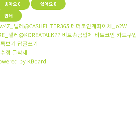
좋아요
0
싫어요
0
인쇄
w4Z_텔레@CASHFILTER365 테더코인계좌이체_o2W
2E_텔레@KOREATALK77 비트송금업체 비트코인 카드구입 
목록보기
답글쓰기
글수정
글삭제
owered by KBoard