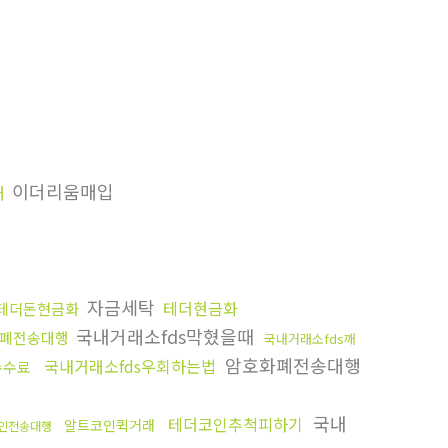
이더리움매입
매
자금세탁
테더현금화
테더돈현금화
국내거래소fds막혔을때
폐전송대행
국내거래소fds깨
암호화폐전송대행
국내거래소fds우회하는법
수수료
국내
테더코인추척피하기
알트코인퀵거래
0코인전송대행