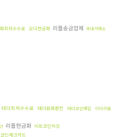
리플송금업체
화최저수수료
오다현금화
국내거래소
매
테더최저수수료
태더원화환전
테더코인매입
이더리움
리플현금화
비트코인믹싱
시간
트코인체크카드