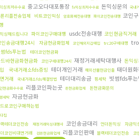
중고오다대포통장
돈믹싱문의
믹싱최저수수료
fx믹싱최저수수료
국내거
코인구
트론리플전송업체
비트코인믹싱
암호화폐전송대행
파이코인전송대행
행
usdc전송대행
코인현금직거래
파이코인구매대행
믹싱해드립니다
tr
코인송금대행24시
자금현금화업체
trc20구매대행
코인해외지갑매입
썸fds푸는법
테더코인현금화
재정거래세탁대행사
골드바현금화현금화
돈믹싱
코인구매대행24시
테더개인거래
태더원화
입
국내거래소fds증빙
해외선물현금인출
테더대리송금
빗썸fds푸는
면거래
핑세탁
국내거래소fds해결방법
리플코인파는곳
돈현금화문의
인현금화수수료
돈현금화업체
자금현금화
령세탁
드로코인구매하는법
다집
코인송금대리
블랙테더코인전송
언더돈믹싱
자금믹
재정거래믹싱대행사
리플코인판매
테더코인비대면거래
블랙테더코인전송
코
검돈현금화업체