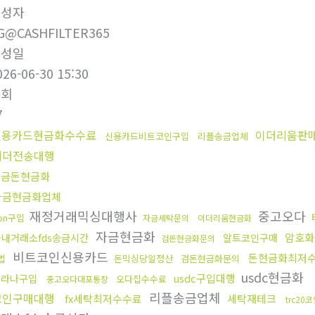
작성자
G@CASHFILTER365
작성일
026-06-30 15:30
조회
7
신용카드현금화수수료
이더리움판
신용카드비트코인구입
리플송금업체
테더전송대행
현금돈현금화
자금현금화업체
재정거래믹싱대행사
중고오다
ron구입
자금세탁문의
이더리움현금화
자금현금화
암호화
국내거래소fds송금시간
알트코인구매
검돈현금화문의
비트코인신용카드
돈현금화최저
법
돈믹싱당일정산
검돈현금화문의
usdc현금화
usdc구입대행
솔라나구입
오다집수수료
중고오다대포통장
리플송금업체
코인구매대행
fx세탁최저수수료
세탁재테크
trc2