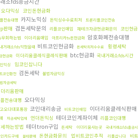
래소fds송금시간
핑오다믹싱
코인돈현금화
카지노믹싱
돈믹싱수수료최저
플전송대행
트론리플코인전송
검돈세탁문의
rp판매
코인현금
리플코인매입
재테크자금현금화문의
암호화폐전송대행
ds우회하는법
이더리움매입
아프리카tv돈현금화
비트코인현금화
횡령세탁
내거래소fds막혔을때
돈세탁최저수수료
btc현금화
이더리움클레식클레식판매
국내거래소fds시간
금현금화
밈코인삽니다
인믹싱
검돈세탁
불법자금믹싱
트코인환전
법자금세탁
이더리움판매
오다믹싱
리플전송대행
코인대리송금
이더리움클레식판
고오다대포통장
비트코인매입
테더코인계좌이체
언더돈믹싱
리플코인대행
매
자금세탁업체
테더tron구입
탈세하는방법
돈세탁
이더리움사는곳
국내거래소fds출금
돈현금화문의
업비트코인추적
비
코인카드구매
리플삽니다
블테판매