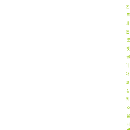
돈
대
돈
빗
매
대
코
횡
카
오