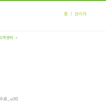
홈
│
관리자
고객센터
수료_u3D