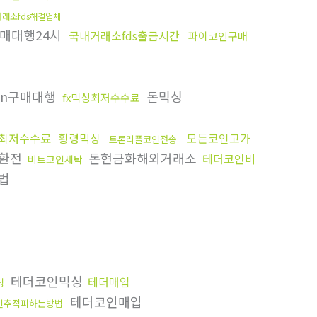
래소fds해결업체
매대행24시
국내거래소fds출금시간
파이코인구매
on구매대행
돈믹싱
fx믹싱최저수수료
최저수수료
횡령믹싱
모든코인고가
트론리플코인전송
환전
돈현금화해외거래소
테더코인비
비트코인세탁
법
테더코인믹싱
테더매입
싱
테더코인매입
인추적피하는방법