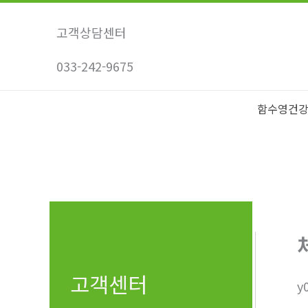
콘
텐
고객상담센터
츠
033-242-9675
로
건
너
함수영건
뛰
기
고객센터
y