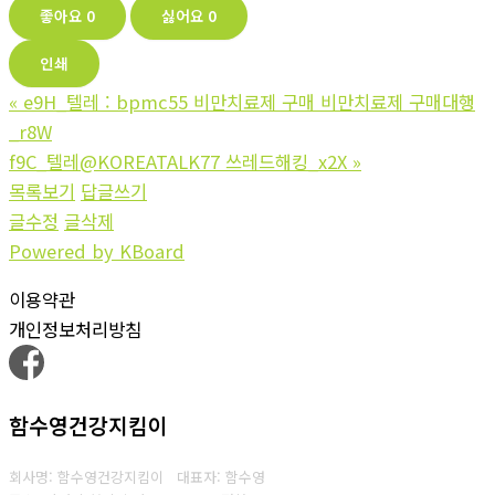
좋아요
0
싫어요
0
인쇄
«
e9H_텔레 : bpmc55 비만치료제 구매 비만치료제 구매대행
_r8W
f9C_텔레@KOREATALK77 쓰레드해킹_x2X
»
목록보기
답글쓰기
글수정
글삭제
Powered by KBoard
이용약관
개인정보처리방침
함수영건강지킴이
회사명: 함수영건강지킴이 대표자: 함수영