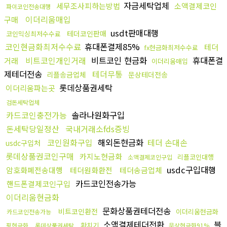
자금세탁업체
세무조사피하는방법
소액결제코인
파이코인전송대행
이더리움매입
구매
usdt판매대행
테더코인판매
코인믹싱최저수수료
코인현금화최저수수료
휴대폰결제85%
테더
fx현금화최저수수료
비트코인개인거래
비트코인 현금화
휴대폰결
거래
이더리움매입
제테더전송
테더무통
리플송금업체
문상테더전송
롯데상품권세탁
이더리움파는곳
검돈세탁업체
카드코인충전가능
솔라나원화구입
돈세탁당일정산
국내거래소fds증빙
코인원화구입
해외돈현금화
테더 손대손
usdc구입처
롯데상품권코인구매
카지노현금화
리플코인대행
소액결제코인구입
usdc구입대행
암호화폐전송대행
테더원화환전
테더송금업체
카드코인전송가능
핸드폰결제코인구입
이더리움현금화
문화상품권테더전송
비트코인환전
이더리움현금화
카드코인전송가능
소액결제테더전환
블
환치기
핑현금화
롯데상품권세탁
문상현금화91%