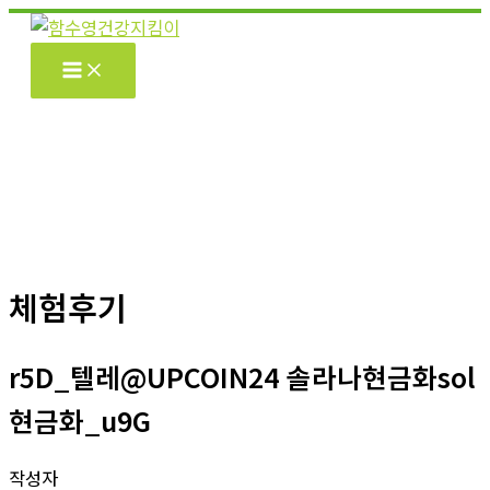
콘
텐
츠
로
건
너
뛰
기
체험후기
r5D_텔레@UPCOIN24 솔라나현금화sol
현금화_u9G
작성자