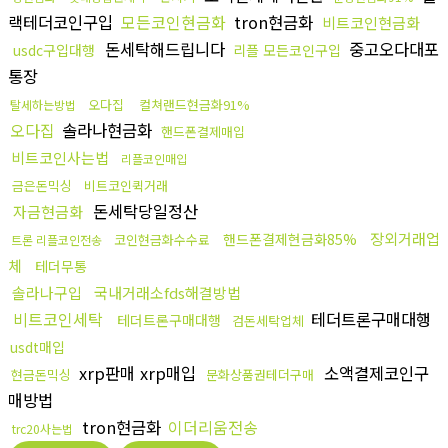
랙테더코인구입
모든코인현금화
tron현금화
비트코인현금화
돈세탁해드립니다
중고오다대포
usdc구입대행
리플 모든코인구입
통장
오다집
컬쳐랜드현금화91%
탈세하는방법
오다집
솔라나현금화
핸드폰결제매입
비트코인사는법
리플코인매입
금은돈믹싱
비트코인퀵거래
돈세탁당일정산
자금현금화
장외거래업
핸드폰결제현금화85%
코인현금화수수료
트론 리플코인전송
체
테더무통
솔라나구입
국내거래소fds해결방법
비트코인세탁
테더트론구매대행
테더트론구매대행
검돈세탁업체
usdt매입
xrp판매 xrp매입
소액결제코인구
현금돈믹싱
문화상품권테더구매
매방법
tron현금화
이더리움전송
trc20사는법