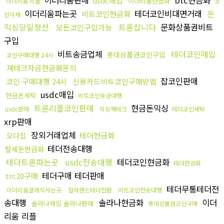
이더리움판매
btc현금화
usdc매입
이더리움현금화
이더리움 리플
코
이더리움파는곳
테더코인비대면거래
돈
비트코인현금화
인이체
믹싱당일정산
트론삽니다
문화상품권비트
모든코인구입가능
구입
비트송금업체
테더코인매입
롯데상품권코인구입
코인구매대행 24시
재테크자금현금화문의
잡코인판매
코인 구매대행 24시
신용카드비트코인구매방법
usdc매입
현금돈세탁
비트코인송금대행
트론리플코인판매
현금돈믹싱
usdc판매
믹싱재테크
테더코인세탁
xrp판매
장외거래업체
테더현금화
오다집
테더전송대행
탈세돈현금화
테더트론파는곳
usdc전송대행
테더코인현금화
테더현금화
테더구매 테더판매
trc20구매
테더무통테더전
이더리움클레식사는곳
컬쳐랜드테더전환
비트코인전송대행
송대행
솔라나현금화
이더
솔라나매입 솔라나판매
롯데상품권코인구매
리움 리플