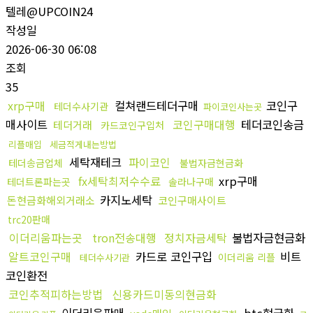
텔레@UPCOIN24
작성일
2026-06-30 06:08
조회
35
xrp구매
컬쳐랜드테더구매
코인구
테더수사기관
파이코인사는곳
매사이트
코인구매대행
테더코인송금
테더거래
카드코인구입처
리플매입
세금적게내는방법
세탁재테크
파이코인
테더송금업체
불법자금현금화
fx세탁최저수수료
xrp구매
테더트론파는곳
솔라나구매
카지노세탁
돈현금화해외거래소
코인구매사이트
trc20판매
이더리움파는곳
tron전송대행
정치자금세탁
불법자금현금화
알트코인구매
카드로 코인구입
비트
이더리움 리플
테더수사기관
코인환전
코인추적피하는방법
신용카드미동의현금화