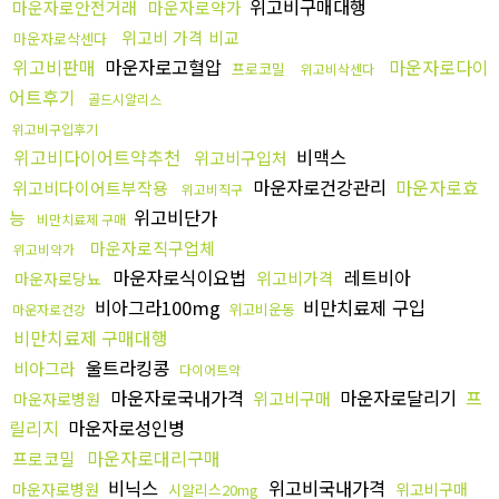
위고비구매대행
마운자로안전거래
마운자로약가
위고비 가격 비교
마운자로삭센다
위고비판매
마운자로고혈압
마운자로다이
프로코밀
위고비삭센다
어트후기
골드시알리스
위고비구입후기
위고비다이어트약추천
비맥스
위고비구입처
마운자로건강관리
마운자로효
위고비다이어트부작용
위고비직구
능
위고비단가
비만치료제 구매
마운자로직구업체
위고비약가
마운자로식이요법
레트비아
위고비가격
마운자로당뇨
비아그라100mg
비만치료제 구입
위고비운동
마운자로건강
비만치료제 구매대행
울트라킹콩
비아그라
다이어트약
마운자로국내가격
마운자로달리기
프
위고비구매
마운자로병원
릴리지
마운자로성인병
마운자로대리구매
프로코밀
비닉스
위고비국내가격
마운자로병원
위고비구매
시알리스20mg