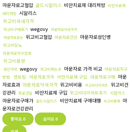
마운자로고혈압
골드시알리스
비만치료제 대리처방
비만치료제
시알리스
대리처방
위고비국내가격
wegovy
위고비구매후기
마운자로약국가격
위고비고혈압
마운자로성인병
마운자로건강
마운자로효능
위고비당뇨
마운자로직구업체
위고비용량
wegovy
마운자로 가격 비교
마운자로직구
성인약국
위고비파는곳
마운
센트립
마운자로가격
비만치료제 구입
마운자로구매
방법
자로효과
마운자로약국가격
위고비비용
위고비건
위고비다이어트
강관리
비만치료제 구입
위고비다이어트후기
시알리스
프로코밀
마운자로구매가
비만치료제 구매대행
마
골드시알리스
위고비판매
운자로건강관리
좋아요
0
싫어요
0
인쇄