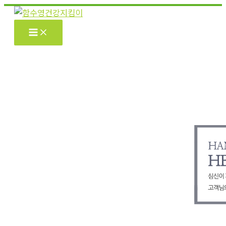
콘
텐
츠
로
건
너
뛰
기