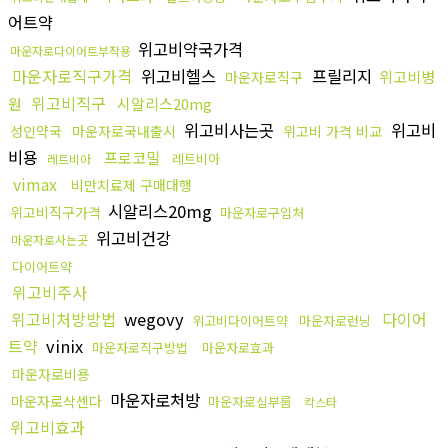
어트약
위고비약국가격
마운자로다이어트부작용
마운자로직구가격
위고비헬스
프릴리지
위고비병
마운자로직구
위고비직구
원
시알리스20mg
위고비사는곳
위고비
성인약국
마운자로국내출시
위고비 가격 비교
비용
프로코밀
레트비아
레트비아
vimax
비만치료제 구매대행
시알리스20mg
위고비직구가격
마운자로구입처
위고비건강
마운자로사는곳
다이어트약
위고비주사
위고비처방방법
wegovy
다이어
위고비다이어트약
마운자로런닝
트약
vinix
마운자로직구방법
마운자로효과
마운자로비용
마운자로처방
마운자로삭센다
마운자로심부름
칵스타
위고비효과