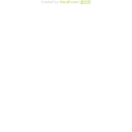
Created by
Yescall.com
[
관리자
]