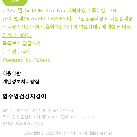
«
g2X_텔레@KOREATALK77 페북해킹 카톡해킹_l7N
p3X_텔레@CASHFILTER365 비트코인송금대행 테더전송대행
비트코인전송대행 암호화폐전송대행 암호화폐구매대행 테더코
인송금_n9Q
»
목록보기
답글쓰기
글수정
글삭제
Powered by KBoard
이용약관
개인정보처리방침
함수영건강지킴이
회사명: 함수영건강지킴이 대표자: 함수영
주소: 강원 춘천시 효자2동 164-4
전화: 033-242-5123
휴대폰: 010-8790-7408
Copyright © 2025 함수영건강지킴이. All rights reserved.