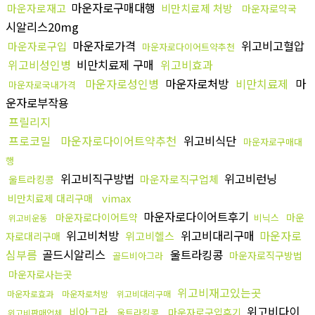
마운자로구매대행
마운자로재고
비만치료제 처방
마운자로약국
시알리스20mg
마운자로가격
위고비고혈압
마운자로구입
마운자로다이어트약추천
위고비성인병
비만치료제 구매
위고비효과
마운자로성인병
마운자로처방
비만치료제
마
마운자로국내가격
운자로부작용
프릴리지
프로코밀
마운자로다이어트약추천
위고비식단
마운자로구매대
행
위고비직구방법
위고비런닝
마운자로직구업체
울트라킹콩
vimax
비만치료제 대리구매
마운자로다이어트후기
마운자로다이어트약
마운
비닉스
위고비운동
위고비처방
위고비대리구매
마운자로
위고비헬스
자로대리구매
심부름
골드시알리스
울트라킹콩
마운자로직구방법
골드비아그라
마운자로사는곳
위고비재고있는곳
마운자로효과
마운자로처방
위고비대리구매
위고비다이
비아그라
마운자로구입후기
울트라킹콩
위고비판매업체