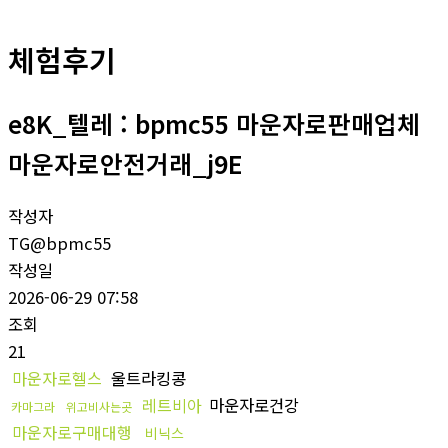
체험후기
e8K_텔레 : bpmc55 마운자로판매업체
마운자로안전거래_j9E
작성자
TG@bpmc55
작성일
2026-06-29 07:58
조회
21
마운자로헬스
울트라킹콩
레트비아
마운자로건강
카마그라
위고비사는곳
마운자로구매대행
비닉스