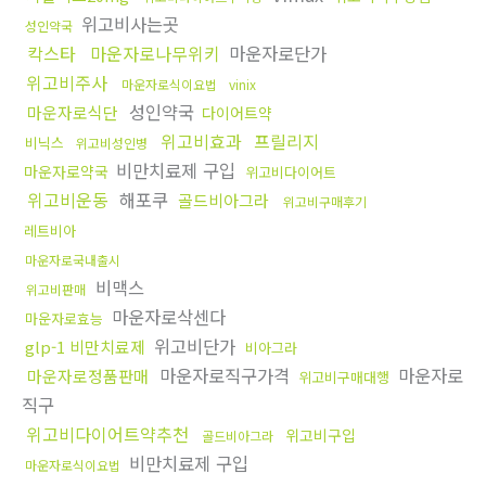
위고비사는곳
성인약국
칵스타
마운자로나무위키
마운자로단가
위고비주사
마운자로식이요법
vinix
성인약국
마운자로식단
다이어트약
위고비효과
프릴리지
비닉스
위고비성인병
비만치료제 구입
마운자로약국
위고비다이어트
위고비운동
해포쿠
골드비아그라
위고비구매후기
레트비아
마운자로국내출시
비맥스
위고비판매
마운자로삭센다
마운자로효능
위고비단가
glp-1 비만치료제
비아그라
마운자로직구가격
마운자로
마운자로정품판매
위고비구매대행
직구
위고비다이어트약추천
위고비구입
골드비아그라
비만치료제 구입
마운자로식이요법