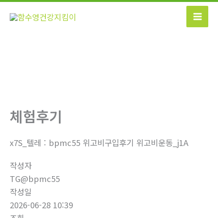
콘
텐
츠
로
건
너
뛰
기
체험후기
x7S_텔레 : bpmc55 위고비구입후기 위고비운동_j1A
작성자
TG@bpmc55
작성일
2026-06-28 10:39