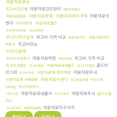
마운자로효능
마운자로건강관리
위고비성인병
마운자로런닝
마운자로판매
마운자로대리구매
마운자로삭
마운자로효능
센다
마운자로헬스
다이어트약
위고비다이어트
위고비건강
위고비직구업체
위고비 가격 비교
마운자로다이
마운자로직구
위고비당뇨
어트약
비만치료제
마운자로처방
위고비 가격 비교
위고비구입후기
비만치료제
골드비
위고비고혈압
마운자로국내출시
위고비용량
위고비구입처
아그라
마운자로주사
비만치료제 대리처방
위고비약국
마운자로삭센다
비만치료제 구매대행
비아그라
위고비심부름
위고비달리기
100mg
마운자로국내출시
마운자로주사
골드시알
카마그라
위고비약가
리스
마운자로직구가격
위고비약가
마운자로운동
좋아요
0
싫어요
0