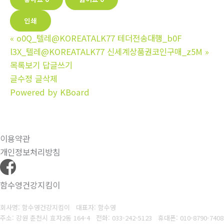
인쇄
«
o0Q_텔레@KOREATALK77 테더전송대행_b0F
l3X_텔레@KOREATALK77 신세계상품권코인구매_z5M
»
목록보기
답글쓰기
글수정
글삭제
Powered by KBoard
이용약관
개인정보처리방침
함수영건강지킴이
회사명: 함수영건강지킴이 대표자: 함수영
주소: 강원 춘천시 효자2동 164-4
전화: 033-242-5123
휴대폰: 010-8790-7408