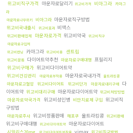
위고비직구가격
마운자로달리기
비아그라
카마그
위고비가격
라
마운자로직구방법
비아그라
마운자로나무위키
비맥스
위고비국내출시
위고비효과
마운자로가격
위고비약국
위고비판매업체
위고비직구
마운자로구입처
카마그라
센트립
위고비런닝
위고비비용
다이어트약추천
프릴리지
마운자로구매대행
위고비운동
위고비구매가
위고비다이어트약
마운자로국내가격
위고비건강관리
마운자로부작용
울트라킹콩
다
마운자로고혈압
위고비다이어트
위고비단가
마운자로대리구매
이어트약
마운자로다이어트약
위고비대리구매
위고비처방방법
위고비성인병
위고비직
마운자로약국가격
비만치료제 구입
구방법
위고비정품판매
울트라킹콩
마운자로주사
해포쿠
위고비판매
위고비구매대행
마운자로다이어트
위고비다이어트약
vimax
시알리스20mg
위고비직구방법
위고비다이어트부작용