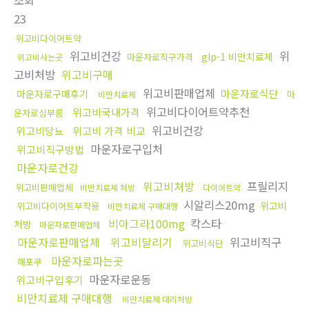
조회
23
위고비다이어트약
위고비건강
위
glp-1 비만치료제
마운자로직구가격
위고비사는곳
고비처방
위고비구매
위고비판매업체
마운자로식단
마운자로구매후기
마
비만치료제
위고비다이어트약추천
위고비국내가격
운자로심부름
위고비건강
위고비당뇨
위고비 가격 비교
마운자로구입처
위고비직구방법
마운자로건강
위고비처방
프릴리지
위고비판매업체
비만치료제 처방
다이어트약
시알리스20mg
위고비
위고비다이어트부작용
비만치료제 구매대행
비아그라100mg
칵스타
처방
마운자로판매업체
마운자로판매업체
위고비달리기
위고비직구
위고비식단
마운자로파는곳
해포쿠
마운자로운동
위고비구입후기
비만치료제 구매대행
비만치료제 대리처방