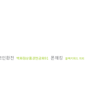
코인환전
폰해킹
백화점상품권현금화91
블랙키워드 의뢰