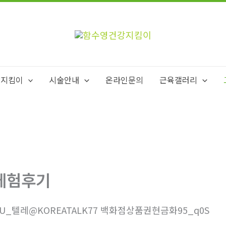
강지킴이
시술안내
온라인문의
근육갤러리
체험후기
0U_텔레@KOREATALK77 백화점상품권현금화95_q0S