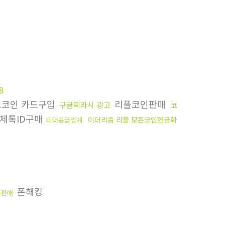
8
트코인 카드구입
리플코인판매
구글찌라시 광고
코
체톡ID구매
이더리움 리플 모든코인현금화
테더송금업체
폰해킹
움판매