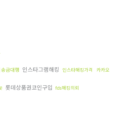
고
인스타그램해킹
인송금대행
인스타해킹가격
카카오
롯데상품권코인구입
fds해킹의뢰
곳