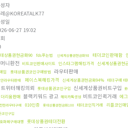
작성자
레@KOREATALK77
작성일
026-06-27 19:02
조회
0
테더코인판매함
데상품권현금화90
fds푸는법
신세계상품권현금화98
오머니환전
인스타그램해킹가격
신세계상품권현금
비트코인판매사이트
라우터판매
매입
롯데상품권코인구매방법
페이스북해킹가격
신세계상품권현금화94%
테더구매 테
보안라우터판매
트위터해킹의뢰
신세계상품권비트구입
롯데상품권코인구입
롯
블랙키워드 광고
비트코인퀵거래
에그
이더리움판매
해외카톡생성
010인증
리플코인매
테더코인직거래
전한라우터구매
롯데상품권현금화100
든코인구입
롯데상품권테더전환
호화폐구매대행