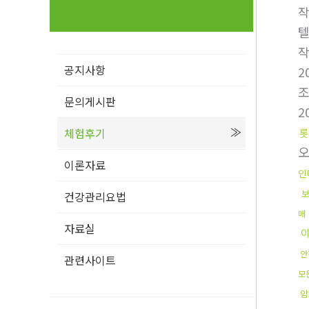
텔
공지사항
2
문의게시판
2
체험후기
롯
이론자료
인
건강관리요법
매
자료실
안
관련사이트
모
암