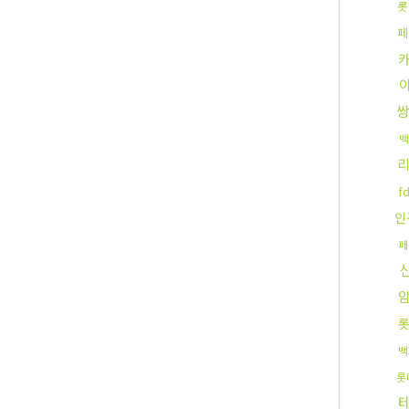
롯
페
백
f
인
페
백
롯