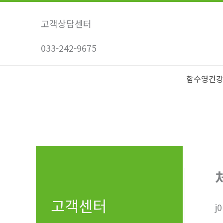
콘
텐
고객상담센터
츠
033-242-9675
로
건
너
함수영건
뛰
기
고객센터
j