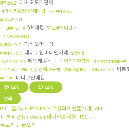
다바오포커판매
더코인송금
신세계상품권코인구매방법
구글찌라시 광고
스타그램해킹
fds해킹
보안라우터판매
더코인비대면거래
세계상품권현금화91
다바오머니상
해외카톡구입처
테더코인비대면거래
쌍둥이폰
톡아이디파는곳
페북해킹의뢰
이더리움현금화
카톡계정업체톡ID구매
더코인비대면거래
비트
안전한에그구매
리플코인판매
세계상품권94%
구글찌라시 의뢰
테더코인매입
우터구매
좋아요
0
싫어요
0
인쇄
t9E_텔레@UPCOIN24 가상화폐선물거래_q6H
1F_텔레@fundwash 테더전송대행_t5C
»
목록보기
답글쓰기