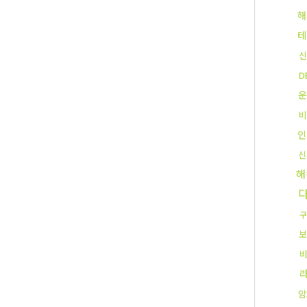
해
테
신
D
운
비
인
신
해
구
보
암