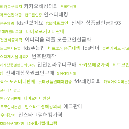
카카오해킹의뢰
외카톡구입처
쓰레드해킹
인스타해킹
더코인판매함
핸드폰인증
fds걸렸어요
신세계상품권현금화93
fds비트코인
분증의뢰
다바오포커머니판매
B해커텔레그램
이더리움 리플 모든코인현금화
전면허증제작
fds푸는법
fds테더
비트코인송금대행
블랙키워드 광
트코인사는법
번호판제작
스타게시물내리기
안전한라우터구매
카카오해킹가격
비트코
세계상품권현금화94%
신세계상품권코인구매
킹
톡아이디거래
fds해킹의뢰
다바오포커머니판매
롯데상품권테더전송
카톡아이디파는
글찌라시 광고
다바오머니환전
안라우터판매
에그판매
인스타그램해킹의뢰
비트코인사는법
인스타그램해킹가격
라우터판매
DB해커텔레그램
호화폐구매대행