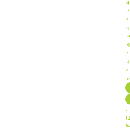
테
인
테
신
카
테
신
라
«
t