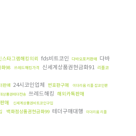
fds비트코인
다바
인스타그램해킹의뢰
다바오포커판매
신세계상품권현금화91
화98
리플코
쓰레드해킹가격
24시코인업체
번호판구매
더판매
이더리움 리플 잡코인판
쓰레드해킹
해외카톡판매
데상품권테더전송
판매
신세계상품권비트코인구입
테더구매대행
입
백화점상품권현금화99
이더리움 리플