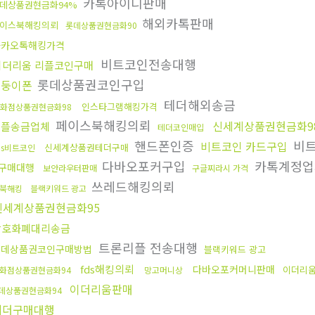
카톡아이디판매
데상품권현금화94%
해외카톡판매
이스북해킹의뢰
롯데상품권현금화90
카카오톡해킹가격
비트코인전송대행
이더리움 리플코인구매
롯데상품권코인구입
쌍둥이폰
테더해외송금
인스타그램해킹가격
화점상품권현금화98
페이스북해킹의뢰
신세계상품권현금화9
리플송금업체
테더코인매입
핸드폰인증
비
비트코인 카드구입
신세계상품권테더구매
ds비트코인
다바오포커구입
카톡계정업
구매대행
보안라우터판매
구글찌라시 가격
쓰레드해킹의뢰
북해킹
블랙키워드 광고
신세계상품권현금화95
암호화폐대리송금
트론리플 전송대행
롯데상품권코인구매방법
블랙키워드 광고
fds해킹의뢰
다바오포커머니판매
이더리
화점상품권현금화94
망고머니상
이더리움판매
데상품권현금화94
테더구매대행