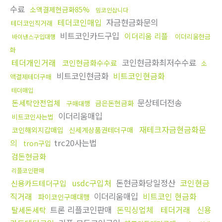
수료
소액결제현금화85%
밈코인삽니다
테더코인매입
자금현금화문의
테더코인직거래
비트코인카드구입
이더리움 리플
이더리움현금
바이낸스구입대행
화
테더개인거래
코인현금화최저수수료
코인현금화수수료
소
비트코인현금화
비트코인현금화
액결제테더구매
테더매입
문상테더전송
돈세탁안전업체
금은돈현금화
구매대행
이더리움매입
비트코인사는법
재테크자금현금화문
코인해외지갑매입
신세계상품권테더구매
의
trc20사는법
tron구입
검돈현금화
리플코인판매
usdc구입처
돈현금화당일정산
코인현금
신용카드테더구입
직거래
이더리움매입
비트코인 현금화
파이코인구매대행
트론 리플코인판매
돈믹싱업체
테더거래
신용
탈세돈세탁