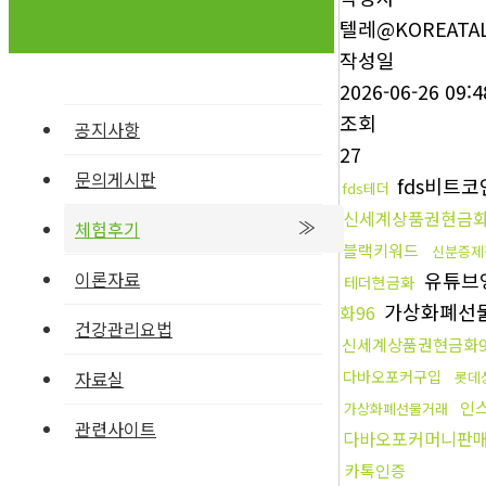
텔레@KOREATAL
작성일
2026-06-26 09:4
조회
공지사항
27
문의게시판
fds비트
fds테더
신세계상품권현금화
체험후기
블랙키워드
신분증제
이론자료
유튜브
테더현금화
가상화폐선
화96
건강관리요법
신세계상품권현금화9
자료실
다바오포커구입
롯데
인
가상화폐선물거래
관련사이트
다바오포커머니판
카톡인증