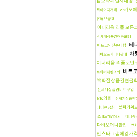
암호화폐결제대행
카카오해
톡아이디거래
유튜브공격
이더리움 리플 모든
신세계상품권현금화91
테
비트코인전송대행
차
다바오포커머니판매
이더리움 리플코인
비트
트위터해킹의뢰
백화점상품권현금화
신세계상품권비트구입
fds의뢰
신세계상품권
블랙키워드
테더현금화
쓰레드해킹의뢰
테더송
다바오머니환전
백
인스타그램해킹가