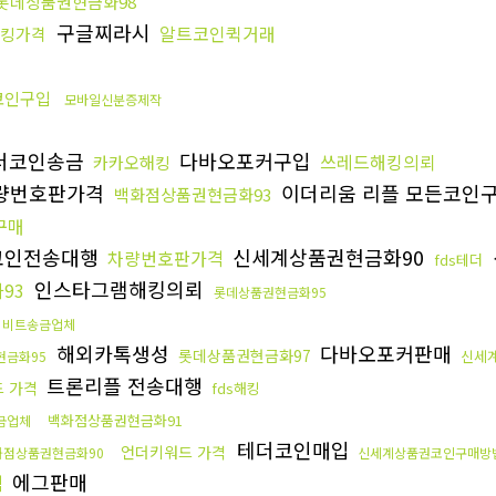
롯데상품권현금화98
구글찌라시
알트코인퀵거래
킹가격
코인구입
모바일신분증제작
더코인송금
다바오포커구입
쓰레드해킹의뢰
카카오해킹
량번호판가격
이더리움 리플 모든코인
백화점상품권현금화93
구매
코인전송대행
신세계상품권현금화90
차량번호판가격
fds테더
인스타그램해킹의뢰
93
롯데상품권현금화95
비트송금업체
해외카톡생성
다바오포커판매
롯데상품권현금화97
신세
현금화95
트론리플 전송대행
 가격
fds해킹
백화점상품권현금화91
금업체
테더코인매입
언더키워드 가격
화점상품권현금화90
신세계상품권코인구매방
에그판매
격