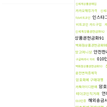
신세계상품권매입
카카오해킹가격
신세
인스타
fds비트코인
비트코인 카드구입
신세계상품권현금화92
상품권현금화91
백화점상품권현금화9
안전한
망고머니상
010
구글찌라시 의뢰
백화점상품권현금화93
운전면허증제작
암호화폐 구매대행
암
카톡아이디판매
언
테더코인직거래
해외송금
010인증