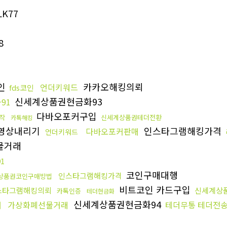
K77
8
코인
카카오해킹의뢰
언더키워드
fds코인
신세계상품권현금화93
91
다바오포커구입
작
신세계상품권테더전환
카톡해킹
영상내리기
인스타그램해킹가격
다바오포커판매
언더키워드
물거래
1
코인구매대행
인스타그램해킹가격
상품권코인구매방법
비트코인 카드구입
스타그램해킹의뢰
신세계상
카톡인증
테더현금화
신세계상품권현금화94
매
가상화폐선물거래
테더무통 테더전