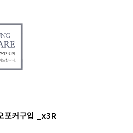
오포커구입 _x3R