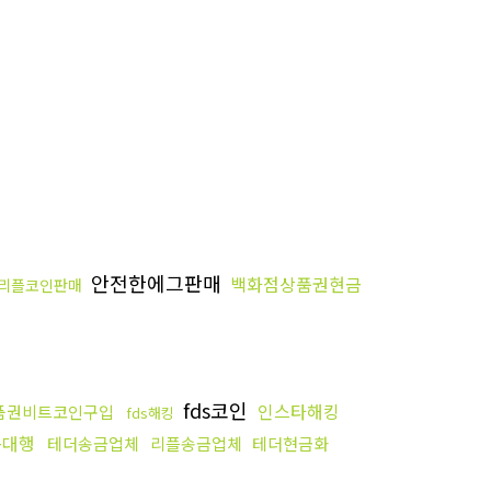
안전한에그판매
백화점상품권현금
리플코인판매
fds코인
인스타해킹
품권비트코인구입
fds해킹
송대행
테더송금업체
리플송금업체
테더현금화