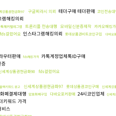
테더구매 테더판매
구글찌라시 의뢰
코인전송대
계상품권현금화97
그램해킹의뢰
트론리플 전송대행
모바일신분증제작
카카오해킹가
카톡해커텔레그램
인스타그램해킹의뢰
fds걸렸어요
롯데상품권비트코인구입
다바오
8
라우터판매
카톡계정업체톡ID구매
fds해킹가격
인증
fds걸렸어요
신세계상품권현금화90
신세계상품권현금화97
롯데상품권코인구매
신세계상품
블랙키워드 광고
호화폐결제대행
24시코인업체
다바오포커판매
암호화폐구입
신세계
더키워드 가격
서비스