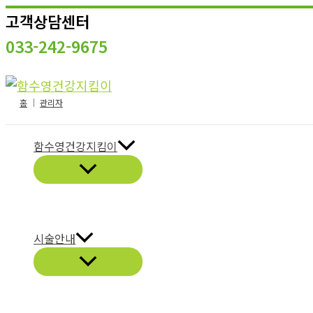
콘
고객상담센터
텐
033-242-9675
츠
로
건
홈
│
관리자
너
뛰
함수영건강지킴이
기
시술안내