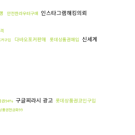
인스타그램해킹의뢰
행
안전한라우터구매
격
신세계
다바오포커판매
롯데상품권매입
포커구입
구글찌라시 광고
롯데상품권코인구입
권94%
상품권현금화99