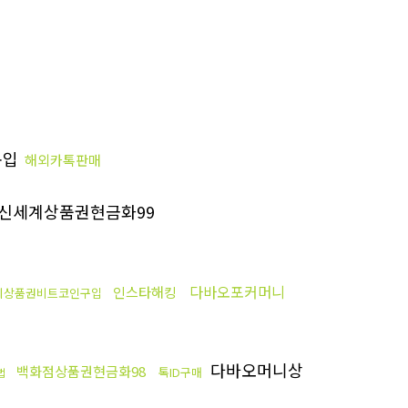
구입
해외카톡판매
신세계상품권현금화99
다바오포커머니
인스타해킹
계상품권비트코인구입
다바오머니상
백화점상품권현금화98
톡ID구매
법