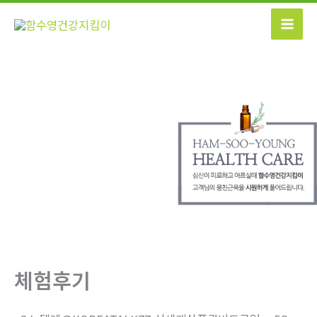
콘
텐
츠
로
건
너
뛰
기
체험후기