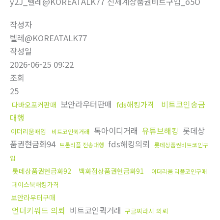
y2J_텔레@KOREATALK77 신세계상품권비트구입_o5O
작성자
텔레@KOREATALK77
작성일
2026-06-25 09:22
조회
25
보안라우터판매
비트코인송금
fds해킹가격
다바오포커판매
대행
톡아이디거래
유튜브해킹
롯데상
이더리움매입
비트코인퀵거래
품권현금화94
fds해킹의뢰
트론리플 전송대행
롯데상품권비트코인구
입
롯데상품권현금화92
백화점상품권현금화91
이더리움 리플코인구매
페이스북해킹가격
보안라우터구매
언더키워드 의뢰
비트코인퀵거래
구글찌라시 의뢰