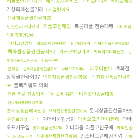
해외송금서비스
비트코인개인거래
카카오해킹
다바오머니상
가상화폐선물거래
fds걸렸어요
신세계상품권현금화95
리플코인매입
트론리플 전송대행
안전한라우터판매
이더리움
리플 잡코인판매
24시코인업체
암호화폐전송대행
fds해킹가격
신세계상품권현금화96
백화점상품권현금화92
카카오해킹가격
카톡아이디파는곳
신
세계상품권코인구입
번호판구매
라우터판매
백화점
폰해킹
신세계상품권현금화91
다바오포커머니
상품권현금화97
백화점상품권현금화90
백화점상품권현금화
블랙키워드 의뢰
94
트론 리플 전송업체
비트코인송금대행
다바오머니환전
신세계상품권테더구매
롯데상품권현금화95
롯데상품권테더전송
백화점상품권현금화96
이더리움현금화
다바오포커머니판매
다바
유튜브영상내리기
오포커구입
이더리움 리플코인구매
롯데상품권94%
카톡인증
인스타그램해킹의뢰
신세계상품권현금화99
언더키워드 가격
신세