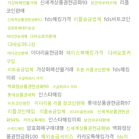
신세계상품권현금화93
리플
가상화폐선물거래
보안라우터구매
코인판매
fds해킹가격
리플송금업체
fds비트코인
신세계상품권현금화92
암호화폐대리송금
다바오포커판매
테더전송대행
다바오머니상
이더리움현금화
페이스북해킹가격
다바오포커
테더코인판매
구입
가상화폐선물거래
fds해킹
비트송금업체
트론 리플코인판매
의뢰
구글찌라시 가격
백화점상품권현금화90
구글찌라시 의뢰
인스타해킹
롯데상품권세탁
롯데상품권현금화97
이더리움 리플 잡코인판매
비트코인환전
리플코인매입
리플송금업체
신세계상품권현금
이더리움현금화
인스타해킹의뢰
화94%
카카오톡해킹
보안라우터판매
암호화폐구매대행
백화점상
신세계상품권현금화90
쓰레드해킹
품권현금화100
해외송금서비스
카카오톡해킹가격
fds의