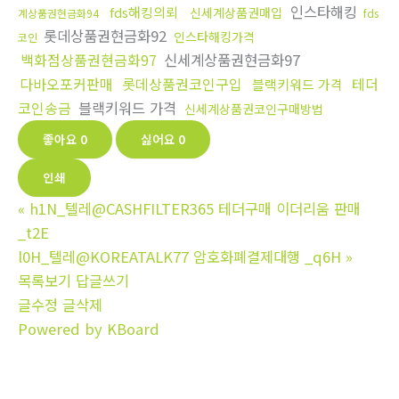
인스타해킹
fds해킹의뢰
신세계상품권매입
계상품권현금화94
fds
롯데상품권현금화92
인스타해킹가격
코인
백화점상품권현금화97
신세계상품권현금화97
다바오포커판매
롯데상품권코인구입
테더
블랙키워드 가격
코인송금
블랙키워드 가격
신세계상품권코인구매방법
좋아요
0
싫어요
0
인쇄
«
h1N_텔레@CASHFILTER365 테더구매 이더리움 판매
_t2E
l0H_텔레@KOREATALK77 암호화폐결제대행 _q6H
»
목록보기
답글쓰기
글수정
글삭제
Powered by KBoard