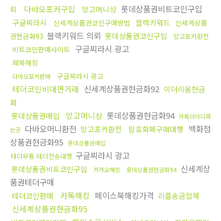
다바오포커구입
롯데상품권비트코인구입
뢰
망고머니상
구글찌라시
블랙키워드
신세계상품권코인구매방법
신세계상품
블랙키워드 의뢰
롯데상품권코인구입
권현금화93
망고포커환전
구글찌라시 광고
비트코인판매사이트
페북해킹
구글찌라시 광고
다바오포커판매
테더코인비대면거래
신세계상품권현금화92
이더리움현금
화
망고머니상
롯데상품권현금화94
롯데상품권매입
카톡아이디파
다바오머니환전
백화점
망고포커환전
암호화폐구매대행
는곳
상품권현금화95
롯데상품권매입
구글찌라시 광고
테더무통 테더전송대행
신세계상
롯데상품권비트코인구입
카카오해킹
롯데상품권현금화94
품권테더구매
카톡해킹
페이스북해킹가격
테더코인판매
리플송금업체
신세계상품권현금화95