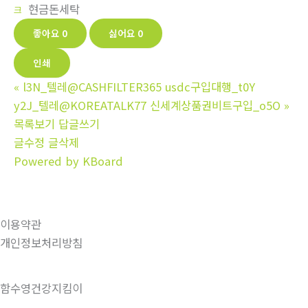
현금돈세탁
크
좋아요
0
싫어요
0
인쇄
«
l3N_텔레@CASHFILTER365 usdc구입대행_t0Y
y2J_텔레@KOREATALK77 신세계상품권비트구입_o5O
»
목록보기
답글쓰기
글수정
글삭제
Powered by KBoard
이용약관
개인정보처리방침
함수영건강지킴이