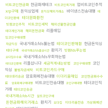
현금화재테크
업비트코인추적
비트코인현금화
비트코인퀵거래
xrp구매
돈믹싱업체
바이낸스전송대행
돈믹싱해외거래소
테
테더원화환전
더코인판매
비트코인세탁
빗썸코인추적
해외선물현금인출
리플매입
해외돈현금화
테더개인거래
밈코인구매대행
국내거래소fds뚫는법
테더코인판매함
현금돈믹싱
자금믹싱
환치기
빗썸fds푸는법
테더구매
국내거래소fds출금시간
국내거래소fds우회하는법
오다집수수료
리플삽니다
코인
세금적게내는방법
코인구매대행
테더코인판매
믹싱
비트코인카드구매
불법자금세탁
암호화폐전송대행
이더리움매입
테더대리송금
코인현금화수수
비트코인전송대행
테더코인직
료
암호화폐구매대행
코인구매대행
거래
테더코인송금
국내거래소fds시간
알트코인구매
돈현금화해외거래소
환치기
이더리움전송
가상화폐선
오다집