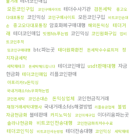
테더코인매입
물거래
모든코인구입
테더수사기관
검돈세탁
중고오
코인구매사이트
코인믹싱
모든코인구입
코인구매사이트
다대포통장
비트코인손대
암호화폐구매대행
테더거
중고오다대포통장
해외돈믹싱
손
래
테더코인매입
코인믹싱
코인원화구입
빗썸fds푸는법
업비
트코인추적
btc파는곳
태더원화환전
정
돈세탁수수료최저
밈코인구매대행
치자금세탁
테더코인매입
usdt판매대행
자금
세탁재테크
돈세탁해드립니다
현금화
리플코인판매
테더코인매입
아프리카tv돈믹싱
국내거래소fds우회하는법
돈믹싱업체
코인현금직거래
코인손대손
코인돈세탁
국내거래소fds해결방법
불법
재정거래세탁대행사
리플송금업체
블테판매
이더리움파는곳
자금현금화
카지노믹싱
코인이체구입
비트코인전송대행
솔라나현금화
코인현금화최저수수료
테더코인믹싱
테더전송대행
코인믹싱
세탁재테
비트코인사는방법