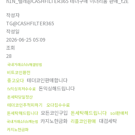
h1N_텔레@CASHFILTER365 테더구매 이더리움 판매_t2E
작성자
TG@CASHFILTER365
작성일
2026-06-25 05:09
조회
28
국내거래소fds해결방법
비트코인환전
테더코인판매합니다
중고오다
돈믹싱해드립니다
fx믹싱최저수수료
돈세탁당일정산
테더코인추척피하기
오다집수수료
모든코인구입
돈세탁해드립니다
돈세탁해드립니다
sol판매처
카지노현금화
대검세탁
리플코인판매
국내거래소fds깨는법
카지노현금화