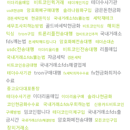
비트코인퀵거래
테더수사기관
이더리움매입
테더개인지갑
금은돈현금화
암호화폐구매대행
솔라나원화구입
usdt현금화
세탁재테크
현금돈믹싱
국내거래소fds뚫는법
검돈세탁업체
골드바세탁현금화
해외돈
세무조사피하는방법
비트코인믹싱
믹싱
트론리플전송대행
국내거래소
tron구입
업비트코인추적
fds깨는법
암호화폐전송대행
테더손대손
돈세탁해드립니다
usdc전송대행
비트코인전송대행
리플매입
이더리움리플
자금세탁
국내거래소fds뚫는법
검돈세탁
국내거래소fds해결업체
비트코인송금대행
tron구매대행
fx현금화최저수
테더수사기관
fx세탁최저수수료
수료
중고오다대포통장
이더리움매입
테더수사기관
솔라나현금화
이더리움구매
코인현금화수수료
국내거래소fds우회하는법
신용카드비트코인
밈코인팝니다
국내거래소fds출
테더코인이체구입
구매방법
금시간
암호화폐전송대행
모든코인구입
국내거래소fds해결방법
장외거래소