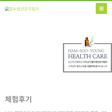
콘
텐
츠
로
건
너
뛰
기
체험후기