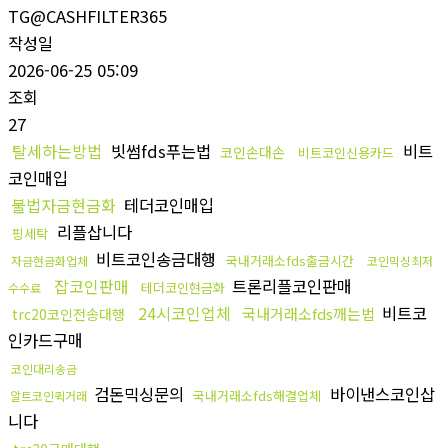
TG@CASHFILTER365
작성일
2026-06-25 05:09
조회
27
탈세하는방법
빗썸fds푸는법
비트
코인손대손
비트코인신용카드
코인매입
불법자금현금화
테더코인매입
리플삽니다
핑세탁
비트코인송금대행
국내거래소fds출금시간
자금현금화업체
코인믹싱최저
잡코인판매
트론리플코인판매
테더코인현금화
수수료
24시코인업체
비트코
국내거래소fds깨는법
trc20코인전송대행
인카드구매
코인대리송금
검돈믹싱문의
바이낸스코인삽
국내거래소fds해결업체
알트코인퀵거래
니다