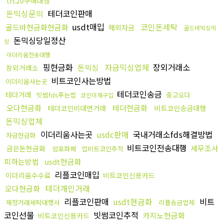
trc20구매대행
돈믹싱문의
테더코인판매
usdt매입
코인돈세탁
골드바현금화현금화
해외자금
골드바믹싱믹
돈믹싱당일정산
싱
이더리움전송대행
핑현금화
자금믹싱업체
장외거래소
돈믹싱
장외거래소
비트코인사는방법
이더리움사는곳
테더코인송금
테더거래
빗썸fds푸는법
중고오다
코인이체구입
오다현금화
테더현금화
테더코인비대면거래
비트코인송금대행
돈믹싱업체
이더리움사는곳
usdc판매
국내거래소fds해결방법
자금현금화
비트코인전송대행
세무조사
금은돈현금화
암호화폐
업비트코인추적
피하는방법
usdt현금화
리플코인매입
이더리움수수료
비트코인신용카드
테더개인거래
오다현금화
리플코인판매
usdt현금화
비트
재정거래세탁대행사
리플송금업체
코인선물
빗썸코인추적
카지노현금화
비트코인신용카드