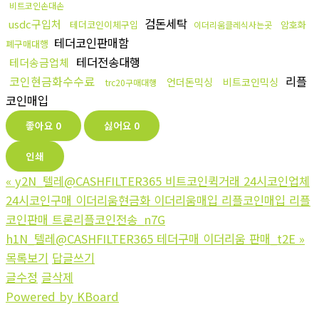
비트코인손대손
검돈세탁
usdc구입처
테더코인이체구입
암호화
이더리움클레식사는곳
테더코인판매함
폐구매대행
테더전송대행
테더송금업체
코인현금화수수료
리플
언더돈믹싱
비트코인믹싱
trc20구매대행
코인매입
좋아요
0
싫어요
0
인쇄
«
y2N_텔레@CASHFILTER365 비트코인퀵거래 24시코인업체
24시코인구매 이더리움현금화 이더리움매입 리플코인매입 리플
코인판매 트론리플코인전송_n7G
h1N_텔레@CASHFILTER365 테더구매 이더리움 판매_t2E
»
목록보기
답글쓰기
글수정
글삭제
Powered by KBoard