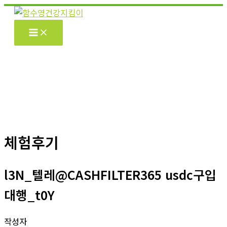
콘
텐
츠
로
건
너
뛰
기
체험후기
l3N_텔레@CASHFILTER365 usdc구입
대행_t0Y
작성자