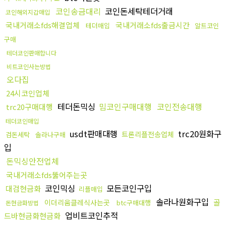
코인송금대리
코인돈세탁테더거래
코인해외지갑매입
국내거래소fds해결업체
국내거래소fds출금시간
테더매입
알트코인
구매
테더코인판매합니다
비트코인사는방법
오다집
24시코인업체
테더돈믹싱
밈코인구매대행
코인전송대행
trc20구매대행
테더코인매입
usdt판매대행
trc20원화구
트론리플전송업체
검돈세탁
솔라나구매
입
돈믹싱안전업체
국내거래소fds뚫어주는곳
코인믹싱
모든코인구입
대검현금화
리플매입
솔라나원화구입
골
이더리움클레식사는곳
btc구매대행
돈현금화방법
업비트코인추적
드바현금화현금화