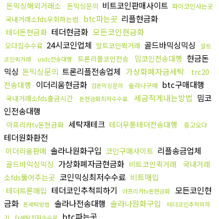
비트코인판매사이트
돈믹싱해외거래소
돈믹싱문의
파이코인사는곳
btc파는곳
리플현금화
국내거래소fds우회하는법
테더현금화
모든코인현금화
테더돈현금화
24시코인업체
골드바믹싱믹싱
오다집수수료
알트코인퀵거래
알트
현금돈
밈코인전송대행
트론리플코인전송
코인퀵거래
usdc전송대행
믹싱
돈믹싱문의
트론리플전송업체
가상화폐자금세탁
trc20
이더리움현금화
btc구매대행
전송대행
솔라나구매
검돈믹싱문의
세금적게내는방법
밈코
국내거래소fds출금시간
돈현금화최저수수료
인전송대행
세탁재테크
테더무통테더전송대행
아프리카tv돈현금화
중고오다
테더원화환전
솔라나원화구입
리플송금업체
이더리움판매
코인구매사이트
가상화폐자금현금화
골드바믹싱믹싱
비트코인퀵거래
국내거래
코인믹싱최저수수료
비트매입
소fds뚫어주는곳
테더코인추척피하기
모든코인현
테더트론매입
아프리카tv돈현금화
금화
솔라나전송대행
솔라나원화구입
돈세탁방법
테더코인추척피하
btc파는곳
기
fx세탁최저수수료