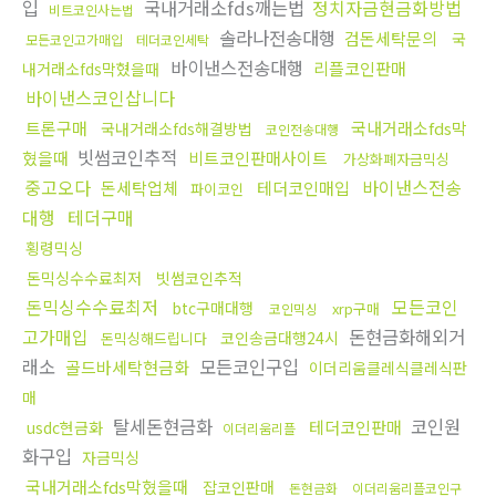
입
국내거래소fds깨는법
정치자금현금화방법
비트코인사는법
솔라나전송대행
검돈세탁문의
국
모든코인고가매입
테더코인세탁
바이낸스전송대행
리플코인판매
내거래소fds막혔을때
바이낸스코인삽니다
트론구매
국내거래소fds막
국내거래소fds해결방법
코인전송대행
빗썸코인추적
혔을때
비트코인판매사이트
가상화폐자금믹싱
중고오다
바이낸스전송
돈세탁업체
테더코인매입
파이코인
대행
테더구매
횡령믹싱
돈믹싱수수료최저
빗썸코인추적
돈믹싱수수료최저
모든코인
btc구매대행
xrp구매
코인믹싱
고가매입
돈현금화해외거
코인송금대행24시
돈믹싱해드립니다
래소
모든코인구입
골드바세탁현금화
이더리움클레식클레식판
매
탈세돈현금화
코인원
테더코인판매
usdc현금화
이더리움리플
화구입
자금믹싱
국내거래소fds막혔을때
잡코인판매
돈현금화
이더리움리플코인구