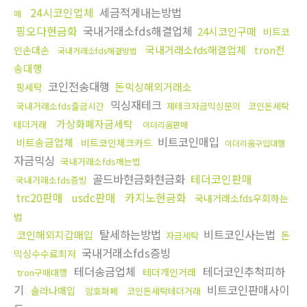
24시코인업체
세금적게내는방법
매
핑오다현금화
국내거래소fds해결업체
24시코인구매
비트코
국내거래소fds해결업체
tron전
인손대손
국내거래소fds해결방법
송대행
코인전송대행
돈믹싱해외거래소
핑세탁
믹싱재테크
국내거래소fds출금시간
재테크자금믹싱문의
코인돈세탁
가상화폐자금세탁
테더거래
이더리움판매
비트코인매입
비트송금업체
비트코인체크카드
이더리움구입대행
자금믹싱
국내거래소fds깨는법
골드바현금화현금화
테더코인판매
국내거래소fds증빙
trc20판매
usdc판매
카지노현금화
국내거래소fds우회하는
법
탈세하는방법
비트코인사는법
코인해외지갑매입
돈
자금세탁
국내거래소fds증빙
믹싱수수료최저
테더송금업체
테더코인추척피하
테더개인거래
tron구매대행
기
비트코인판매사이
솔라나매입
암호화폐
코인돈세탁테더거래