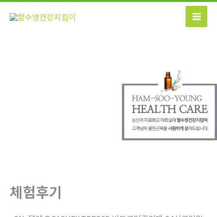
콘
텐
츠
로
건
너
뛰
기
체험후기