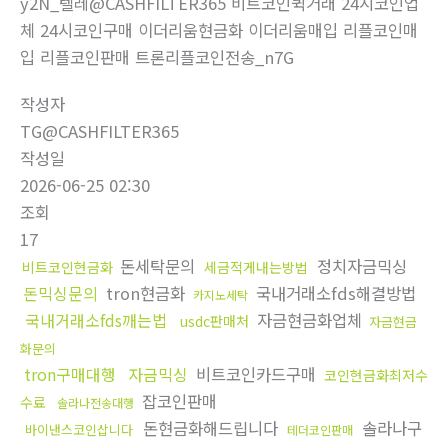
y2N_텔레@CASHFILTER365 비트코인퀵거래 24시코인업
체 24시코인구매 이더리움현금화 이더리움매입 리플코인매
입 리플코인판매 트론리플코인전송_n7G
작성자
TG@CASHFILTER365
작성일
2026-06-25 02:30
조회
17
돈세탁문의
정치자금믹싱
비트코인현금화
세금적게내는방법
돈믹싱문의
tron현금화
국내거래소fds해결방법
카지노세탁
국내거래소fds깨는법
자금현금화업체
usdc판매처
자금현금
화문의
tron구매대행
자금믹싱
비트코인카드구매
코인현금화최저수
잡코인판매
수료
솔라나전송대행
돈현금화해드립니다
솔라나구
바이낸스코인삽니다
테더코인판매