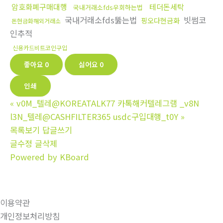
암호화폐구매대행
테더돈세탁
국내거래소fds우회하는법
국내거래소fds뚫는법
빗썸코
핑오다현금화
돈현금화해외거래소
인추적
신용카드비트코인구입
좋아요
0
싫어요
0
인쇄
«
v0M_텔레@KOREATALK77 카톡해커텔레그램 _v8N
l3N_텔레@CASHFILTER365 usdc구입대행_t0Y
»
목록보기
답글쓰기
글수정
글삭제
Powered by KBoard
이용약관
개인정보처리방침