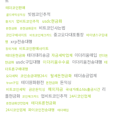
트
테더코인판매
빗썸코인추적
골드바믹싱믹싱
usdc현금화
업비트코인추적
환치기
비트코인사는법
돈현금화
돈현금화문의
중고오다대포통장
코인구매사이트
바이낸스구입대
비트코인체크카드
xrp전송대행
행
비트코인판매사이트
장외거래
테더대리송금
이더리움매입
자금세탁업체
테더돈현금화
언더돈
usdc구입대행
이더리움수수료
이더리움전송대행
테
현금화
더트론구매대행
테더송금업체
탈세돈현금화
코인송금대행24시
오다세탁
테더원화환전
돈믹싱
tron구입
돈현금화
해외자금
리
비트코인세탁
금은돈믹싱
국내거래소fds출금시간
플현금화
업비트코인추적
24시코인업체
코인체크카드
테더트론현금화
돈현금화안전업체
24시코인업체
파이코인전송대행
테더매입