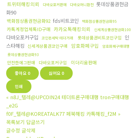
트위터해킹의뢰
롯데상품권현금
다바오포커판매
다바오머니환전
화90
fds비트코인
백화점상품권현금화92
백화점상품권현금화95
카카오톡해킹의뢰
카톡계정업체톡ID구매
신세계상품권현금화100
다바오포커구입
인
롯데상품권비트코인구입
코인돈세탁 테더거래
스타해킹
암호화폐구입
신세계상품권코인구매
암호화폐구매대행
롯데상품권현금화93
이더리움판매
안전한에그판매
다바오포커구입
좋아요
0
싫어요
0
인쇄
«
n8J_텔레@UPCOIN24 테더트론구매대행 tron구매대행
_e2G
f0F_텔레@KOREATALK77 페북해킹 카톡해킹_f2M
»
목록보기
답글쓰기
글수정
글삭제