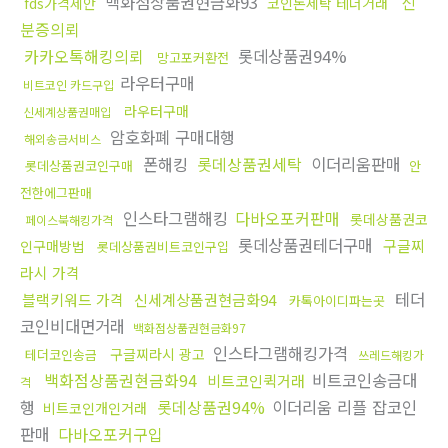
백화점상품권현금화93
신
fds가격제안
코인돈세탁 테더거래
분증의뢰
카카오톡해킹의뢰
롯데상품권94%
망고포커환전
라우터구매
비트코인 카드구입
라우터구매
신세계상품권매입
암호화폐 구매대행
해외송금서비스
폰해킹
롯데상품권세탁
이더리움판매
롯데상품권코인구매
안
전한에그판매
인스타그램해킹
다바오포커판매
롯데상품권코
페이스북해킹가격
롯데상품권테더구매
구글찌
인구매방법
롯데상품권비트코인구입
라시 가격
테더
블랙키워드 가격
신세계상품권현금화94
카톡아이디파는곳
코인비대면거래
백화점상품권현금화97
인스타그램해킹가격
구글찌라시 광고
테더코인송금
쓰레드해킹가
백화점상품권현금화94
비트코인송금대
비트코인퀵거래
격
행
롯데상품권94%
이더리움 리플 잡코인
비트코인개인거래
판매
다바오포커구입