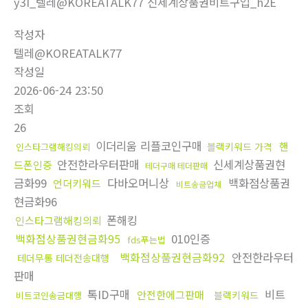
y3I_텔레@KOREATALK77 신세계상품권비트구입_h2E
작성자
텔레@KOREATALK77
작성일
2026-06-24 23:50
조회
26
이더리움 리플코인구매
핸
블랙키워드 가격
인스타그램해킹의뢰
안전한라우터판매
신세계상품권현
드폰인증
테더구매 테더판매
금화99
다바오머니상
백화점상품권
언더키워드
비트송금업체
현금화96
폰해킹
인스타그램해킹의뢰
백화점상품권현금화95
010인증
fds푸는법
백화점상품권현금화92
안전한라우터
테더무통 테더전송대행
판매
톡ID구매
비트
안전한에그판매
블랙키워드
비트코인송금대행