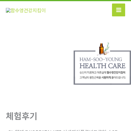
콘
텐
츠
로
건
너
뛰
기
체험후기