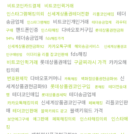
비트코인카드결제
비트코인퀵거래
테더
인스타그램해킹의뢰
신세계상품권테더전환
리플코인매입
송금업체
비트코인개인거래
라우터
인스타그램해킹
테더송금업체
핸드폰인증
다바오포커구입
구매
인스타해킹
롯데상품권현금화
테더송금업체
94%
fds해킹가격
카카오톡구매
신세계상품권현금화92
해외송금서비스
신세계상품권코
fds해킹
이더리움 리플 잡코인판매
인구매방법
비트코인퀵거래
롯데상품권매입
구글찌라시 가격
카카오해
킹의뢰
다바오포커머니
신
번호판제작
백화점상품권현금화95
카톡해킹
세계상품권현금화93
롯데상품권코인구입
테더전송대
폰해킹
테더코인매입
테더송금업체
행
롯데상품권세탁
신세계상품권코인구매
리플코인판
카카오톡해킹의뢰
페북해킹
매
블랙키워드 가격
테더코인판매
블랙키워드 광고
인스타해
에그판매
페북해킹의뢰
인스타해킹의뢰
보안에그구매
킹