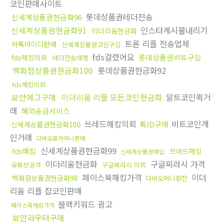
코인판매사이트
롯데상품권테더전송
신세계상품권현금화96
신세계상품권현금화91
인스타게시물내리기
이더리움현금화
트론 리플 전송업체
카톡아이디판매
신세계상품권코인구입
fds걸렸어요
롯데상품권비트구입
fds해킹의뢰
테더전송대행
백화점상품권현금화100
롯데상품권현금화92
fds해킹의뢰
보안에그구매
이더리움 리플 모든코인현금화
알트코인퀵거
래
해외송금서비스
쓰레드해킹의뢰
비트코인개
톡ID구매
신세계상품권현금화100
인거래
다바오포커머니판매
신세계상품권현금화99
fds해킹
쓰레드해킹
신세계상품권매입
이더리움현금화
구글찌라시 가격
유튜브공격
구글찌라시 의뢰
페이스북해킹가격
이더
백화점상품권현금화98
다바오머니환전
리움 리플 잡코인판매
블랙키워드 광고
페이스북해킹가격
보안라우터구매