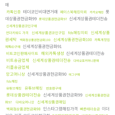
매
테더코인비대면거래
롯
카톡인증
페이스북해킹의뢰
카카오해킹
데상품권현금화99
신세계상품권테더전송
롯데상품권현금화97
신세계상품권코인구매
신세계상품
fds해킹의뢰
신세계상품권코인구입
언더키워드 가격
권세탁
신세계상품권현금화100
카톡계정업
백화점상품권현금화100
신세계상품권현금화91
체톡ID구매
해외카톡생성
신세계상품권테더전송
비트코인판매사이트
비트송금업체
신세계상품권테더전송
다바오포커머니판매
리플송금업체
망고머니상
신세계상품권현금화90
에그구매
fds해킹
유튜브해킹
유튜브해킹
번호판구매
롯데상품권테더전송
신세계상품권현금화99
신세계상품권현금
신세계상품권매입
화97
다바오머니상
인스타그램해킹가격
이더
백화점상품권현금화98
빠른테더송금