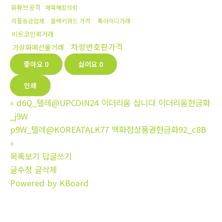
유튜브공격
페북해킹의뢰
리플송금업체
블랙키워드 가격
톡아이디거래
비트코인퀵거래
차량번호판가격
가상화폐선물거래
좋아요
0
싫어요
0
인쇄
«
d6Q_텔레@UPCOIN24 이더리움 삽니다 이더리움현금화
_j9W
p9W_텔레@KOREATALK77 백화점상품권현금화92_c8B
»
목록보기
답글쓰기
글수정
글삭제
Powered by KBoard