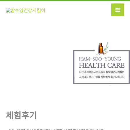
콘
텐
츠
로
건
너
뛰
기
체험후기