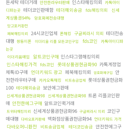
돈세탁 테더거래
인스타해킹의뢰
안전한라우터판매
카톡아이
테더코인판매함
테더해외송금
fds해킹의뢰
신세
디파는곳
계상품권94%
암호화폐전송대행
망고포커환전
24시코인업체
테더전송
구글찌라시 의뢰
폰해킹
페북해킹의뢰
대행
fds코인
쌍둥이폰
카톡아이디파
이더리움 리플 모든코인구입
는곳
알트코인구매
인스타그램해킹의뢰
이더리움매입
인스타해킹가격
롯데상품권현금화90
카톡계정업
fds코인
체톡ID구매
언더키워드 광고
페북해킹의뢰
안
암호화폐구입
전한라우터구매
롯데상품권현금화
카카오톡해킹
비트송금업체
100
보안에그판매
테더해외송금
트론 리플코인판
신세계상품권현금화98
신세계상품권현금화98
매
안전한에그구매
알트코인퀵거래
신세계상품권현금화96
코인구
트위터해킹의뢰
구글찌라시 의뢰
매대행
백화점상품권현금화94
언더키워드 가격
다바오포커판매
다바오머니환전
안전한에그구
비트송금업체
테더코인송금