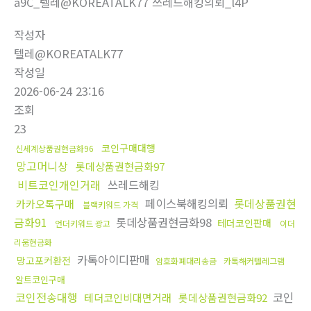
a9C_텔레@KOREATALK77 쓰레드해킹의뢰_l4P
작성자
텔레@KOREATALK77
작성일
2026-06-24 23:16
조회
23
코인구매대행
신세계상품권현금화96
망고머니상
롯데상품권현금화97
비트코인개인거래
쓰레드해킹
페이스북해킹의뢰
롯데상품권현
카카오톡구매
블랙키워드 가격
금화91
롯데상품권현금화98
테더코인판매
언더키워드 광고
이더
리움현금화
카톡아이디판매
망고포커환전
암호화폐대리송금
카톡해커텔레그램
알트코인구매
코인전송대행
코인
테더코인비대면거래
롯데상품권현금화92