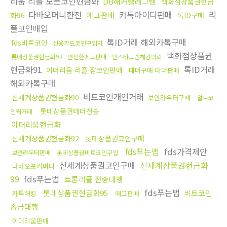
리움 리플 모든코인현금화
DB해커텔레그램
백화점상품권현금
다바오머니환전
카톡아이디판매
리
에그판매
화96
톡ID구매
플코인매입
톡ID거래 해외카톡구매
fds비트코인
신용카드코인구입처
백화점상품권
롯데상품권현금화93
안전한에그판매
인스타그램해킹의뢰
현금화91
톡ID거래
이더리움 리플 잡코인판매
테더구매 테더판매
해외카톡구매
비트코인개인거래
신세계상품권현금화90
보안라우터구매
알트코
롯데상품권테더전송
인퀵거래
이더리움현금화
신세계상품권현금화92
롯데상품권코인구매
fds푸는법
fds가격제안
보안라우터판매
롯데상품권비트코인구입
신세계상품권코인구매
신세계상품권현금화
다바오포커머니
99
fds푸는법
트론리플 전송대행
fds푸는법
롯데상품권현금화95
비트코인
카톡해킹
에그판매
송금대행
이더리움판매