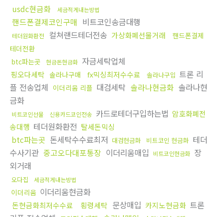
usdc현금화
세금적게내는방법
핸드폰결제코인구매
비트코인송금대행
컬쳐랜드테더전송
가상화폐선물거래
핸드폰결제
테더원화환전
테더전환
자금세탁업체
btc파는곳
현금돈현금화
트론 리
핑오다세탁
fx믹싱최저수수료
솔라나구매
솔라나구입
플 전송업체
대검세탁
솔라나현금화
솔라나현
이더리움 리플
금화
카드로테더구입하는법
암호화폐전
비트코인선물
신용카드코인전송
테더원화환전
송대행
탈세돈믹싱
btc파는곳
돈세탁수수료최저
테더
대검현금화
비트코인 현금화
수사기관
중고오다대포통장
이더리움매입
장
비트코인현금화
외거래
오다집
세금적게내는방법
이더리움현금화
이더리움
문상매입
트론
돈현금화최저수수료
횡령세탁
카지노현금화