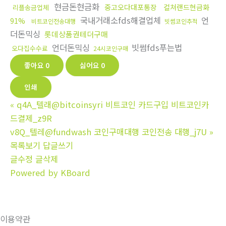
현금돈현금화
중고오다대포통장
컬쳐랜드현금화
리플송금업체
국내거래소fds해결업체
언
91%
비트코인전송대행
빗썸코인추적
더돈믹싱
롯데상품권테더구매
언더돈믹싱
빗썸fds푸는법
오다집수수료
24시코인구매
좋아요
0
싫어요
0
인쇄
«
q4A_텔래@bitcoinsyri 비트코인 카드구입 비트코인카
드결제_z9R
v8Q_텔레@fundwash 코인구매대행 코인전송 대행_j7U
»
목록보기
답글쓰기
글수정
글삭제
Powered by KBoard
이용약관