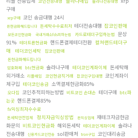
리플 전송업체
솔라나매입
xrp
코인전송대행
솔라나전송대행
구매
코인 송금대행 24시
xrp구매
테더전송대행
잡코인판매
돈세탁수수료최저
돈현금화해드립니다
문상
카드로테더구입하는법
모든코인현금화
국내거래소fds피하는법
91%
핸드폰결제테더전환
컬쳐랜드테더구
테더트론현금화
매
테더코인세탁
잡코인판매
돈현금화해드립니다
솔라나구매
돈세탁해
테더코인계좌이체
btc현금화
암호화폐
외거래소
코인계좌이
코인현금직거래
리플매입
잡코인구입대행
체구입
소액결제현금화85%
테더코인송금
코인추적피하는방법
테더구매
btc파
오다집
비트코인 손대손
핸드폰결제85%
는곳
fx믹싱최저수수료
정치자금믹싱방법
재테크자금현금
돈세탁안전업체
돈믹싱업체
화문의
비트코인현금화
해외돈세탁
솔라나
테더코인계좌이체
전송대행
sol판매처
코인대리송금
신용카드코인전송
tron구입