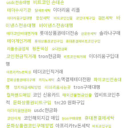
비트코인 손대손
usdc전송대행
이더리움 리플
테더수사기관
탈세돈세탁
바
검돈세탁
문상세탁
이더리움구입대행
비트코인선물
코인이체구입
이낸스전송대행
바이낸스전송대행
롯데상품권테더전송
솔라나구매
테더코인비대면거래
금은돈세탁
테더개인거래
롯데상품권코인구입
휴대폰결제비트코인구입
핑돈믹싱
리플송금업체
오다현금화
코인현금직거래
tron현금화
이더리움구입대
비트코인퀵거래
행
테더코인직거래
아프리카tv돈믹싱
소액결제테더전환
파이코인전송대
문화상품권테더구매
카지노세탁
tron구매대행
행
이더리움사는곳
정치자금세탁방법
코인 신용카드
업비트코인추
컬쳐랜드매입
해외선물현금인출
적
문화상품권비트구입
trc20 원화구입
usdc현금화
이더리움현금화
코인해외지갑 매입
휴대폰결제세탁
코인이체
tron구매대행
문화상품권코인구매방법
아프리카tv돈세탁
비트코인구입