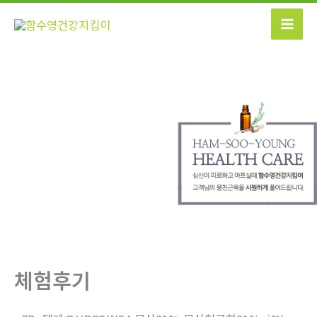
콘
텐
츠
로
건
너
뛰
기
체험후기