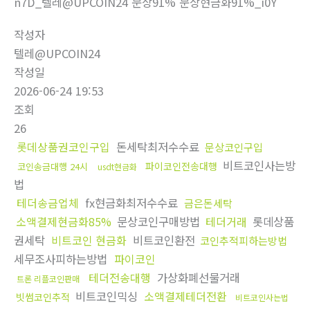
n7D_텔레@UPCOIN24 문상91% 문상현금화91%_i0Y
작성자
텔레@UPCOIN24
작성일
2026-06-24 19:53
조회
26
롯데상품권코인구입
돈세탁최저수수료
문상코인구입
비트코인사는방
파이코인전송대행
코인송금대행 24시
usdt현금화
법
테더송금업체
fx현금화최저수수료
금은돈세탁
소액결제현금화85%
문상코인구매방법
테더거래
롯데상품
권세탁
비트코인 현금화
비트코인환전
코인추적피하는방법
세무조사피하는방법
파이코인
테더전송대행
가상화폐선물거래
트론 리플코인판매
비트코인믹싱
소액결제테더전환
빗썸코인추적
비트코인사는법