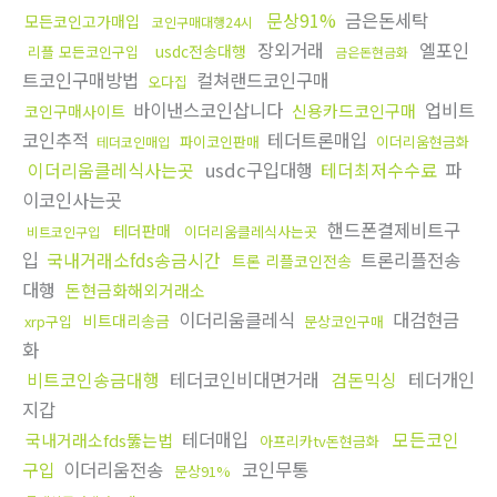
문상91%
금은돈세탁
모든코인고가매입
코인구매대행24시
장외거래
엘포인
usdc전송대행
리플 모든코인구입
금은돈현금화
트코인구매방법
컬쳐랜드코인구매
오다집
바이낸스코인삽니다
업비트
신용카드코인구매
코인구매사이트
코인추적
테더트론매입
파이코인판매
이더리움현금화
테더코인매입
이더리움클레식사는곳
usdc구입대행
테더최저수수료
파
이코인사는곳
핸드폰결제비트구
테더판매
이더리움클레식사는곳
비트코인구입
입
국내거래소fds송금시간
트론리플전송
트론 리플코인전송
대행
돈현금화해외거래소
이더리움클레식
대검현금
비트대리송금
xrp구입
문상코인구매
화
비트코인송금대행
테더코인비대면거래
검돈믹싱
테더개인
지갑
테더매입
모든코인
국내거래소fds뚫는법
아프리카tv돈현금화
구입
이더리움전송
코인무통
문상91%