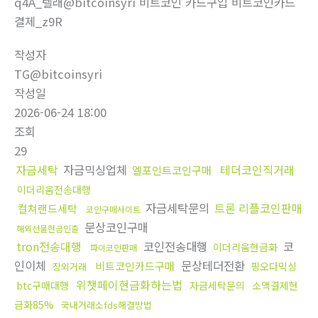
q4A_텔래@bitcoinsyri 비트코인 카드구입 비트코인카드
결제_z9R
작성자
TG@bitcoinsyri
작성일
2026-06-24 18:00
조회
29
자금세탁
자금믹싱업체
테더코인직거래
엘포인트코인구매
이더리움전송대행
자금세탁문의
트론 리플코인판매
컬쳐랜드세탁
코인구매사이트
문상코인구매
해외선물현금인출
tron전송대행
코인전송대행
코
이더리움현금화
파이코인판매
인이체
문상테더전환
비트코인카드구매
핑오다믹싱
장외거래
위챗페이현금화하는법
btc구매대행
자금세탁문의
소액결제현
금화85%
국내거래소fds해결방법