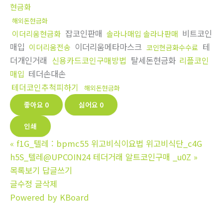
현금화
해외돈현금화
잡코인판매
비트코인
이더리움현금화
솔라나매입 솔라나판매
매입
이더리움메타마스크
테
이더리움전송
코인현금화수수료
더개인거래
신용카드코인구매방법
탈세돈현금화
리플코인
매입
테더손대손
테더코인추척피하기
해외돈현금화
좋아요
0
싫어요
0
인쇄
«
f1G_텔레 : bpmc55 위고비식이요법 위고비식단_c4G
h5S_텔레@UPCOIN24 테더거래 알트코인구매 _u0Z
»
목록보기
답글쓰기
글수정
글삭제
Powered by KBoard