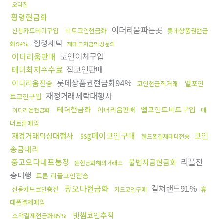
오다집
횡령현금화
이더리움파는곳
신용카드테더구입
비트코인현금화
롯데상품권현금
횡령세탁
화94%
재테크자금믹싱문의
이더리움판매
코인이체구입
테더최저수수료
잡코인판매
롯데상품권현금화94%
이더리움전송
엘포인
코인현금직거래
재정거래세탁대행사
트코인구입
테더현금화
엘포인트비트구입
이더리움판매
테
이더리움현금화
더트론매입
ssg페이코인구매
코인
재정거래믹싱대행사
핸드폰결제테더전송
송금대리
중고오다대포통장
리플전
불법자금현금화
돈현금화해외거래소
송대행
트론 리플코인전송
핑오다현금화
컬쳐랜드91%
신용카드코인충전
휴
카드코인구매
대폰결제매입
빗썸코인추적
소액결제현금화85%