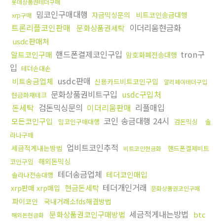
롯데상품권테더구매
밈코인구매대행
자금믹싱문의
비트코인송금대행
xrp구매
트론리플코인판매
이더리움현금화
문화상품권세탁
usdc판매처
핸드폰결제코인구입
tron구
알트코인구매
암호화폐전송대행
입
테더손대손
usdc판매
비트송금업체
신용카드비트코인구입
알리페이테더구입
문화상품권비트구입
usdc구입처
현금화재테크
돈세탁
검돈믹싱문의
이더리움판매
리플매입
코인 송금대행 24시
모든코인구입
밈코인구매대행
검돈믹싱
솔
라나구매
업비트코인추적
세금적게내는방법
핸드폰결제비트
비트코인현금화
해외돈믹싱
코인구입
테더송금업체
테더코인매입
솔라나전송대행
테더개인거래
현금돈세탁
xrp판매 xrp매입
문화상품권코인구매
파이코인
국내거래소fds해결방법
세금적게내는방법
문화상품권코인구매방법
btc
해외돈현금화