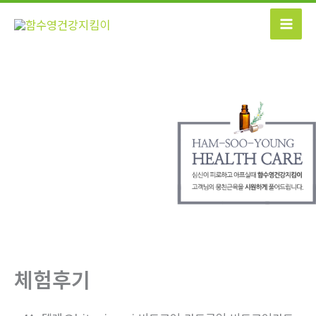
콘
텐
츠
로
건
너
뛰
기
체험후기