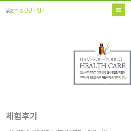
콘
텐
츠
로
건
너
뛰
기
체험후기