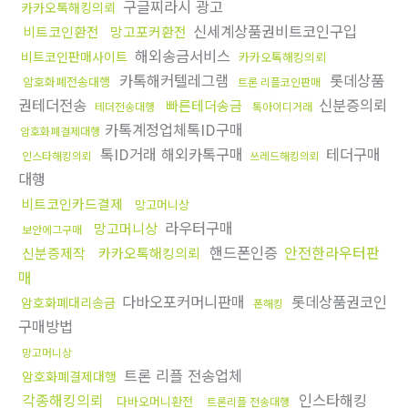
구글찌라시 광고
카카오톡해킹의뢰
신세계상품권비트코인구입
비트코인환전
망고포커환전
해외송금서비스
비트코인판매사이트
카카오톡해킹의뢰
카톡해커텔레그램
롯데상품
암호화폐전송대행
트론 리플코인판매
권테더전송
신분증의뢰
빠른테더송금
테더전송대행
톡아이디거래
카톡계정업체톡ID구매
암호화폐결제대행
톡ID거래 해외카톡구매
테더구매
인스타해킹의뢰
쓰레드해킹의뢰
대행
비트코인카드결제
망고머니상
라우터구매
망고머니상
보안에그구매
핸드폰인증
안전한라우터판
신분증제작
카카오톡해킹의뢰
매
다바오포커머니판매
롯데상품권코인
암호화폐대리송금
폰해킹
구매방법
망고머니상
트론 리플 전송업체
암호화폐결제대행
각종해킹의뢰
인스타해킹
다바오머니환전
트론리플 전송대행