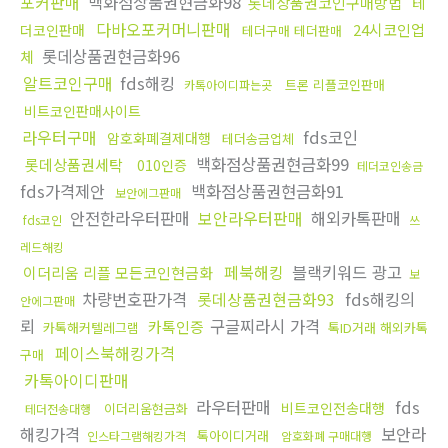
포커판매
백화점상품권현금화98
롯데상품권코인구매방법
테
다바오포커머니판매
24시코인업
더코인판매
테더구매 테더판매
롯데상품권현금화96
체
알트코인구매
fds해킹
트론 리플코인판매
카톡아이디파는곳
비트코인판매사이트
라우터구매
fds코인
암호화폐결제대행
테더송금업체
백화점상품권현금화99
롯데상품권세탁
010인증
테더코인송금
fds가격제안
백화점상품권현금화91
보안에그판매
안전한라우터판매
보안라우터판매
해외카톡판매
fds코인
쓰
레드해킹
페북해킹
블랙키워드 광고
이더리움 리플 모든코인현금화
보
차량번호판가격
롯데상품권현금화93
fds해킹의
안에그판매
뢰
구글찌라시 가격
카톡인증
카톡해커텔레그램
톡ID거래 해외카톡
페이스북해킹가격
구매
카톡아이디판매
라우터판매
fds
비트코인전송대행
이더리움현금화
테더전송대행
해킹가격
보안라
톡아이디거래
인스타그램해킹가격
암호화폐 구매대행