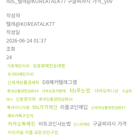
n0S_텔레@KOREATALK77 구글찌라시 가격_y0V
작성자
텔레@KOREATALK77
작성일
2026-06-24 01:37
조회
24
암호화폐전송대행
각종해킹의뢰
트위터해킹의뢰
DB해커텔레그램
신세계상품권세탁
fds푸는법
다바오머니상
롯데상품권현금화94
다바오포커판매
구글찌
신분증의뢰
롯데상품권현금화93
라시
fds가격제안
리플코인매입
톡아이디거래
신세계상품권현금화97
해외카톡구입처
카카오톡해킹
비트코인사는법
구글찌라시 가격
인스타해킹
이더리움 리플 모든코인구입