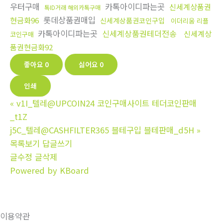
우터구매
카톡아이디파는곳
신세계상품권
톡ID거래 해외카톡구매
롯데상품권매입
현금화96
신세계상품권코인구입
이더리움 리플
카톡아이디파는곳
신세계상품권테더전송
신세계상
코인구매
품권현금화92
좋아요
0
싫어요
0
인쇄
«
v1I_텔레@UPCOIN24 코인구매사이트 테더코인판매
_t1Z
j5C_텔레@CASHFILTER365 블테구입 블테판매_d5H
»
목록보기
답글쓰기
글수정
글삭제
Powered by KBoard
이용약관