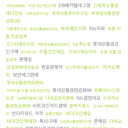
DB해커텔레그램
신세계상품권
비트코인개인거래
카카오톡해킹
테더전송
롯데상품권비트구입
백화점상품권현
다바오포커구입
금화100
페북해킹의뢰
fds의뢰
트론 리
각종해킹의뢰
롯데상품권테더전송
플 전송업체
롯데상품권코
인스타해킹의뢰
fds푸는법
백화점상품권현금화92
인구매
리플코인매입
쓰레드해킹의뢰
트론 리플 전
망고머니상
폰해킹
송업체
번호판제작
카카오해
암호화폐대리송금
인스타게시물내리기
킹
보안에그판매
롯데상품권현금화98
롯데상품권현금화96
카톡아이디파
이더리움 리플 모든코인구입
는곳
fds걸렸어요
다바오포커판매
신세계상
DB해커텔레그램
비트코인카드결제
품권현금화99
블랙키워드
인스타그램해킹의
언더키워드 가격
테더코인매입
유튜브해킹
뢰
테더코인판매함
톡ID구매
폰해킹
다바오
신세계상품권테더구매