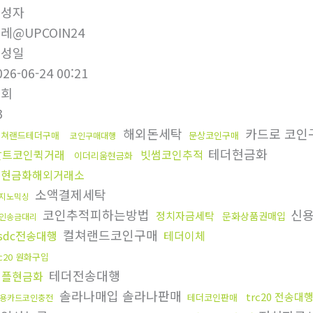
작성자
레@UPCOIN24
작성일
026-06-24 00:21
조회
3
해외돈세탁
카드로 코인
컬쳐랜드테더구매
문상코인구매
코인구매대행
테더현금화
알트코인퀵거래
빗썸코인추적
이더리움현금화
돈현금화해외거래소
소액결제세탁
지노믹싱
코인추적피하는방법
신용
정치자금세탁
문화상품권매입
인송금대리
컬쳐랜드코인구매
sdc전송대행
테더이체
rc20 원화구입
테더전송대행
리플현금화
솔라나매입 솔라나판매
trc20 전송대
테더코인판매
용카드코인충전