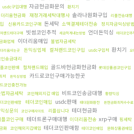
매
자금현금화문의
usdc구입대행
환치기
솔라나원화구입
재정거래세탁대행사
이더리움현금화
리플전송대행
돈세탁
입
소액결제테더전송
신용카드코인구매
정치자금믹싱방
빗썸코인추적
언더돈믹싱
쳐랜드테더구매
세금적게내는방법
테더코인추
이더리움매입
불법자금세탁
금화업체
환치기
돈믹싱업체
컬쳐랜드코인구입
usdc구입처
더리움사는곳
오
코인송금대리
골드바현금화현금화
컬쳐랜드매입
플코인판매
롯데상품권코인구입
카드로코인구매가능한곳
최저
돈믹싱방법
드코인충전가능
비트코인송금대행
불법자금세탁
코인해외지갑 매입
횡령믹싱
usdc판매
테더코인매입
더코인판매함
태더원화환전
돈현금화최저수수료
테더현금화
돈믹싱문의
리플삽니다
코인구매사이트
테더트론구매대행
xrp구매
리플코인구매
이더리움전송
핑세탁
테더코인판매함
금화
코인해외지갑매입
테더코인매입
문화상품권매입