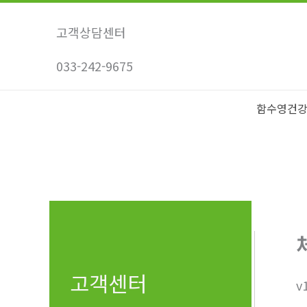
콘
텐
고객상담센터
츠
033-242-9675
로
건
너
함수영건
뛰
기
고객센터
v