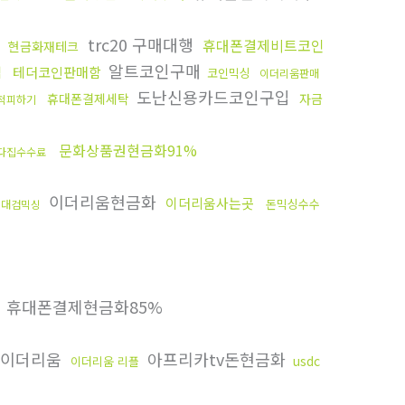
trc20 구매대행
휴대폰결제비트코인
현금화재테크
알트코인구매
법
테더코인판매함
코인믹싱
이더리움판매
도난신용카드코인구입
휴대폰결제세탁
자금
척피하기
문화상품권현금화91%
다집수수료
이더리움현금화
이더리움사는곳
돈믹싱수수
대검믹싱
휴대폰결제현금화85%
이더리움
아프리카tv돈현금화
usdc
이더리움 리플