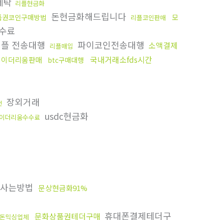
세탁
리플현금화
돈현금화해드립니다
품권코인구매방법
모
리플코인판매
수료
플 전송대행
파이코인전송대행
소액결제
리플매입
국내거래소fds시간
이더리움판매
btc구매대행
장외거래
전
usdc현금화
이더리움수수료
사는방법
문상현금화91%
휴대폰결제테더구
문화상품권테더구매
돈믹싱업체