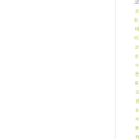
코
든
비
코
돈
이
휴
코
정
자
롯