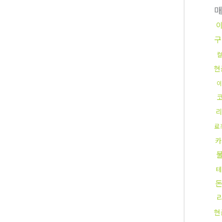
구
컬
현
이
리
료
카
테
현