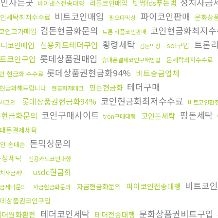
코인사는곳
정치자금
빗썸fds푸는법
리플코인매입
바이낸스전송대행
비트코인매입
파이코인판매
인세탁최저수수료
문화상
핑오다믹싱
검돈현금화문의
코인현금화최저수
코인고가매입
트론 리플코인판매
횡령세탁
트론리
신용카드테더구입
테더코인매입
sol구입
검돈믹싱
롯데상품권매입
트코인구입
돈세탁최저수수료
휴대폰결제코인구매방법
롯데상품권현금화94%
비트송금업체
인 현금화 수수료
테더구매
핑돈현금화
현금화해드립니다
현금화재테크
코인현금화최저수수료
롯데상품권현금화94%
체코인
비트코인환
코인구매사이트
핑돈세탁
돈현금화문의
코인돈세탁
tron구매대행
대폰결제세탁
돈믹싱문의
인 손대손
문상세탁
신용카드코인대행
usdc현금화
치자금세탁
비트코인
파이코인전송대행
자금현금화문의
금세탁문의
자금현금화문의
데상품권코인구입
테더코인세탁
문화상품권비트구입
테더원화환전
테더전송대행