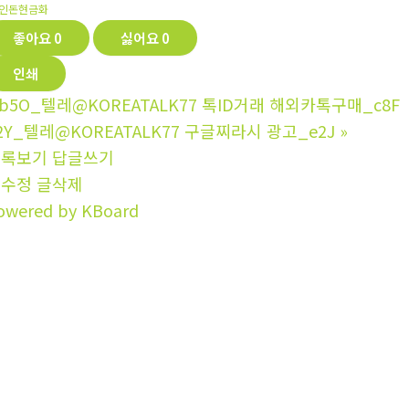
인돈현금화
좋아요
0
싫어요
0
인쇄
b5O_텔레@KOREATALK77 톡ID거래 해외카톡구매_c8F
2Y_텔레@KOREATALK77 구글찌라시 광고_e2J
»
목록보기
답글쓰기
글수정
글삭제
owered by KBoard