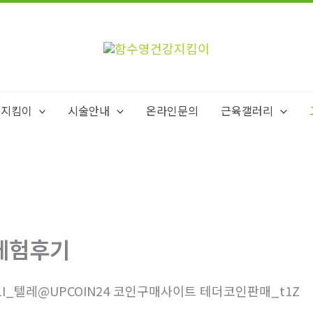
강지킴이
시술안내
온라인문의
근육갤러리
체험후기
1I_텔레@UPCOIN24 코인구매사이트 테더코인판매_t1Z