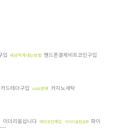
구입
핸드폰결제비트코인구입
세금적게내는방법
카드테더구입
카지노세탁
usdc판매
이더리움삽니다
파이
행
테더코인매입
이더리움현금화