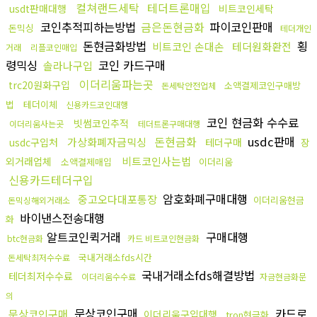
컬쳐랜드세탁
테더트론매입
usdt판매대행
비트코인세탁
코인추적피하는방법
금은돈현금화
파이코인판매
돈믹싱
테더개인
돈현금화방법
횡
비트코인 손대손
테더원화환전
거래
리플코인매입
령믹싱
코인 카드구매
솔라나구입
이더리움파는곳
trc20원화구입
소액결제코인구매방
돈세탁안전업체
법
테더이체
신용카드코인대행
코인 현금화 수수료
빗썸코인추적
이더리움사는곳
테더트론구매대행
돈현금화
usdc판매
가상화폐자금믹싱
usdc구입처
테더구매
장
비트코인사는법
외거래업체
소액결제매입
이더리움
신용카드테더구입
암호화폐구매대행
중고오다대포통장
이더리움현금
돈믹싱해외거래소
바이낸스전송대행
화
알트코인퀵거래
구매대행
btc현금화
카드 비트코인현금화
국내거래소fds시간
돈세탁최저수수료
국내거래소fds해결방법
테더최저수수료
이더리움수수료
자금현금화문
의
문상코인구매
카드로
문상코인구매
이더리움구입대행
tron현금화