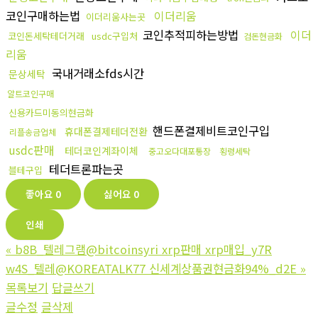
코인구매하는법
이더리움
이더리움사는곳
코인추적피하는방법
이더
코인돈세탁테더거래
usdc구입처
검돈현금화
리움
국내거래소fds시간
문상세탁
알트코인구매
신용카드미동의현금화
핸드폰결제비트코인구입
휴대폰결제테더전환
리플송금업체
usdc판매
테더코인계좌이체
중고오다대포통장
횡령세탁
테더트론파는곳
블테구입
좋아요
0
싫어요
0
인쇄
«
b8B_텔레그램@bitcoinsyri xrp판매 xrp매입_y7R
w4S_텔레@KOREATALK77 신세계상품권현금화94%_d2E
»
목록보기
답글쓰기
글수정
글삭제