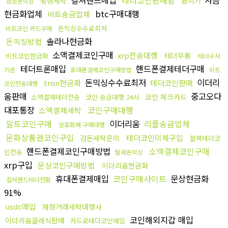
컬쳐랜드매입
테더코인판매함
자금
횡령세탁
환치기
금은돈믹싱
현금화업체
btc구매대행
비트송금업체
돈믹싱수수료최저
비트코인 카드구매
솔라나현금화
돈믹싱방법
소액결제코인구매
xrp전송대행
테더무통
비트코인현금화
테더수사
테더트론매입
핸드폰결제테더구매
기관
휴대폰결제코인구매방법
비트
돈믹싱수수료최저
이더리
tron현금화
테더코인판매
코인전송대행
움판매
중고오다
코인 체크카드
소액결제테더전송
코인 송금대행 24시
대포통장
코인구매대행
소액결제세탁
알트코인구매
이더리움
리플송금업체
암호화폐 구매대행
문화상품권코인구입
테더코인이체구입
검돈세탁문의
블랙테더코
핸드폰결제코인구매방법
소액결제코인구매
인전송
탈세돈믹싱
xrp구입
문상코인구매방법
이더리움현금화
휴대폰결제매입
코인구매사이트
문상현금화
컬쳐랜드테더전환
91%
usdc매입
재정거래세탁대행사
코인해외지갑 매입
이더리움클레식판매
카드로테더코인매입