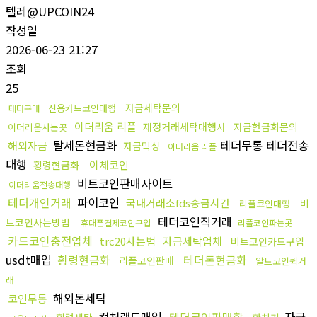
텔레@UPCOIN24
작성일
2026-06-23 21:27
조회
25
자금세탁문의
신용카드코인대행
테더구매
이더리움 리플
재정거래세탁대행사
자금현금화문의
이더리움사는곳
탈세돈현금화
테더무통 테더전송
해외자금
자금믹싱
이더리움 리플
대행
이체코인
횡령현금화
비트코인판매사이트
이더리움전송대행
테더개인거래
파이코인
국내거래소fds송금시간
비
리플코인대행
테더코인직거래
트코인사는방법
휴대폰결제코인구입
리플코인파는곳
카드코인충전업체
trc20사는법
자금세탁업체
비트코인카드구입
usdt매입
횡령현금화
테더돈현금화
리플코인판매
알트코인퀵거
래
해외돈세탁
코인무통