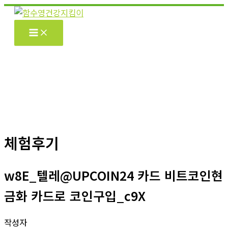
콘
텐
츠
로
건
너
뛰
기
체험후기
w8E_텔레@UPCOIN24 카드 비트코인현
금화 카드로 코인구입_c9X
작성자