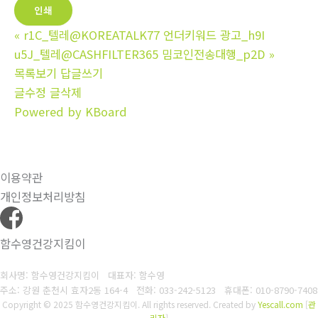
인쇄
«
r1C_텔레@KOREATALK77 언더키워드 광고_h9I
u5J_텔레@CASHFILTER365 밈코인전송대행_p2D
»
목록보기
답글쓰기
글수정
글삭제
Powered by KBoard
이용약관
개인정보처리방침
함수영건강지킴이
회사명: 함수영건강지킴이 대표자: 함수영
주소: 강원 춘천시 효자2동 164-4
전화: 033-242-5123
휴대폰: 010-8790-7408
Copyright © 2025 함수영건강지킴이. All rights reserved.
Created by
Yescall.com
[
관
리자
]