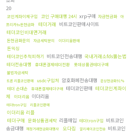
조회
20
xrp구매
코인 구매대행 24시
코인계좌이체구입
자금현금화
아
테더거래
비트코인판매사이트
프리카tv돈현금화
테더코인비대면거래
돈현금화문의
자금세탁문의
이더리움판매
돈믹싱
비트코인전송대행
국내거래소fds뚫는법
테더코인추척피하기
테더전송대행
휴대폰결제테더전환
롯데상품권테더구매
불법자금세탁
암호화폐전송대행
usdc구입처
트론 리플코인판매
문상현금화91%
테더코인판매
테더코인계좌이
테더 손대손
휴대폰결제테더구매
체
이더리움
이더리움
테더tron구입
리플코인판매
이더리움 리플
테더구매
리플매입
비트코인
문화상품권세탁
테더tron구입
송금대행
오다집
비트코인
재정거래현금화대행사
알리페이코인전송