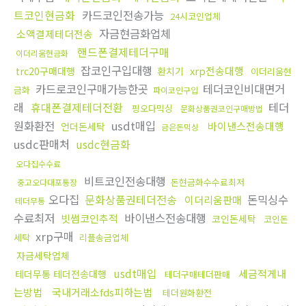
트코인현금화
카드코인전송가능
24시코인업체
자금현금화업체
소액결제테더전송
핸드폰결제테더구매
이더리움현금화
잡코인구입대행
xrp전송대행
trc20구매대행
환치기
이더리움현
카드로코인구매가능한곳
테더코인비대면거
금화
파이코인구입
래
휴대폰결제테더전환
테더
핑오다믹싱
문화상품권코인구매방법
원화환전
usdt매입
바이낸스전송대행
언더돈세탁
금은돈믹싱
usdc판매처
usdc현금화
오다집수수료
비트코인전송대행
돈현금화수수료최저
중고오다대포통장
오다집
문화상품권테더전송
돈믹싱수
이더리움판매
테더무통
수료최저
바이낸스전송대행
빗썸코인추적
코인돈세탁
코인돈
xrp구매
세탁
리플송금업체
자금세탁업체
usdt매입
세금적게내
테더무통 테더전송대행
테더구매테더판매
는방법
국내거래소fds피하는법
테더원화환전