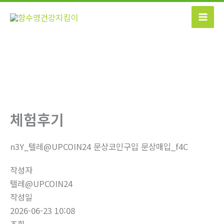
콘
텐
츠
로
건
너
뛰
기
체험후기
n3Y_텔레@UPCOIN24 문상코인구입 문상매입_f4C
작성자
텔레@UPCOIN24
작성일
2026-06-23 10:08