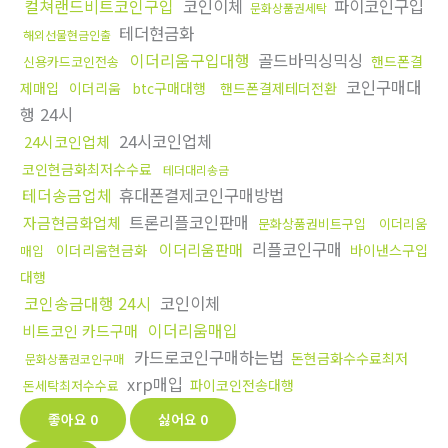
컬쳐랜드비트코인구입
코인이체
파이코인구입
문화상품권세탁
테더현금화
해외선물현금인출
이더리움구입대행
골드바믹싱믹싱
핸드폰결
신용카드코인전송
코인구매대
제매입
이더리움
btc구매대행
핸드폰결제테더전환
행 24시
24시코인업체
24시코인업체
코인현금화최저수수료
테더대리송금
테더송금업체
휴대폰결제코인구매방법
트론리플코인판매
자금현금화업체
문화상품권비트구입
이더리움
리플코인구매
이더리움판매
이더리움현금화
바이낸스구입
매입
대행
코인송금대행 24시
코인이체
이더리움매입
비트코인 카드구매
카드로코인구매하는법
돈현금화수수료최저
문화상품권코인구매
xrp매입
파이코인전송대행
돈세탁최저수수료
좋아요
0
싫어요
0