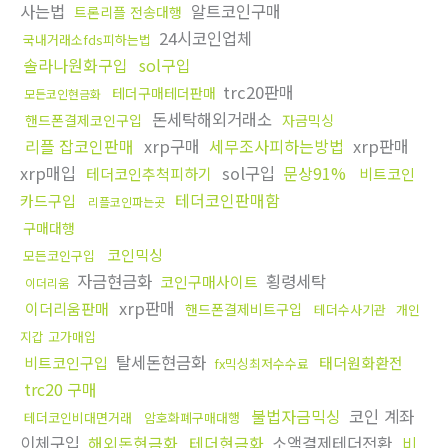
사는법
알트코인구매
트론리플 전송대행
24시코인업체
국내거래소fds피하는법
솔라나원화구입
sol구입
trc20판매
테더구매테더판매
모든코인현금화
돈세탁해외거래소
핸드폰결제코인구입
자금믹싱
리플 잡코인판매
xrp구매
세무조사피하는방법
xrp판매
xrp매입
sol구입
문상91%
테더코인추척피하기
비트코인
테더코인판매함
카드구입
리플코인파는곳
구매대행
코인믹싱
모든코인구입
자금현금화
횡령세탁
코인구매사이트
이더리움
xrp판매
이더리움판매
핸드폰결제비트구입
테더수사기관
개인
지갑 고가매입
탈세돈현금화
비트코인구입
태더원화환전
fx믹싱최저수수료
trc20 구매
불법자금믹싱
코인 계좌
테더코인비대면거래
암호화폐구매대행
이체구입
해외돈현금화
테더현금화
소액결제테더전환
비