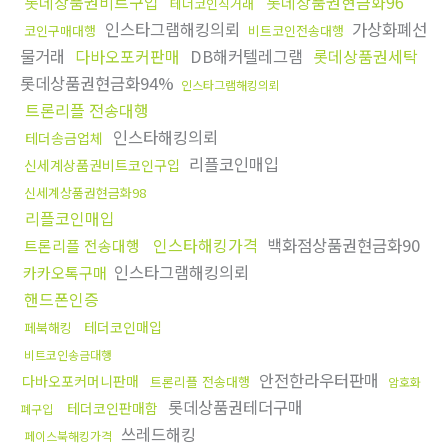
롯데상품권비트구입
롯데상품권현금화96
테더코인직거래
인스타그램해킹의뢰
가상화폐선
코인구매대행
비트코인전송대행
물거래
다바오포커판매
DB해커텔레그램
롯데상품권세탁
롯데상품권현금화94%
인스타그램해킹의뢰
트론리플 전송대행
인스타해킹의뢰
테더송금업체
리플코인매입
신세계상품권비트코인구입
신세계상품권현금화98
리플코인매입
인스타해킹가격
백화점상품권현금화90
트론리플 전송대행
인스타그램해킹의뢰
카카오톡구매
핸드폰인증
테더코인매입
페북해킹
비트코인송금대행
안전한라우터판매
다바오포커머니판매
트론리플 전송대행
암호화
롯데상품권테더구매
테더코인판매함
폐구입
쓰레드해킹
페이스북해킹가격