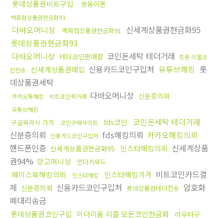
롯데상품권비트구입
쌍둥이폰
백화점상품권현금화93
다바오머니상
신세계상품권현금화95
백화점상품권현금화91
롯데상품권현금화93
다바오머니상
코인돈세탁 테더거래
테더코인판매함
트론 리플코
신용카드코인구입처
유튜브해킹
롯
신세계상품권매입
인전송
데상품권세탁
다바오머니상
신분증의뢰
카카오톡해킹
비트코인퀵거래
유튜브해킹
코인돈세탁 테더거래
fds코인
구글찌라시 가격
코인구매사이트
신분증의뢰
fds해킹의뢰
카카오해킹의뢰
신용카드코인구입처
핸드폰인증
신세계상품
인스타해킹의뢰
신세계상품권현금화95
권94%
망고머니상
언더키워드
비트코인카드결
페이스북해킹의뢰
인스타해킹가격
인스타해킹
제
신용카드코인구입처
암호화
신분증의뢰
롯데상품권테더전송
폐대리송금
롯데상품권코인구입
이더리움 리플 모든코인현금화
라우터구