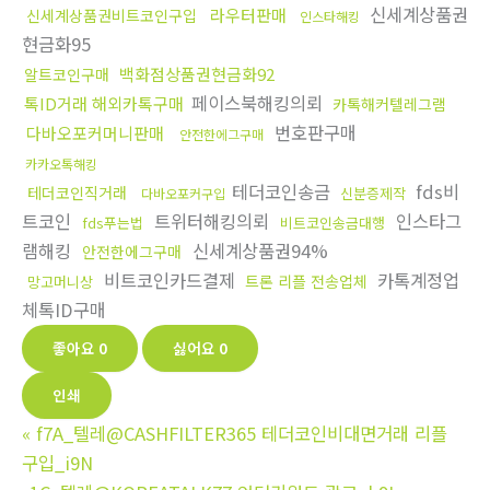
신세계상품권
라우터판매
신세계상품권비트코인구입
인스타해킹
현금화95
백화점상품권현금화92
알트코인구매
페이스북해킹의뢰
톡ID거래 해외카톡구매
카톡해커텔레그램
번호판구매
다바오포커머니판매
안전한에그구매
카카오톡해킹
테더코인송금
fds비
테더코인직거래
신분증제작
다바오포커구입
트코인
트위터해킹의뢰
인스타그
fds푸는법
비트코인송금대행
램해킹
신세계상품권94%
안전한에그구매
비트코인카드결제
카톡계정업
트론 리플 전송업체
망고머니상
체톡ID구매
좋아요
0
싫어요
0
인쇄
«
f7A_텔레@CASHFILTER365 테더코인비대면거래 리플
구입_i9N