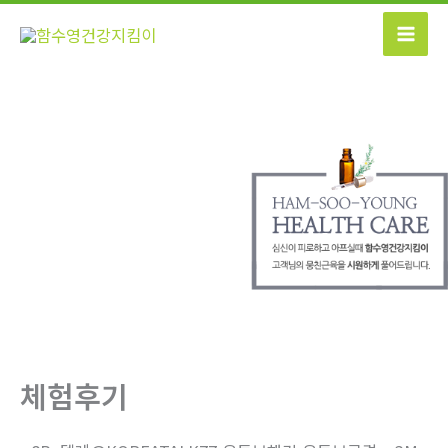
콘
텐
츠
로
건
너
뛰
기
체험후기