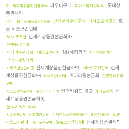
라우터구매
롯데상
매
페이스북해킹의뢰
백화점상품권현금화98
품권세탁
트
안전한라우터구매
다바오포커구입
이더리움 리플 모든코인현금화
론 리플코인판매
신세계상품권현금화97
fds비트코인
안전한에그구매
fds해킹가격
이더리움현금화
테더코인판매
언더키워드 가격
쓰레드해킹의뢰
신세계상품권현금화91
신세
다바오포커판매
비트코인송금대행
계상품권현금화99
이더리움현금화
안전한라우터
테더코인판매함
구매
언더키워드 광고
신
카카오해킹
비트코인카드결제
구글찌라시 가격
세계상품권현금화91
블랙키워드 의뢰
트론
각종해킹의뢰
신세계상품권현금화94
리플송금업체
코인구매대행
신세계상품권세탁
알트코인퀵거래
리플코인판매
카카오톡구매