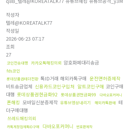
q8B_텔레@KOREATALK77 유튜브해킹 유튜브공격_y3M
작성자
텔레@KOREATALK77
작성일
2026-06-23 07:17
조회
27
암호화폐대리송금
카카오톡해킹의뢰
코인전송대행
fds코인
톡ID거래 해외카톡구매
운전면허증제작
롯데상품권테더전환
비트송금업체
신용카드코인구입처
알트코인구매
코인구매
대행
롯데상품권현금화92
롯데상품권현금화99
다바오포커머니
폰해킹
모바일신분증제작
테
유튜브영상내리기
해외카톡판매
더구매대행
쓰레드해킹의뢰
다바오포커머니
카톡계정업체톡ID구매
번호판제작