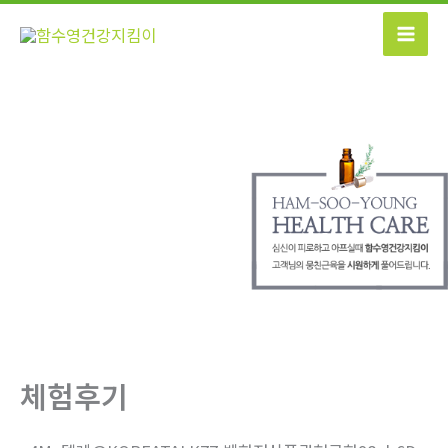
콘
텐
츠
로
건
너
뛰
기
체험후기