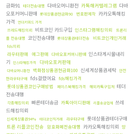
금화91
다바오머니환전
카톡해커텔레그램
다바
테더전송대행
오포커머니판매
카카오톡해킹
번호판제작
롯데상품권현금화90
가격
언더키워드 가격
비트코인 카드구입
인스타그램해킹의뢰
쓰레드해킹의뢰
트론리
코인전송대행
비트코인개인거래
플 전송대행
롯데상품권테더전송
fds의뢰
인스타게시물내리
라우터판매
에그판매
다바오포커머니판매
기
다바오포커판매
인스타해킹가격
신세계상품권세탁
백화점상품권현금화100
안전
다바오머니환전
fds걸렸어요
fds해킹가격
한라우터구매
테더
롯데상품권코인구매방법
페이스북해킹가격
해외카톡구입처
전송대행
빠른테더송금
쓰레
카톡아이디판매
각종해킹의뢰
리플송금업체
드해킹의뢰
롯데상품권테더구매
신세계상품권94%
라우터구매
테더코인직거래
트론 리플코인전송
카카오톡해킹의뢰
암호화폐전송대행
망