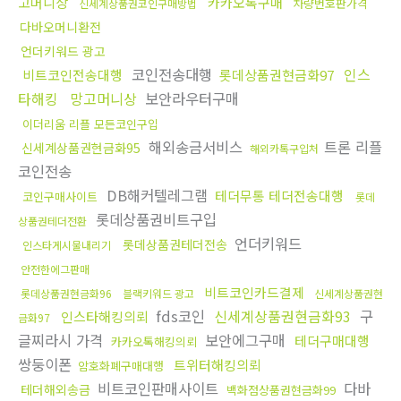
고머니상
카카오톡구매
차량번호판가격
신세계상품권코인구매방법
다바오머니환전
언더키워드 광고
코인전송대행
인스
비트코인전송대행
롯데상품권현금화97
타해킹
망고머니상
보안라우터구매
이더리움 리플 모든코인구입
해외송금서비스
트론 리플
신세계상품권현금화95
해외카톡구입처
코인전송
DB해커텔레그램
테더무통 테더전송대행
코인구매사이트
롯데
롯데상품권비트구입
상품권테더전환
언더키워드
롯데상품권테더전송
인스타게시물내리기
안전한에그판매
비트코인카드결제
롯데상품권현금화96
블랙키워드 광고
신세계상품권현
fds코인
신세계상품권현금화93
구
인스타해킹의뢰
금화97
글찌라시 가격
보안에그구매
테더구매대행
카카오톡해킹의뢰
쌍둥이폰
트위터해킹의뢰
암호화폐구매대행
비트코인판매사이트
다바
테더해외송금
백화점상품권현금화99