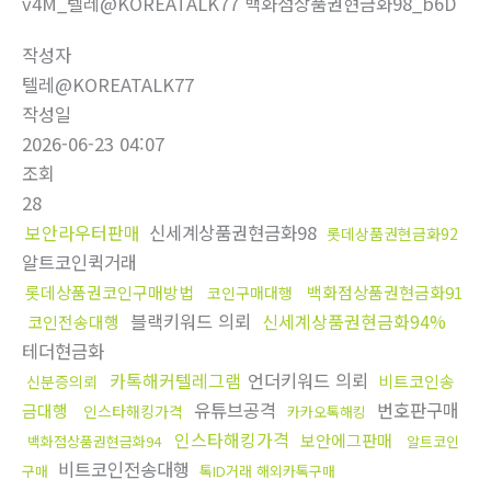
v4M_텔레@KOREATALK77 백화점상품권현금화98_b6D
작성자
텔레@KOREATALK77
작성일
2026-06-23 04:07
조회
28
보안라우터판매
신세계상품권현금화98
롯데상품권현금화92
알트코인퀵거래
롯데상품권코인구매방법
백화점상품권현금화91
코인구매대행
블랙키워드 의뢰
신세계상품권현금화94%
코인전송대행
테더현금화
카톡해커텔레그램
언더키워드 의뢰
비트코인송
신분증의뢰
유튜브공격
번호판구매
금대행
인스타해킹가격
카카오톡해킹
인스타해킹가격
보안에그판매
백화점상품권현금화94
알트코인
비트코인전송대행
구매
톡ID거래 해외카톡구매