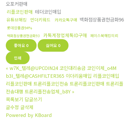
오포커판매
리플코인판매
테더코인매입
백화점상품권현금화96
유튜브해킹
언더키워드
카카오톡구매
롯데상품권94%
카톡계정업체톡ID구매
페이스북해킹의뢰
백화점상품권현금화93
좋아요
0
싫어요
0
인쇄
«
w7K_텔레@UPCOIN24 코인대리송금 코인이체_o4M
b3I_텔레@CASHFILTER365 이더리움매입 리플코인매입
리플코인판매 트론리플코인전송 트론리플코인판매 트론리플
전송대행 트론리플전송업체_b8Y
»
목록보기
답글쓰기
글수정
글삭제
Powered by KBoard