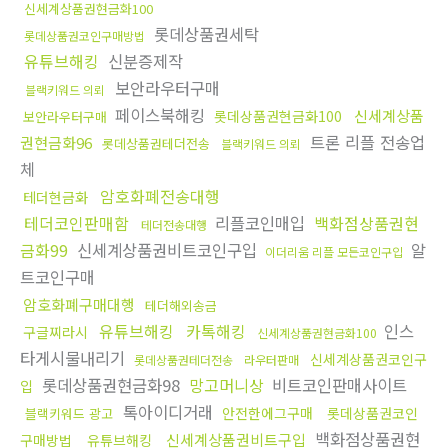
신세계상품권현금화100
롯데상품권세탁
롯데상품권코인구매방법
유튜브해킹
신분증제작
보안라우터구매
블랙키워드 의뢰
페이스북해킹
신세계상품
롯데상품권현금화100
보안라우터구매
트론 리플 전송업
권현금화96
롯데상품권테더전송
블랙키워드 의뢰
체
암호화폐전송대행
테더현금화
테더코인판매함
리플코인매입
백화점상품권현
테더전송대행
금화99
신세계상품권비트코인구입
알
이더리움 리플 모든코인구입
트코인구매
암호화폐구매대행
테더해외송금
유튜브해킹
카톡해킹
인스
구글찌라시
신세계상품권현금화100
타게시물내리기
신세계상품권코인구
롯데상품권테더전송
라우터판매
롯데상품권현금화98
망고머니상
비트코인판매사이트
입
톡아이디거래
안전한에그구매
롯데상품권코인
블랙키워드 광고
백화점상품권현
신세계상품권비트구입
구매방법
유튜브해킹