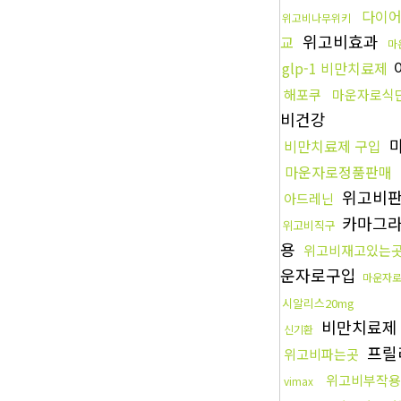
다이
위고비나무위키
위고비효과
교
마
glp-1 비만치료제
해포쿠
마운자로식
비건강
비만치료제 구입
마운자로정품판매
위고비판
아드레닌
카마그
위고비직구
용
위고비재고있는
운자로구입
마운자
시알리스20mg
비만치료제
신기환
프릴
위고비파는곳
위고비부작용
vimax