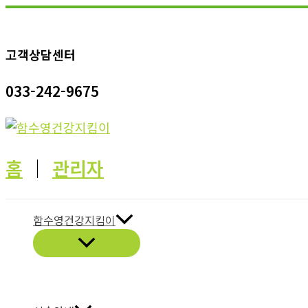
콘
텐
고객상담센터
츠
로
033-242-9675
건
너
뛰
기
홈
│
관리자
함수영건강지킴이