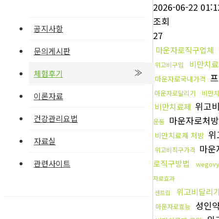
2026-06-22 01:1
조회
공지사항
27
마운자로직구업체
문의게시판
비만치료
위고비구입
체험후기
프
마운자로국내가격
마운자로달리기
비만치
이론자료
위고
비만치료제
건강관리요법
마운자로처방
운동
위
비만치료제 처방
자료실
마운
위고비직구가격
로직구방법
관련사이트
wegov
자로효과
위고비달리
센트립
성인
마운자로효능