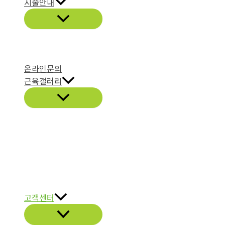
시술안내
온라인문의
근육갤러리
고객센터