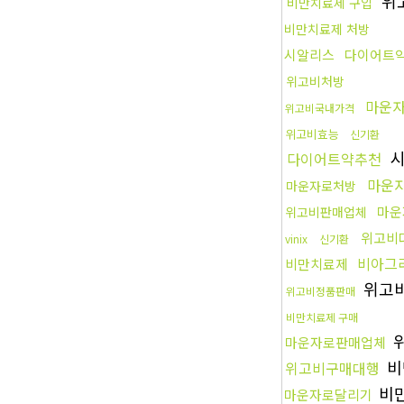
위
비만치료제 구입
비만치료제 처방
시알리스
다이어트
위고비처방
마운
위고비국내가격
위고비효능
신기환
시
다이어트약추천
마운
마운자로처방
마운
위고비판매업체
위고비
vinix
신기환
비아그
비만치료제
위고
위고비정품판매
비만치료제 구매
마운자로판매업체
비
위고비구매대행
비
마운자로달리기