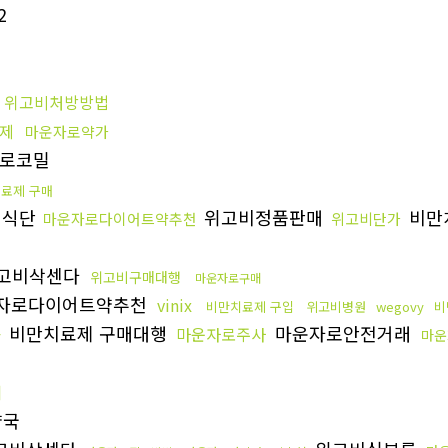
2
위고비처방방법
제
마운자로약가
로코밀
료제 구매
비식단
위고비정품판매
비만
마운자로다이어트약추천
위고비단가
고비삭센다
위고비구매대행
마운자로구매
자로다이어트약추천
vinix
비만치료제 구입
위고비병원
wegovy
비
비만치료제 구매대행
마운자로안전거래
마운자로주사
마운
y
기
약국