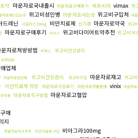
마운자로국내출시
vimax
어트약
레트비아
위
마운자로구매후기
위고비성인병
위고비구입처
마운자로사는곳
운자로재고있는곳
마운
아드레닌
비만치료제
마운자로약국
신기환
시알리스20mg
위고
마운자로구매후기
위고비다이어트약추천
위고비삭
단
비닉스
마운자로처방방법
위고비건강관리
비맥스
vimax
매업체
라
마운자로재고
위고비건강관리
위고비
위고비구입
마운자로성인병
vinix
비만치료제 처방
곳
마운자로구입후기
마운자로정품판매
마운자로
마운자로고혈압
마운자로직구방법
로부작용
 구매
리지
비아그라100mg
마운자로직구가격
비만치료제 구입