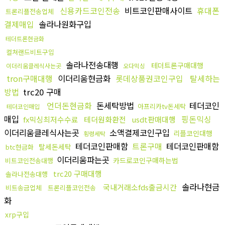
신용카드코인전송
비트코인판매사이트
휴대폰
트론리플전송업체
결제매입
솔라나원화구입
테더트론현금화
컬쳐랜드비트구입
솔라나전송대행
테더트론구매대행
이더리움클레식사는곳
오다믹싱
tron구매대행
이더리움현금화
롯데상품권코인구입
탈세하는
방법
trc20 구매
언더돈현금화
돈세탁방법
테더코인
아프리카tv돈세탁
테더코인매입
매입
핑돈믹싱
fx믹싱최저수수료
테더원화환전
usdt판매대행
이더리움클레식사는곳
소액결제코인구입
리플코인대행
횡령세탁
테더코인판매함
트론구매
테더코인판매함
탈세돈세탁
btc현금화
이더리움파는곳
카드로코인구매하는법
비트코인전송대행
trc20 구매대행
솔라나전송대행
솔라나현금
국내거래소fds출금시간
비트송금업체
트론리플코인전송
화
xrp구입