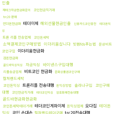
인출
코인현금직거래
재테크자금현금화문의
trc20 판매
테더이체
해외선물현금인출
언더돈현금화
신용카드코인충전
테더돈믹
싱
트론 리플 전송업체
코인돈세탁
소액결제코인구매방법
이더리움삽니다
빗썸fds푸는법
문상비트
이더리움현금화
코인구입
검돈현금화
바이낸스구입대행
자금믹싱
골드바믹싱믹싱
비트코인 현금화
리플송금업체
문화상품권코인구매
컬쳐랜드세탁
트론리플 전송대행
솔라나구입
코인구매
코인돈믹싱
돈믹싱방법
대행
코인현금직거래
테더코인믹싱
암호화폐전송대행
골드바현금화현금화
테더코인계좌이체
오다집
테더돈
코인돈세탁테더거래
돈믹싱업체
믹싱
코인 손대손
trc20전송대행
컬쳐랜드테더구매