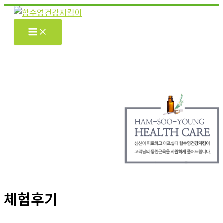
콘
텐
츠
로
건
너
뛰
기
체험후기