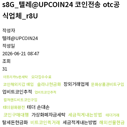
s8G_텔레@UPCOIN24 코인전송 otc공
식업체_r8U
작성자
텔레@UPCOIN24
작성일
2026-06-21 08:47
조회
31
오다집수수료
아프리카tv돈세탁
장외거래업체
솔라나현금화
코인해외지갑 매입
문화상품권비트구입
업비트코인추적
업비트코인추적
컬쳐랜드비트코인구입
테더 손대손
태더원화환전
코인구매대행
가상화폐자금세탁
세금적게내는방법
테더거래
탈세돈현금화
비트코인퀵거래
세금적게내는방법
해외선물현금