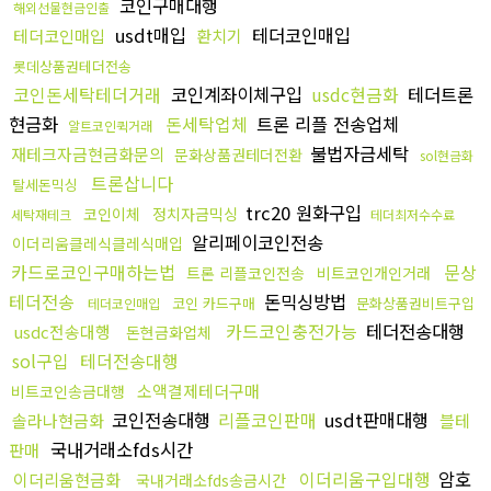
코인구매대행
해외선물현금인출
usdt매입
테더코인매입
테더코인매입
환치기
롯데상품권테더전송
코인돈세탁테더거래
코인계좌이체구입
usdc현금화
테더트론
현금화
돈세탁업체
트론 리플 전송업체
알트코인퀵거래
불법자금세탁
재테크자금현금화문의
문화상품권테더전환
sol현금화
트론삽니다
탈세돈믹싱
trc20 원화구입
코인이체
정치자금믹싱
세탁재테크
테더최저수수료
알리페이코인전송
이더리움클레식클레식매입
카드로코인구매하는법
문상
트론 리플코인전송
비트코인개인거래
테더전송
돈믹싱방법
코인 카드구매
문화상품권비트구입
테더코인매입
카드코인충전가능
테더전송대행
usdc전송대행
돈현금화업체
sol구입
테더전송대행
소액결제테더구매
비트코인송금대행
코인전송대행
리플코인판매
usdt판매대행
솔라나현금화
블테
국내거래소fds시간
판매
이더리움구입대행
암호
이더리움현금화
국내거래소fds송금시간