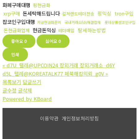
화폐구매대행
핑현금화
xrp구매
돈세탁해드립니다
핑믹싱
tron구입
컬쳐랜드테더전송
잡코인구입대행
자금현금화문의
국내거래소fds해결업체
롯데상품권코인구입
현금돈믹싱
탈세하는방법
돈현금화업체
테더매입
좋아요
0
싫어요
0
인쇄
«
d7U_텔레@UPCOIN24 장외거래 장외거래소_d6Y
d5L_텔레@KOREATALK77 페북해킹의뢰_g0V
»
목록보기
답글쓰기
글수정
글삭제
Powered by KBoard
이용약관
개인정보처리방침