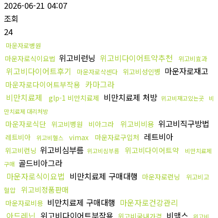
2026-06-21 04:07
조회
24
마운자로병원
위고비런닝
위고비다이어트약추천
마운자로식이요법
위고비효과
위고비다이어트후기
마운자로재고
위고비성인병
마운자로삭센다
카마그라
마운자로다이어트부작용
비만치료제
비만치료제 처방
glp-1 비만치료제
위고비재고있는곳
비
만치료제 대리처방
위고비직구방법
마운자로식단
위고비비용
위고비병원
비아그라
레트비아
레트비아
vimax
마운자로구입처
위고비헬스
위고비심부름
위고비다이어트약
위고비런닝
위고비심부름
비만치료제
골드비아그라
구매
마운자로식이요법
비만치료제 구매대행
마운자로런닝
위고비고
위고비정품판매
혈압
비만치료제 구매대행
마운자로건강관리
마운자로비용
아드레닌
위고비다이어트부작용
비맥스
위고비국내가격
위고비