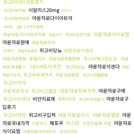
위고비다이어트후기
시알리스20mg
위고비부작용
비닉스
마운자로다이어트약
위고비판매업체
vinix
glp-1 비만치료제
마운자로식이요법
마운자로다이어트부작용
위고비안전거래
프릴리지
마운자로판매
마운자로약가
위고비당뇨
마운자로삭센다
비맥스
마운자로용량
프릴리지
위고비재고있는곳
마운자로병원
마운자로정품판매
마운
다이어트약추천
마운자로삭센다
자로국내출시
위고비당뇨
마운
위고비국내가격
마운자로병원
자로구입처
위고비정품판매
위고비약가
마운자로약국가격
마운자로구매
마운자로직구
위고비고혈압
위고비삭센다
비만치료제
레트비아
마운자로구
위고비국내출시
입후기
위고비처방
위고비구입처
마운자로달리기
마운자로병원
마운
자로국내가격
해포쿠
칵스타
마운자로
시알리스
비만치료제 구입
식이요법
마운자로다이어트약
위고비약국