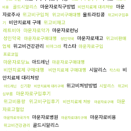
마운자로직구방법
마운
골드시알리스
비만치료제 대리처방
비용
자로주사
위고비구입처
울트라킹콩
위고비구매대행
위고비구입후
비만치료제 구매
위고비재고
기
레트비아
마운자로약가
마운자로런닝
성인약국
마운자로재고
마운자로구매대행
위고비판매
성인약국
위고비건강관리
칵스타
업체
마운자로구입
비아그라
프로코밀
마운자로당뇨
아드레닌
마운자로구매대행
비만치료제 구매대행
시알리스
비
비만치료제 구매대행
칵스타
만치료제 대리처방
위고비처방방법
시알리스
신기환
위고비
아드레닌
비만치료제 대리구매
마운자로구입후기
심부름
위고비용량
위고비구입후기
마운
비만치료제 처방
마운자로구매
자로고혈압
마운자로병원
마운자로비용
마운자로약국가격
마운자로대리구매
골드시알리스
위고비건강관리