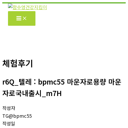
콘
텐
츠
로
건
너
뛰
기
체험후기
r6Q_텔레 : bpmc55 마운자로용량 마운
자로국내출시_m7H
작성자
TG@bpmc55
작성일