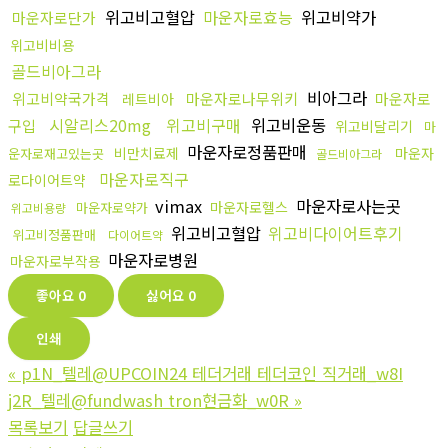
위고비고혈압
마운자로효능
위고비약가
마운자로단가
위고비비용
골드비아그라
비아그라
위고비약국가격
마운자로나무위키
마운자로
레트비아
시알리스20mg
위고비구매
위고비운동
구입
위고비달리기
마
마운자로정품판매
비만치료제
마운자
운자로재고있는곳
골드비아그라
마운자로직구
로다이어트약
vimax
마운자로사는곳
마운자로헬스
마운자로약가
위고비용량
위고비고혈압
위고비다이어트후기
위고비정품판매
다이어트약
마운자로병원
마운자로부작용
좋아요
0
싫어요
0
인쇄
«
p1N_텔레@UPCOIN24 테더거래 테더코인 직거래_w8I
j2R_텔레@fundwash tron현금화_w0R
»
목록보기
답글쓰기