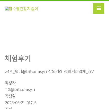
콘
텐
츠
로
건
너
뛰
기
체험후기
z4M_텔레@bitcoinsyri 장외거래 장외거래업체_i7V
작성자
TG@bitcoinsyri
작성일
2026-06-21 01:16