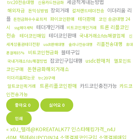
세금적게내는방법
trc20전송대행
신용카드현금화
장외거래
이더리움 리
해외자금
돈믹싱방법
컬쳐랜드테더전송
플
테더판매
파이코인판매
코인 송금대행 24
돈현금화수수료최저
테더개인거래
트론 리플코인
시
비트코인개인거래
ssg페이세탁
전송
테더코인판매
테더코인매입
국내거래소fds해결업체
신
리플전송대행
세계상품권테더전환
usdt판매대행
솔라나전송대행
휴대
블테구입
비트코인현금화
폰결제85%
잡코인구입대행
usdc판매처
엘포인트
국내거래소fds해결방법
돈현금화해외거래소
코인구매
이더리움파는곳
trc20구매
트론리플코인판매
카드코인충전가능
카드코
알트코인퀵거래
인전송가능
좋아요
0
싫어요
0
인쇄
«
x0J_텔레@KOREATALK77 인스타해킹가격_n4J
d0M_텔레@UPCOIN24 소액결제코인구입 소액결제매입