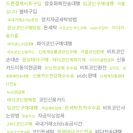
드폰결제비트구입
암호화폐전송대행
밈코인구매대행
리플
블테구입
삽니다
정치자금세탁방법
국내거래소fds증빙
돈세탁
문상코인구매방법
이더리
비트코인 카드구매
usdc구입처
움리플
파이코인구매대행
바이낸스구입대행
비트코인
신세계상품권코인구매
리플코인판매
비트코인 신용카드
손대손
문상테더구매
신용
테더코인계좌이체
이더리움현금화
카드미동의현금화
비트코인환전
코인 현금화 수수료
오다집
암
usdc판매
신용카드현금화수수료
신세계상품권테
호화폐전송대행
더전송
tron현금화
코인신용카드
테더코인판매함
밈코인구매대행
돈세탁최저수수료
비트코인사
자금세탁업체
는방법
자금믹싱업체
핑돈믹싱
국내거래소fds송금시간
24시코인구매
코인돈세탁
블랙테더코인전송
테더전송대행
비트코인현금화