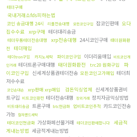
테더구매
국내거래소fds피하는법
잡코인판매
오다
코인 송금대행 24시
리플전송대행
모든코인구입
집수수료
xrp구매
테더대리송금
xrp전송대행
24시코인구매
테더무통테더전송대행
태더원화환
테더매입
전
이더리움매입
파이코인구입
테더tron구입
카지노세탁
비트코인개
테더트론구매대행
태더원화환전
파
trc20 원화구입
인거래
이코인구입
신세계상품권테더전송
테더최
모든코인고가매입
저수수료
검돈믹싱업체
신세계상품권비
xrp판매 xrp매입
코인손대손
트구입
테더전송대행
정치자금믹싱방법
비트코인환전
장외거래
트론구매
카드코인전송
업비트코인추적
비트대리송금
btc현금화
가능
컬쳐랜드세탁
가상화폐선물거래
세금적
테더코인현금화
테더코인판매합니다
게내는방법
세금적게내는방법