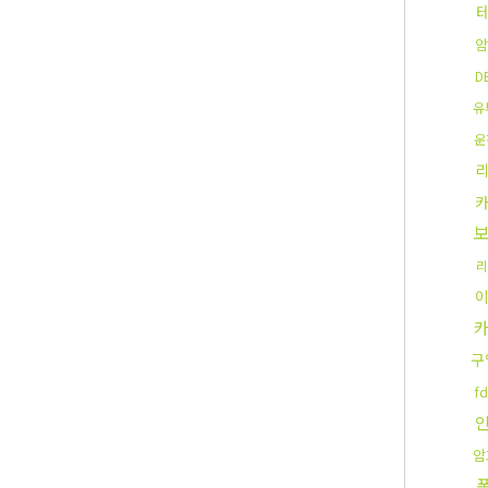
암
D
유
운
리
구
f
암