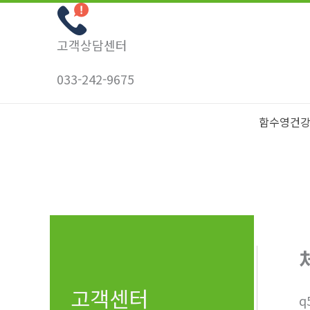
콘
텐
고객상담센터
츠
로
033-242-9675
건
너
함수영건
뛰
기
고객센터
q