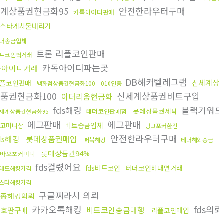
세계상품권현금화95
안전한라우터구매
카톡아이디판매
스타게시물내리기
더송금업체
트론 리플코인판매
트코인퀵거래
카톡아이디파는곳
톡아이디거래
DB해커텔레그램
신세계상
플코인판매
백화점상품권현금화100
010인증
품권현금화100
신세계상품권비트구입
이더리움현금화
fds해킹
블랙키워드
롯데상품권세탁
테더코인판매함
세계상품권현금화95
에그판매
에그판매
비트송금업체
망고머니상
망고포커환전
안전한라우터구매
ds해킹
롯데상품권매입
페북해킹
테더해외송금
롯데상품권94%
바오포커머니
fds걸렸어요
fds비트코인
테더코인비대면거래
레드해킹가격
스타해킹가격
구글찌라시 의뢰
각종해킹의뢰
카카오톡해킹
fds의
비트코인송금대행
번호판구매
리플코인매입