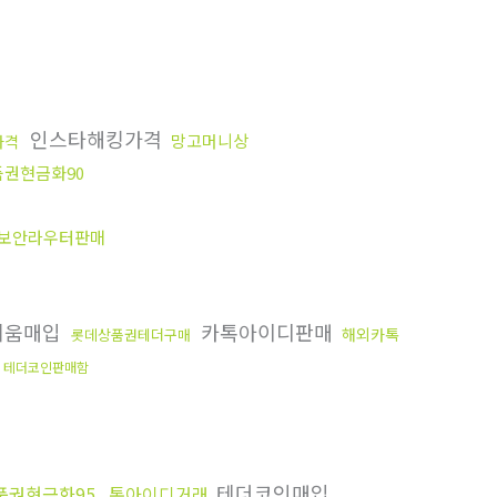
인스타해킹가격
망고머니상
가격
권현금화90
보안라우터판매
리움매입
카톡아이디판매
해외카톡
롯데상품권테더구매
테더코인판매함
테더코인매입
품권현금화95
톡아이디거래