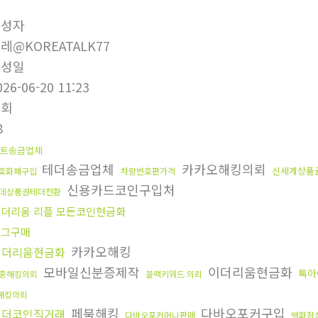
작성자
레@KOREATALK77
작성일
026-06-20 11:23
조회
8
트송금업체
테더송금업체
카카오해킹의뢰
신세계상품
호화폐구입
차량번호판가격
신용카드코인구입처
데상품권테더전환
더리움 리플 모든코인현금화
에그구매
카카오해킹
이더리움현금화
모바일신분증제작
이더리움현금화
톡아
종해킹의뢰
블랙키워드 의뢰
해킹의뢰
페북해킹
다바오포커구입
테더코인직거래
다바오포커머니판매
백화점