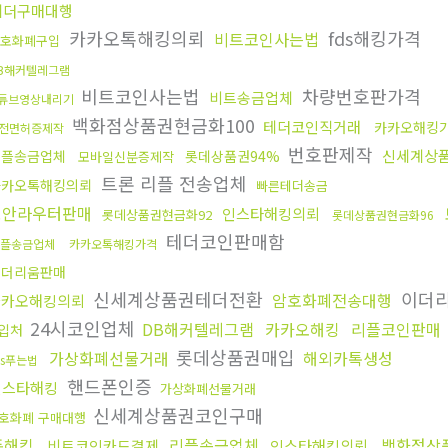
테더구매대행
카카오톡해킹의뢰
fds해킹가격
비트코인사는법
호화폐구입
B해커텔레그램
비트코인사는법
차량번호판가격
비트송금업체
튜브영상내리기
백화점상품권현금화100
테더코인직거래
카카오해킹
전면허증제작
번호판제작
신세계상품
리플송금업체
롯데상품권94%
모바일신분증제작
트론 리플 전송업체
카카오톡해킹의뢰
빠른테더송금
보안라우터판매
인스타해킹의뢰
롯데상품권현금화92
롯데상품권현금화96
테더코인판매함
플송금업체
카카오톡해킹가격
이더리움판매
신세계상품권테더전환
이더
암호화폐전송대행
카카오해킹의뢰
24시코인업체
DB해커텔레그램
카카오해킹
리플코인판매
입처
롯데상품권매입
가상화폐선물거래
해외카톡생성
ds푸는법
핸드폰인증
인스타해킹
가상화폐선물거래
신세계상품권코인구매
호화폐 구매대행
폰해킹
리플송금업체
백화점상
비트코인카드결제
인스타해킹의뢰