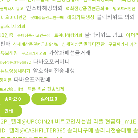
인스타해킹의뢰
백화점상품권현금화96
글찌라시 광고
망고포커환전
블랙키워드 의뢰
해외카톡생성
다바오머니환전
롯데상품권코인구매
글찌라시 의뢰
블랙키워드 광고
10인증
이더
트위터해킹의뢰
롯데상품권코인구입
그판매
신세계상품권테더전환
신세계상품권현금화94%
구글찌라시 가격
가상화폐선물거래
유튜브해킹
구글찌라시 의뢰
다바오포커머니
화점상품권현금화92
암호화폐전송대행
유튜브영상내리기
다바오포커판매
둥이폰
트론 리플 전송업체
트코인송금대행
좋아요
0
싫어요
0
인쇄
i2P_텔레@UPCOIN24 비트코인사는법 리플 현금화_m1E
1D_텔레@CASHFILTER365 솔라나구매 솔라나전송대행