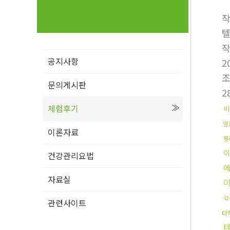
텔
공지사항
2
문의게시판
2
체험후기
비
암
이론자료
롯
이
건강관리요법
자료실
각
관련사이트
타