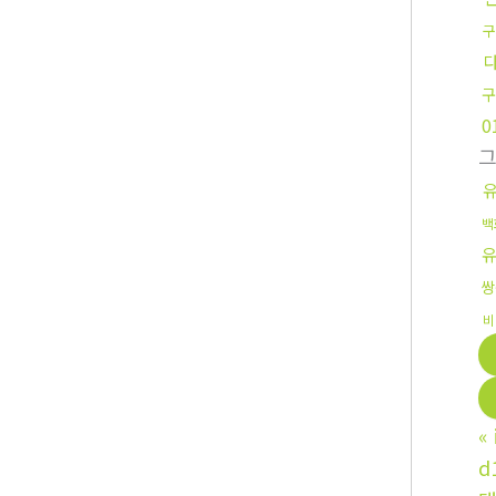
구
구
0
백
쌍
비
«
d