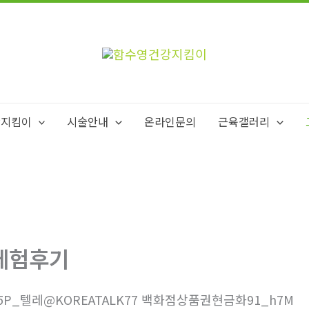
강지킴이
시술안내
온라인문의
근육갤러리
체험후기
5P_텔레@KOREATALK77 백화점상품권현금화91_h7M