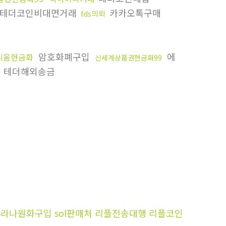
테더코인비대면거래
카카오톡구매
fds의뢰
암호화폐구입
에
리움현금화
신세계상품권현금화99
테더해외송금
 솔라나원화구입 sol판매처 리플전송대행 리플코인