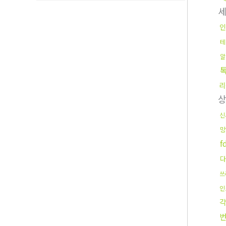
인
테
알
리
상
신
f
다
쓰
인