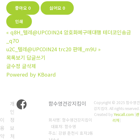
좋아요
0
싫어요
0
인쇄
«
q8H_텔레@UPCOIN24 암호화폐구매대행 테더코인송금
_q7O
u2C_텔레@UPCOIN24 trc20 판매_m9U
»
목록보기
답글쓰기
글수정
글삭제
Powered by KBoard
개
함수영건강지킴이
Copyright © 2025 함수영건
강지킴이. All rights reserved.
인
Created by
Yescall.com
[
관
이
정
회사명: 함수영건강지킴이
리자
]
대표자: 함수영
용
보
주소: 강원 춘천시 효자2동
약
처
164-4