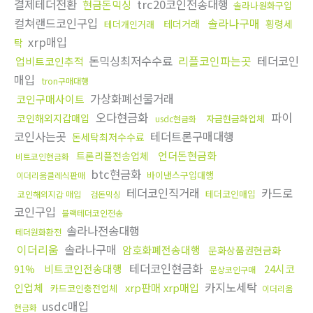
결제테더전환
trc20코인전송대행
현금돈믹싱
솔라나원화구입
컬쳐랜드코인구입
솔라나구매
테더거래
횡령세
테더개인거래
xrp매입
탁
돈믹싱최저수수료
리플코인파는곳
테더코인
업비트코인추적
매입
tron구매대행
가상화폐선물거래
코인구매사이트
오다현금화
파이
코인해외지갑매입
자금현금화업체
usdc현금화
코인사는곳
테더트론구매대행
돈세탁최저수수료
언더돈현금화
트론리플전송업체
비트코인현금화
btc현금화
바이낸스구입대행
이더리움클레식판매
테더코인직거래
카드로
테더코인매입
코인해외지갑 매입
검돈믹싱
코인구입
블랙테더코인전송
솔라나전송대행
테더원화환전
이더리움
솔라나구매
암호화폐전송대행
문화상품권현금화
테더코인현금화
비트코인전송대행
24시코
91%
문상코인구매
카지노세탁
인업체
xrp판매 xrp매입
카드코인충전업체
이더리움
usdc매입
현금화