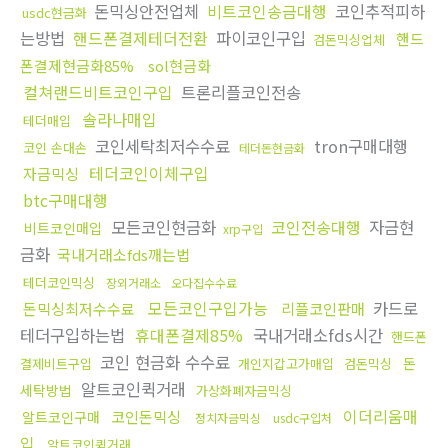
돈믹싱안전업체
비트코인송금대행
코인추적피하
usdc현금화
는방법
핸드폰결제테더전환
파이코인구입
핸드
검돈믹싱업체
폰결제현금화85%
sol현금화
컬쳐랜드비트코인구입
트론리플코인전송
솔라나매입
테더매입
코인세탁최저수수료
tron구매대행
코인 손대손
테더돈현금화
테더코인이체구입
자금믹싱
btc구매대행
모든코인현금화
코인전송대행
자금현
비트코인매입
xrp구입
금화
국내거래소fds깨는법
테더코인믹싱
장외거래소
오다집수수료
모든코인구입가능
카드로
돈믹싱최저수수료
리플코인판매
테더구입하는법
휴대폰결제85%
국내거래소fds시간
핸드폰
코인 현금화 수수료
돈
결제비트구입
개인지갑고가매입
검돈믹싱
알트코인퀵거래
세탁방법
가상화폐자금믹싱
이더리움매
코인돈믹싱
알트코인구매
정치자금믹싱
usdc구입처
입
알트코인퀵거래