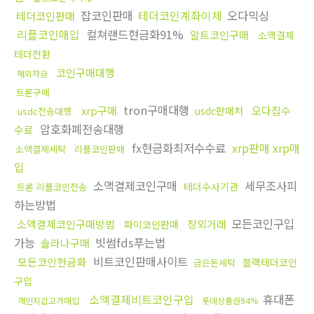
잡코인판매
테더코인계좌이체
오다믹싱
테더코인판매
리플코인매입
컬쳐랜드현금화91%
알트코인구매
소액결제
테더전환
코인구매대행
해외자금
트론구매
tron구매대행
xrp구매
오다집수
usdc판매처
usdc전송대행
암호화폐전송대행
수료
fx현금화최저수수료
xrp판매 xrp매
소액결제세탁
리플코인판매
입
소액결제코인구매
세무조사피
테더수사기관
트론 리플코인전송
하는방법
모든코인구입
소액결제코인구매방법
장외거래
파이코인판매
가능
빗썸fds푸는법
솔라나구매
비트코인판매사이트
모든코인현금화
블랙테더코인
금은돈세탁
구입
소액결제비트코인구입
휴대폰
개인지갑고가매입
롯데상품권94%