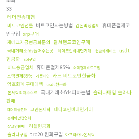
조회
33
테더전송대행
비트코인사는방법
휴대폰결제코
비트코인선물
검돈믹싱업체
인구입
xrp구매
컬쳐랜드코인구매
재테크자금현금화문의
usdt
국내거래소fds뚫어주는곳
테더코인비대면거래
현금화재테크
현금화
sol구입
휴대폰결제85%
비트송금업체
소액결제비트구입
카드 비트코인현금화
소액결제85%
리플매입
암호화폐 구매대행
usdc현금화
국내거래소fds피하는법
솔라나매입 솔라나
돈세탁최저수수료
판매
테더코인비대면거래
코인돈세탁
이더리움판매
돈세탁안전업체
리플현금화
잡코인판매
trc20 원화구입
솔라나구입
아프리카tv돈세탁