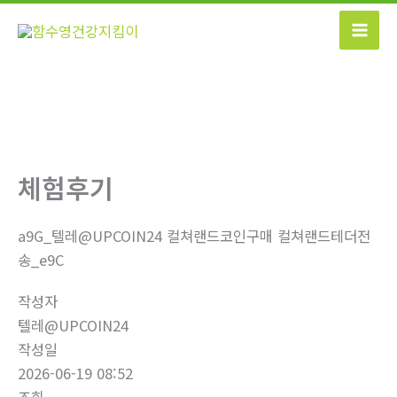
콘
텐
츠
로
건
너
뛰
기
체험후기
a9G_텔레@UPCOIN24 컬쳐랜드코인구매 컬쳐랜드테더전
송_e9C
작성자
텔레@UPCOIN24
작성일
2026-06-19 08:52