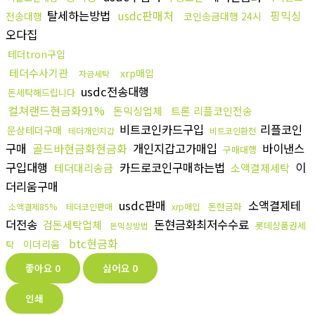
탈세하는방법
usdc판매처
핑믹싱
전송대행
코인송금대행 24시
오다집
테더tron구입
테더수사기관
xrp매입
자금세탁
usdc전송대행
돈세탁해드립니다
컬쳐랜드현금화91%
돈믹싱업체
트론 리플코인전송
비트코인카드구입
리플코인
문상테더구매
테더개인지갑
비트코인환전
구매
골드바현금화현금화
개인지갑고가매입
바이낸스
구매대행
구입대행
카드로코인구매하는법
이
테더대리송금
소액결제세탁
더리움구매
usdc판매
소액결제테
돈현금화
소액결제85%
테더코인판매
xrp매입
더전송
돈현금화최저수수료
검돈세탁업체
롯데상품권세
돈믹싱방법
btc현금화
이더리움
탁
좋아요
0
싫어요
0
인쇄