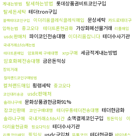
탈세하는방법
롯데상품권비트코인구입
게내는방법
탈세돈세탁
테더tron구입
문상세탁
이더리움클레식클레식매입
카드로테더구
블랙테더코인구입
가상화폐선물거래
중고오다
테더트론현금화
입하는법
리플매입
파이코인전송대행
이더리움삽니다
테더수사기관
usdc판매처
국내거래소fds깨는법
세금적게내는방법
xrp구매
암호화폐 구매대행
테더트론매입
암호화폐전송대행
금은돈믹싱
장외거래
컬쳐랜드코인구매방법
컬쳐랜드매입
횡령세탁
중고오다
usdc판매처
코인대리송금
문화상품권현금화91%
솔라나구매
테더현금화
잡코인판매
테더무통테더전송대행
코인구매대행
소액결제코인구입
솔라나구매
국내거래소fds시간
이
핑돈믹싱
테더수사기관
더리움현금화
핑오다믹싱
핑믹싱
usdc구입처
테더현금화
무통코인
바이낸스
리플코인매입