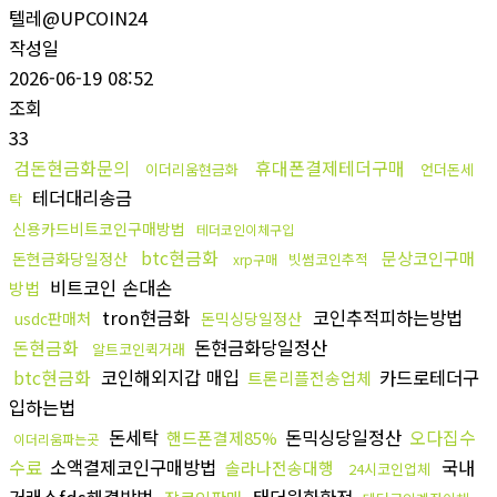
텔레@UPCOIN24
작성일
2026-06-19 08:52
조회
33
검돈현금화문의
휴대폰결제테더구매
이더리움현금화
언더돈세
테더대리송금
탁
신용카드비트코인구매방법
테더코인이체구입
btc현금화
문상코인구매
돈현금화당일정산
빗썸코인추적
xrp구매
비트코인 손대손
방법
tron현금화
코인추적피하는방법
usdc판매처
돈믹싱당일정산
돈현금화
돈현금화당일정산
알트코인퀵거래
btc현금화
코인해외지갑 매입
카드로테더구
트론리플전송업체
입하는법
돈세탁
돈믹싱당일정산
오다집수
핸드폰결제85%
이더리움파는곳
수료
소액결제코인구매방법
국내
솔라나전송대행
24시코인업체