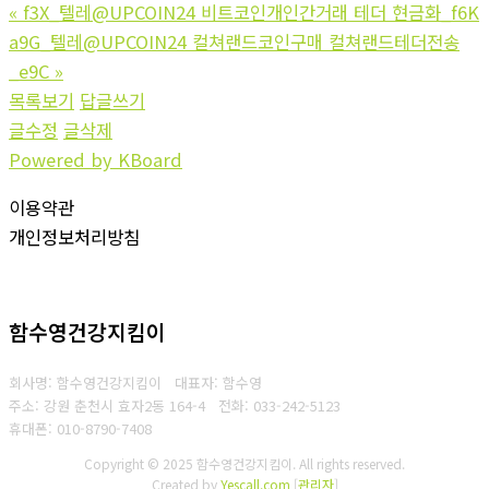
«
f3X_텔레@UPCOIN24 비트코인개인간거래 테더 현금화_f6K
a9G_텔레@UPCOIN24 컬쳐랜드코인구매 컬쳐랜드테더전송
_e9C
»
목록보기
답글쓰기
글수정
글삭제
Powered by KBoard
이용약관
개인정보처리방침
함수영건강지킴이
회사명: 함수영건강지킴이 대표자: 함수영
주소: 강원 춘천시 효자2동 164-4
전화: 033-242-5123
휴대폰: 010-8790-7408
Copyright © 2025 함수영건강지킴이. All rights reserved.
Created by
Yescall.com
[
관리자
]