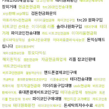
거래소fds해결방법
태더원화환전
잡코인판매
테더코인계좌이체
장외거래
현금돈현금화
trc20코인전송대행
검돈현금화문의
xrp판매 xrp매입
trc20 원화구입
아프리카tv돈현금화
이더리움현금화
파이코인구입
비트코인 손대손
이더리움 리플
솔라나원화구입
테더
테더구매
거래
파이코인전송대행
이더리움현금화
카드 비트코인현금화
돈믹싱해드
골드바믹싱믹싱
솔라나전송대행
이더리움클레식사는곳
립니다
문화상품권세탁
핑오다믹싱
해외선물현금인출
해외돈믹싱
자금현금화업체
리플 잡코인판매
검돈현금화
비트코인사는방법
핸드폰결제코인구매
비트코인현금화
불법자금믹싱
테더전송대행
리플송금업체
테더코인
자금믹싱
휴대폰결제비트코인구입
이더리움구입대행
정치자금현금화
usdc현금화
계좌이체
비트코인
휴대폰결제비트코인구입
테더송금업체
판매사이트
핑현금화
트론
파이코인구매대행
개인지갑 고가매입
리플 전송업체
카드코인충
핑세탁
태더원화환전
돈세탁최저수수료
세금적
전업체
테더코인이체구입