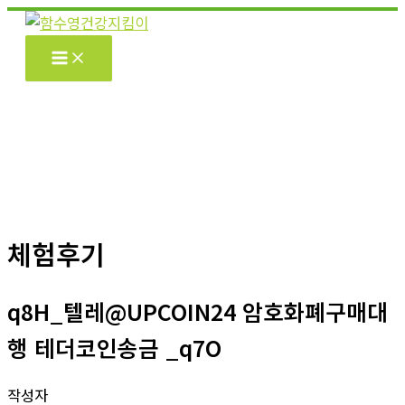
콘
텐
츠
로
건
너
뛰
기
체험후기
q8H_텔레@UPCOIN24 암호화폐구매대
행 테더코인송금 _q7O
작성자