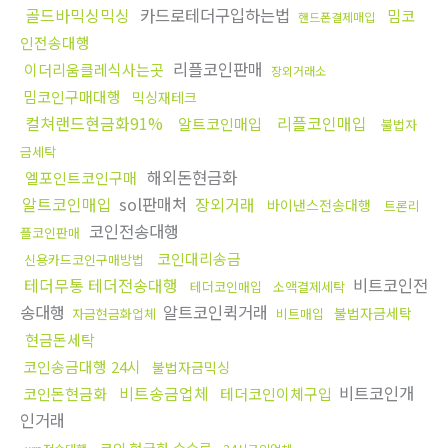
골드바믹싱믹싱
카드로테더구입하는법
밈코
핸드폰결제매입
인전송대행
리플코인판매
이더리움클레식사는곳
장외거래소
밈코인구매대행
믹싱재테크
컬쳐랜드현금화91%
리플코인매입
알트코인매입
불법자
금세탁
해외돈현금화
엘포인트코인구매
알트코인매입
sol판매처
장외거래
바이낸스전송대행
트론리
코인전송대행
플코인판매
코인대리송금
신용카드코인구매방법
테더무통 테더전송대행
비트코인전
테더코인매입
소액결제세탁
송대행
알트코인퀵거래
불법자금세탁
자금현금화업체
비트매입
현금돈세탁
코인송금대행 24시
불법자금믹싱
비트송금업체
비트코인개
코인돈현금화
테더코인이체구입
인거래
코인 현금화 수수료