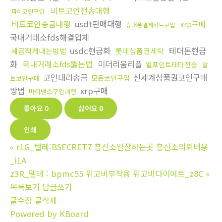
비트코인전송대행
파이코인구입
비트코인송금대행
usdt판매대행
xrp구매
휴대폰결제비트구입
국내거래소fds해결업체
usdc현금화
테더돈현금
세금적게내는방법
롯데상품권세탁
화
국내거래소fds뚫는법
이더리움리플
엘포인트테더전송
알
코인대리송금
신세계상품권코인구매
모든코인구입
트코인구매
방법
xrp구매
바이낸스구입대행
좋아요
0
싫어요
0
인쇄
«
r1G_텔레:BSECRET7 흥신소일잘하는곳 흥신소의뢰비용
_i1A
z3R_텔레 : bpmc55 위고비부작용 위고비다이어트_z8C
»
목록보기
답글쓰기
글수정
글삭제
Powered by KBoard