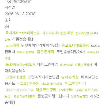
TG@fundwash
작성일
2026-06-18 20:38
조회
34
국내거래소fds피하는법
테더무통테더전송대행
신세계상품권테더
리플전송대행
전송
위챗페이알리페이현금화
중고오다대포통장
usdc
usdc매입
판매처
금은돈세탁
코인송금대행24시
이더리움매입
휴대폰결제
매입
테더코인매입
이
국내거래소fds해결업체
리플송금업체
테더현금화
더리움클레식
코인추적피하는방법
탈세돈믹싱
비트코인신
코인구매대행
용카드
밈코인팝니다
비트코인현금화
암호화폐전송대행
리플코인구매
usdc판매
신용카드비트코인구입
국내거래소fds깨
돈현금화해드립니다
xrp전
는법
탈세하는방법
트론 리플코인판매
송대행