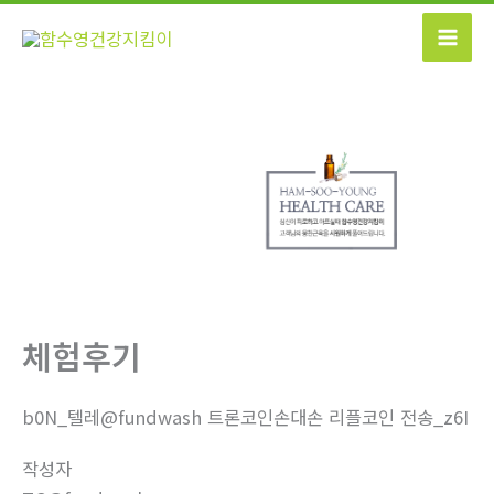
콘
텐
츠
로
건
너
뛰
기
체험후기
b0N_텔레@fundwash 트론코인손대손 리플코인 전송_z6I
작성자