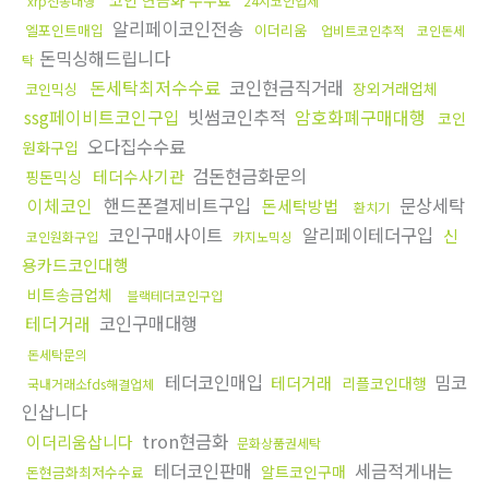
xrp전송대행
24시코인업체
알리페이코인전송
엘포인트매입
이더리움
업비트코인추적
코인돈세
돈믹싱해드립니다
탁
돈세탁최저수수료
코인현금직거래
장외거래업체
코인믹싱
ssg페이비트코인구입
빗썸코인추적
암호화폐구매대행
코인
오다집수수료
원화구입
검돈현금화문의
테더수사기관
핑돈믹싱
이체코인
핸드폰결제비트구입
문상세탁
돈세탁방법
환치기
코인구매사이트
알리페이테더구입
신
코인원화구입
카지노믹싱
용카드코인대행
비트송금업체
블랙테더코인구입
테더거래
코인구매대행
돈세탁문의
테더코인매입
밈코
테더거래
리플코인대행
국내거래소fds해결업체
인삽니다
tron현금화
이더리움삽니다
문화상품권세탁
테더코인판매
세금적게내는
알트코인구매
돈현금화최저수수료