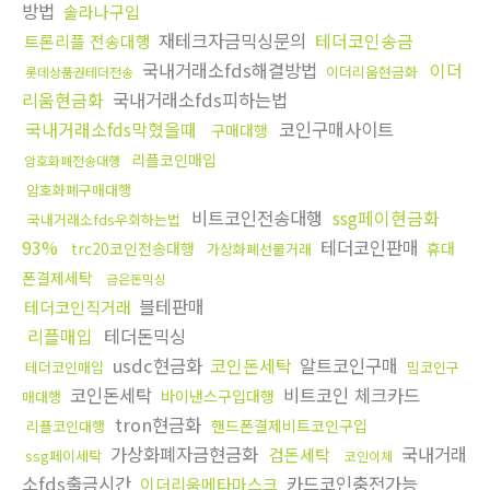
방법
솔라나구입
재테크자금믹싱문의
테더코인송금
트론리플 전송대행
국내거래소fds해결방법
이더
이더리움현금화
롯데상품권테더전송
리움현금화
국내거래소fds피하는법
국내거래소fds막혔을때
코인구매사이트
구매대행
리플코인매입
암호화폐전송대행
암호화폐구매대행
비트코인전송대행
ssg페이현금화
국내거래소fds우회하는법
93%
테더코인판매
trc20코인전송대행
휴대
가상화폐선물거래
폰결제세탁
금은돈믹싱
블테판매
테더코인직거래
리플매입
테더돈믹싱
usdc현금화
코인돈세탁
알트코인구매
테더코인매입
밈코인구
코인돈세탁
비트코인 체크카드
바이낸스구입대행
매대행
tron현금화
핸드폰결제비트코인구입
리플코인대행
가상화폐자금현금화
국내거래
검돈세탁
ssg페이세탁
코인이체
소fds출금시간
카드코인충전가능
이더리움메타마스크