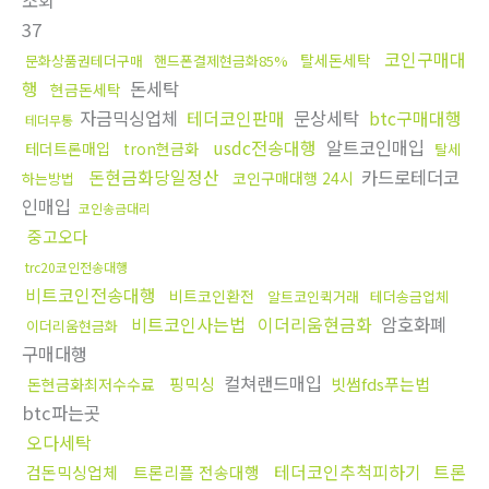
조회
37
코인구매대
탈세돈세탁
문화상품권테더구매
핸드폰결제현금화85%
행
돈세탁
현금돈세탁
자금믹싱업체
테더코인판매
문상세탁
btc구매대행
테더무통
usdc전송대행
알트코인매입
테더트론매입
tron현금화
탈세
돈현금화당일정산
카드로테더코
코인구매대행 24시
하는방법
인매입
코인송금대리
중고오다
trc20코인전송대행
비트코인전송대행
비트코인환전
알트코인퀵거래
테더송금업체
비트코인사는법
이더리움현금화
암호화폐
이더리움현금화
구매대행
컬쳐랜드매입
핑믹싱
빗썸fds푸는법
돈현금화최저수수료
btc파는곳
오다세탁
테더코인추척피하기
트론
검돈믹싱업체
트론리플 전송대행