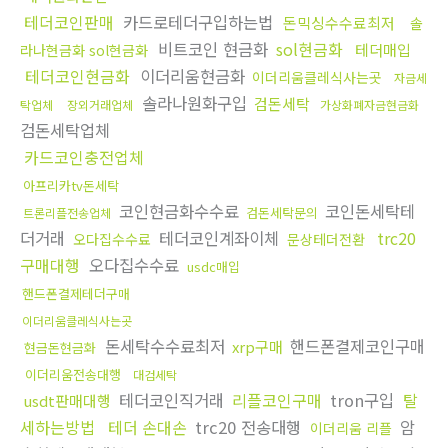
테더코인판매
카드로테더구입하는법
돈믹싱수수료최저
솔
비트코인 현금화
sol현금화
테더매입
라나현금화 sol현금화
테더코인현금화
이더리움현금화
이더리움클레식사는곳
자금세
솔라나원화구입
검돈세탁
탁업체
장외거래업체
가상화폐자금현금화
검돈세탁업체
카드코인충전업체
아프리카tv돈세탁
코인현금화수수료
코인돈세탁테
검돈세탁문의
트론리플전송업체
더거래
테더코인계좌이체
trc20
오다집수수료
문상테더전환
구매대행
오다집수수료
usdc매입
핸드폰결제테더구매
이더리움클레식사는곳
돈세탁수수료최저
핸드폰결제코인구매
xrp구매
현금돈현금화
이더리움전송대행
대검세탁
테더코인직거래
리플코인구매
tron구입
탈
usdt판매대행
세하는방법
테더 손대손
trc20 전송대행
암
이더리움 리플