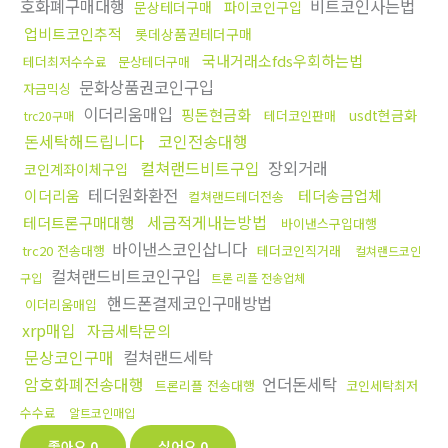
호화폐구매대행
비트코인사는법
문상테더구매
파이코인구입
업비트코인추적
롯데상품권테더구매
국내거래소fds우회하는법
테더최저수수료
문상테더구매
문화상품권코인구입
자금믹싱
이더리움매입
핑돈현금화
usdt현금화
테더코인판매
trc20구매
돈세탁해드립니다
코인전송대행
컬쳐랜드비트구입
장외거래
코인계좌이체구입
테더원화환전
이더리움
테더송금업체
컬쳐랜드테더전송
세금적게내는방법
테더트론구매대행
바이낸스구입대행
바이낸스코인삽니다
trc20 전송대행
테더코인직거래
컬쳐랜드코인
컬쳐랜드비트코인구입
구입
트론 리플 전송업체
핸드폰결제코인구매방법
이더리움매입
xrp매입
자금세탁문의
문상코인구매
컬쳐랜드세탁
암호화폐전송대행
언더돈세탁
트론리플 전송대행
코인세탁최저
수수료
알트코인매입
좋아요
0
싫어요
0