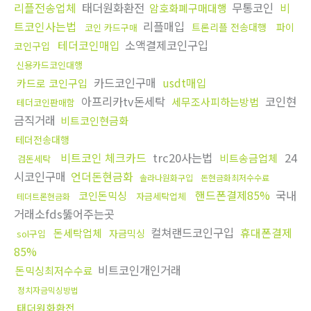
리플전송업체
태더원화환전
무통코인
비
암호화폐구매대행
트코인사는법
리플매입
트론리플 전송대행
파이
코인 카드구매
테더코인매입
소액결제코인구입
코인구입
신용카드코인대행
카드코인구매
usdt매입
카드로 코인구입
아프리카tv돈세탁
코인현
세무조사피하는방법
테더코인판매함
금직거래
비트코인현금화
테더전송대행
비트코인 체크카드
trc20사는법
24
비트송금업체
검돈세탁
시코인구매
언더돈현금화
솔라나원화구입
돈현금화최저수수료
핸드폰결제85%
국내
코인돈믹싱
자금세탁업체
테더트론현금화
거래소fds뚫어주는곳
컬쳐랜드코인구입
휴대폰결제
돈세탁업체
자금믹싱
sol구입
85%
비트코인개인거래
돈믹싱최저수수료
정치자금믹싱방법
태더원화환전