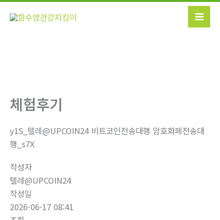
콘
텐
츠
로
건
너
뛰
기
체험후기
y1S_텔레@UPCOIN24 비트코인전송대행 암호화폐전송대
행_s7X
작성자
텔레@UPCOIN24
작성일
2026-06-17 08:41