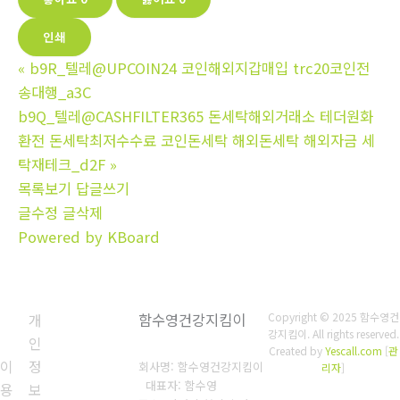
인쇄
«
b9R_텔레@UPCOIN24 코인해외지갑매입 trc20코인전
송대행_a3C
b9Q_텔레@CASHFILTER365 돈세탁해외거래소 테더원화
환전 돈세탁최저수수료 코인돈세탁 해외돈세탁 해외자금 세
탁재테크_d2F
»
목록보기
답글쓰기
글수정
글삭제
Powered by KBoard
개
함수영건강지킴이
Copyright © 2025 함수영건
강지킴이. All rights reserved.
인
Created by
Yescall.com
[
관
이
정
회사명: 함수영건강지킴이
리자
]
대표자: 함수영
용
보