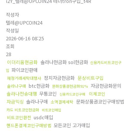
i2Y_텔레@UPCOIN24 테더tron구입_t4R
작성자
텔레@UPCOIN24
작성일
2026-06-16 08:25
조회
28
이더리움현금화
솔라나현금화 sol현금화
신용카드비트코인구
파이코인판매
입
정치자금현금화
문상비트구입
재정거래세탁대행사
btc현금화
자금현금화문의
솔라나구매
문화상품권현금화91%
솔라나전송대행
무통코인
이체코인
신용카드코인구매
자금믹싱
솔라나구매
문화상품권코인구매방법
소액결제세탁
카드 비트코인현금화
비트코인매입
usdc매입
비트코인환전
모든코인 고가매입
핸드폰결제코인구매방법