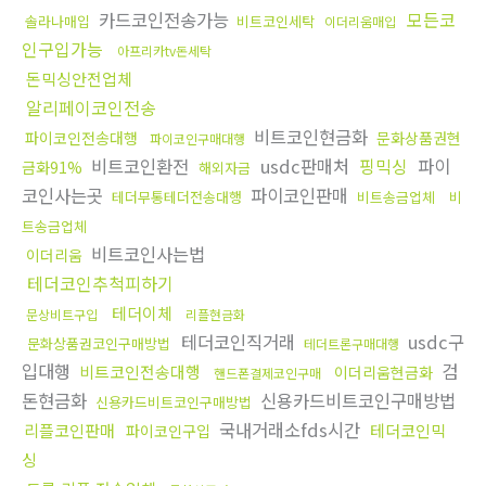
카드코인전송가능
모든코
솔라나매입
비트코인세탁
이더리움매입
인구입가능
아프리카tv돈세탁
돈믹싱안전업체
알리페이코인전송
비트코인현금화
파이코인전송대행
문화상품권현
파이코인구매대행
비트코인환전
usdc판매처
핑믹싱
파이
금화91%
해외자금
코인사는곳
파이코인판매
테더무통테더전송대행
비트송금업체
비
트송금업체
비트코인사는법
이더리움
테더코인추척피하기
테더이체
문상비트구입
리플현금화
테더코인직거래
usdc구
문화상품권코인구매방법
테더트론구매대행
입대행
검
비트코인전송대행
이더리움현금화
핸드폰결제코인구매
돈현금화
신용카드비트코인구매방법
신용카드비트코인구매방법
국내거래소fds시간
리플코인판매
테더코인믹
파이코인구입
싱