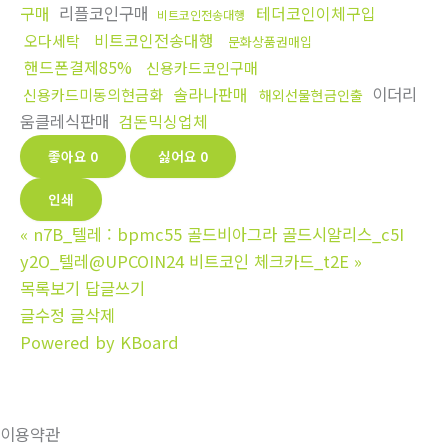
구매
리플코인구매
테더코인이체구입
비트코인전송대행
비트코인전송대행
오다세탁
문화상품권매입
핸드폰결제85%
신용카드코인구매
솔라나판매
이더리
신용카드미동의현금화
해외선물현금인출
움클레식판매
검돈믹싱업체
좋아요
0
싫어요
0
인쇄
«
n7B_텔레 : bpmc55 골드비아그라 골드시알리스_c5I
y2O_텔레@UPCOIN24 비트코인 체크카드_t2E
»
목록보기
답글쓰기
글수정
글삭제
Powered by KBoard
이용약관