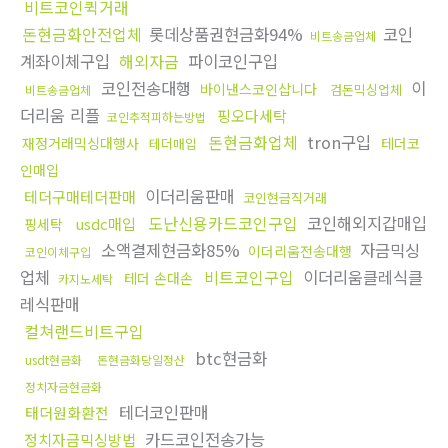
비트코인퀵거래
돈현금화안전업체
롯데상품권현금화94%
코인
비트송금업체
계좌이체구입
해외자금
파이코인구입
코인전송대행
이
바이낸스코인삽니다
검돈믹싱업체
비트송금업체
더리움 리플
핑오다세탁
코인추적피하는방법
돈현금화업체
tron구입
재정거래믹싱대행사
테더코
테더매입
인매입
이더리움판매
테더구매테더판매
코인현금직거래
도난신용카드코인구입
코인해외지갑매입
usdc매입
핑세탁
소액결제현금화85%
자금믹싱
이더리움전송대행
코인이체구입
업체
비트코인구입
이더리움클레식클
테더 손대손
카지노세탁
레식판매
컬쳐랜드비트구입
btc현금화
usdt현금화
돈현금화당일정산
정치자금현금화
테더코인판매
태더원화환전
카드코인전송가능
정치자금믹싱방법