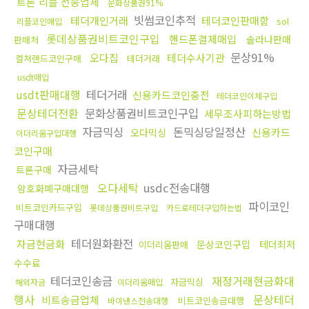
트론 리플 전송업체
문화상품권91%
빗썸코인추적
테더개인거래
테더코인판매함
sol
리플코인매입
롯데상품권비트코인구입
핸드폰결제매입
솔라나판매
판매처
문상91%
오다집
테더수사기관
컬쳐랜드코인구매
테더거래
usdt매입
usdt판매대행
테더거래
신용카드코인충전
테더코인이체구입
문상테더전환
문화상품권비트코인구입
세무조사피하는방법
자금믹싱
돈믹싱당일정산
신용카드
오다믹싱
이더리움구입대행
코인구매
자금세탁
트론구매
오다세탁
usdc전송대행
암호화폐구매대행
파이코인
비트코인카드구입
롯데상품권비트구입
카드로테더구입하는법
구매대행
테더원화환전
자금현금화
문상코인구입
테더최저
이더리움판매
수수료
테더코인송금
재정거래현금화대
자금믹싱
해외자금
이더리움매입
행사
문상테더
비트송금업체
비트코인송금대행
바이낸스전송대행