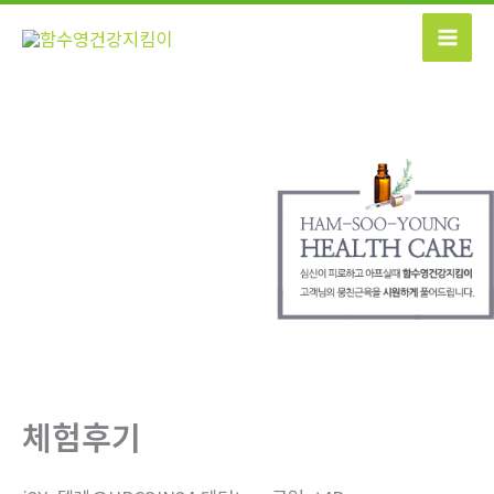
콘
텐
츠
로
건
너
뛰
기
체험후기