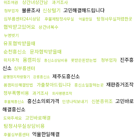
상간녀상간남
과거조사
위조여권
불륜조사
신상털기
고민해결해드립니다
청부업자
심부름센터24시상담
탐정사무실저렴한곳
후불제탐정사무실
억울한일
협박받고있어요
상간녀복수
누명벗기
유포협박받을때
순천흥신소
문자협박받을때
몸캠피싱
진주흥
위치추적
청부업자
못받은돈받는법
흥신소상담비용
신소
심부름센터
제주도흥신소
운행정지차량찾기
강릉흥신소
재판증거조작
가출찾아드립니다
몸캠피싱해결방법
흥신소일잘하는곳
청부폭행비용
과거조사
회사평판조작
흥신소의뢰가격
고민바로
신분증위조
인생나락보내기
후불제흥신소
해결흥신소
고민바로해결
도와주세요
탐정사무실상담비용
억울한일해결
후불심부름센터