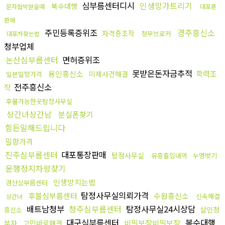
심부름센터디시
인생망가트리기
복수대행
문자협박받을때
대포폰
판매
주민등록증위조
경주흥신소
자격증조작
청부브로커
대포차찾는법
청부업체
논산심부름센터
면허증위조
못받은돈자금추적
용인흥신소
학력조
미제사건해결
일본밀항가격
전주흥신소
작
후불가능한곳탐정사무실
상간녀상간남
분실폰찾기
힘든일해드립니다
밀항가격
진주심부름센터
대포통장판매
탐정사무실
유흥출입내역
누명벗기
운행정지차량찾기
인생망치는법
경산심부름센터
탐정사무실의뢰가격
후불심부름센터
수원흥신소
신속해결
상간녀
배트남청부
청주심부름센터
탐정사무실24시상담
살인청
흥신소
대구심부름센터
복수대행
비밀보장비밀보장
부자
고민바로해결