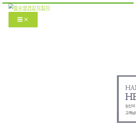
콘
텐
츠
로
건
너
뛰
기