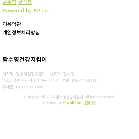
글수정
글삭제
Powered by KBoard
이용약관
개인정보처리방침
함수영건강지킴이
회사명: 함수영건강지킴이 대표자: 함수영
주소: 강원 춘천시 효자2동 164-4
전화: 033-242-5123
휴대폰: 010-8790-7408
Copyright © 2025 함수영건강지킴이. All rights reserved.
Created by
Yescall.com
[
관리자
]