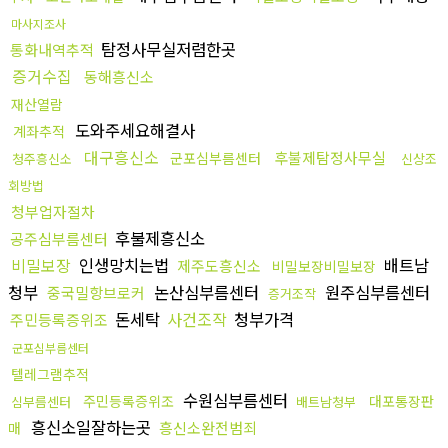
마사지조사
탐정사무실저렴한곳
통화내역추적
증거수집
동해흥신소
재산열람
도와주세요해결사
계좌추적
대구흥신소
후불제탐정사무실
군포심부름센터
청주흥신소
신상조
회방법
청부업자절차
후불제흥신소
공주심부름센터
비밀보장
인생망치는법
배트남
제주도흥신소
비밀보장비밀보장
청부
논산심부름센터
원주심부름센터
중국밀항브로커
증거조작
돈세탁
사건조작
청부가격
주민등록증위조
군포심부름센터
텔레그램추적
수원심부름센터
주민등록증위조
대포통장판
심부름센터
배트남청부
흥신소일잘하는곳
흥신소완전범죄
매