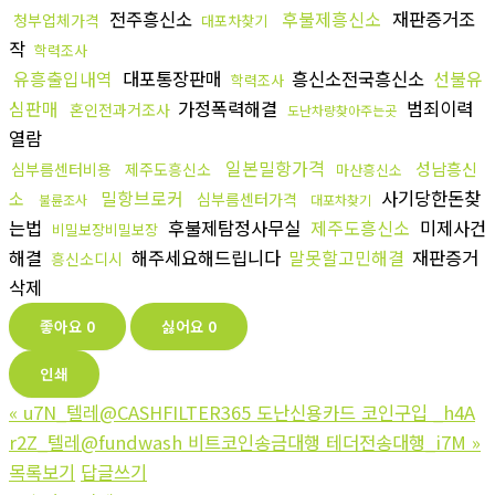
전주흥신소
후불제흥신소
재판증거조
청부업체가격
대포차찾기
작
학력조사
유흥출입내역
대포통장판매
흥신소전국흥신소
선불유
학력조사
심판매
가정폭력해결
범죄이력
혼인전과거조사
도난차량찾아주는곳
열람
일본밀항가격
성남흥신
심부름센터비용
제주도흥신소
마산흥신소
밀항브로커
사기당한돈찾
소
심부름센터가격
불륜조사
대포차찾기
는법
후불제탐정사무실
제주도흥신소
미제사건
비밀보장비밀보장
해결
해주세요해드립니다
말못할고민해결
재판증거
흥신소디시
삭제
좋아요
0
싫어요
0
인쇄
«
u7N_텔레@CASHFILTER365 도난신용카드 코인구입 _h4A
r2Z_텔레@fundwash 비트코인송금대행 테더전송대행_i7M
»
목록보기
답글쓰기