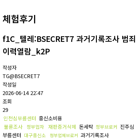
체험후기
f1C_텔레:BSECRET7 과거기록조사 범죄
이력열람_k2P
작성자
TG@BSECRET7
작성일
2026-06-14 22:47
조회
29
인천심부름센터
흥신소비용
불륜조사
재판증거삭제
돈세탁
진주심
청부업자
청부브로커
부름센터
과거기록조사
대구흥신소
청부업체브로커