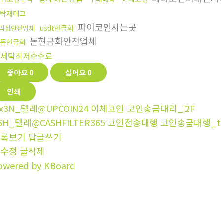
탁재테크
파이코인사는곳
usdt현금화
믹싱안전업체
돈현금화안전업체
돈현금화
돈세탁최저수수료
좋아요
0
싫어요
0
인쇄
x3N_텔레@UPCOIN24 이체코인 코인송금대리_i2F
6H_텔레@CASHFILTER365 코인전송대행 코인송금대행_t
목록보기
답글쓰기
글수정
글삭제
owered by KBoard