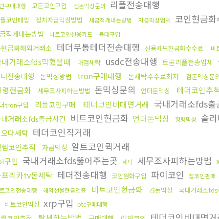
리플전송대행
모든코인구입
인구매대행
검돈믹싱문의
코인현금화
플코인매입
정치자금믹싱방법
세금적게내는방법
자금믹싱업체
금적게내는방법
비트코인신용카드
블테구입
테더무통테더전송대행
돈현금화해외거래소
신용카드현금화수수료
비
usdc전송대행
국내거래소fds막혔을때
트론리플전송업체
대검세탁
tron구매대행
테더전송대행
돈믹싱방법
돈세탁수수료최저
검돈믹싱문
돈믹싱문의
횡령현금화
테더코인추
세무조사피하는방법
언더돈믹싱
국내거래소fds
테더코인비대면거래
리플코인구매
더tron구입
비트코인현금화
솔라
언더돈믹싱
국내거래소fds출금시간
횡령믹싱
테더코인직거래
핑오다세탁
알트코인퀵거래
빗썸코인추적
자금믹싱
국내거래소fds뚫어주는곳
세무조사피하는방법
ol구입
세탁
테더전송대행
파이코인
아프리카tv돈세탁
코인원화구입
잡코인판매
비트코인현금화
검돈믹싱
국내거래소fd
트코인전송대행
해외선물현금인출
금
xrp구입
비트코인믹싱
btc구매대행
테더코인비대면거
탈세하는방법
빗썸코인추적
구매대행
이체코인