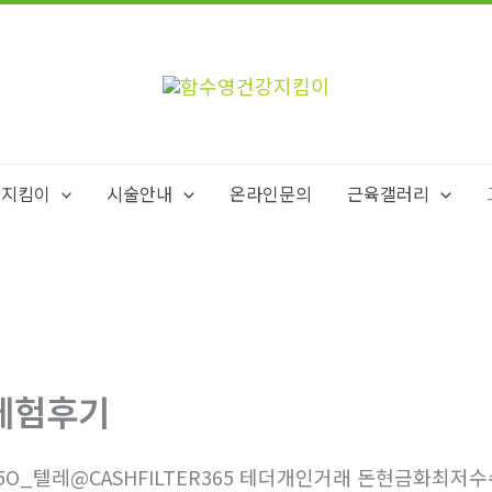
강지킴이
시술안내
온라인문의
근육갤러리
체험후기
5O_텔레@CASHFILTER365 테더개인거래 돈현금화최