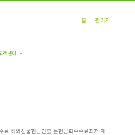
홈
│
관리자
고객센터
저수수료 해외선물현금인출 돈현금화수수료최저 재