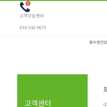
콘
텐
고객상담센터
츠
로
033-242-9675
건
너
함수영건
뛰
기
고객센터
q