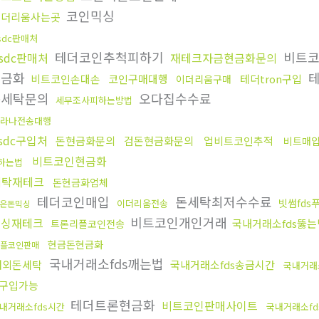
코인믹싱
이더리움사는곳
sdc판매처
테더코인추척피하기
비트코
sdc판매처
재테크자금현금화문의
현금화
테
비트코인손대손
코인구매대행
테더tron구입
이더리움구매
돈세탁문의
오다집수수료
세무조사피하는방법
라나전송대행
sdc구입처
돈현금화문의
검돈현금화문의
업비트코인추적
비트매
비트코인현금화
하는법
세탁재테크
돈현금화업체
테더코인매입
돈세탁최저수수료
빗썸fds
이더리움전송
은돈믹싱
비트코인개인거래
믹싱재테크
국내거래소fds뚫는
트론리플코인전송
현금돈현금화
플코인판매
국내거래소fds깨는법
해외돈세탁
국내거래소fds송금시간
국내거래
구입가능
테더트론현금화
비트코인판매사이트
내거래소fds시간
국내거래소f