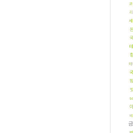
코
리
세
테
s
비