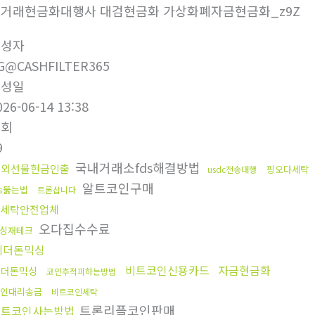
거래현금화대행사 대검현금화 가상화폐자금현금화_z9Z
작성자
G@CASHFILTER365
작성일
026-06-14 13:38
조회
9
국내거래소fds해결방법
해외선물현금인출
핑오다세탁
usdc전송대행
알트코인구매
ds뚫는법
트론삽니다
세탁안전업체
오다집수수료
싱재테크
테더돈믹싱
비트코인신용카드
자금현금화
테더돈믹싱
코인추적피하는방법
인대리송금
비트코인세탁
트론리플코인판매
비트코인사는방법