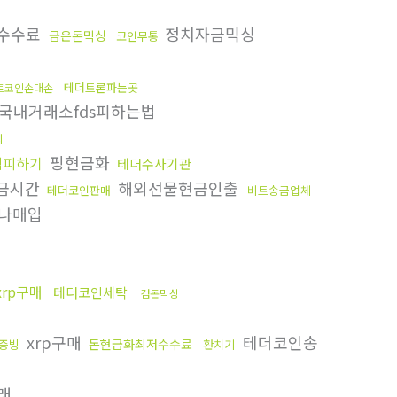
수수료
정치자금믹싱
금은돈믹싱
코인무통
테더트론파는곳
트코인손대손
국내거래소fds피하는법
의
핑현금화
척피하기
테더수사기관
출금시간
해외선물현금인출
테더코인판매
비트송금업체
나매입
xrp구매
테더코인세탁
검돈믹싱
xrp구매
테더코인송
돈현금화최저수수료
s증빙
환치기
래