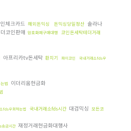
인체크카드
솔라나
해외돈믹싱
돈믹싱당일정산
더코인판매
코인돈세탁테더거래
암호화폐구매대행
아프리카tv돈세탁
환치기
입
파이코인
국내거래소fds우
이더리움현금화
푸는법
법
대검믹싱
국내거래소fds시간
모든코
소fds우회하는법
재정거래현금화대행사
ds송금시간