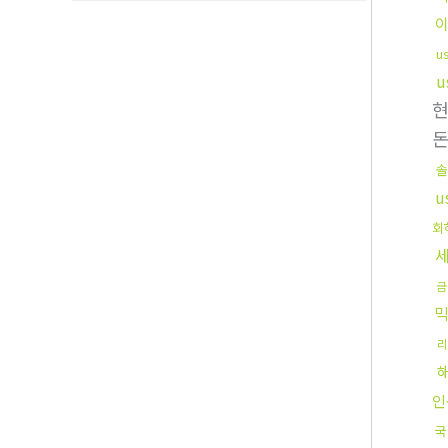
u
u
솔
u
회
금
리
인
국