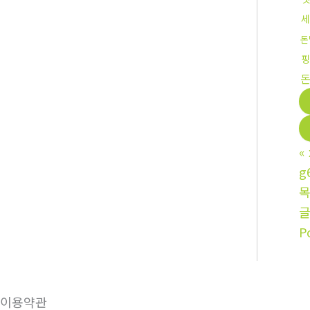
세
돈
핑
«
g
P
이용약관