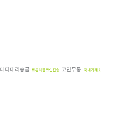
테더대리송금
코인무통
트론리플코인전송
국내거래소