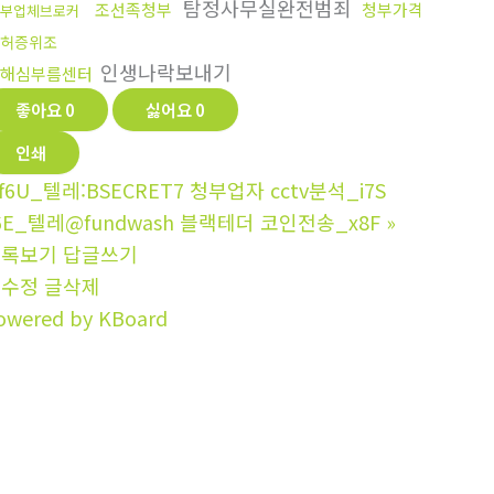
탐정사무실완전범죄
조선족청부
청부가격
부업체브로커
허증위조
인생나락보내기
해심부름센터
좋아요
0
싫어요
0
인쇄
f6U_텔레:BSECRET7 청부업자 cctv분석_i7S
6E_텔레@fundwash 블랙테더 코인전송_x8F
»
목록보기
답글쓰기
글수정
글삭제
owered by KBoard