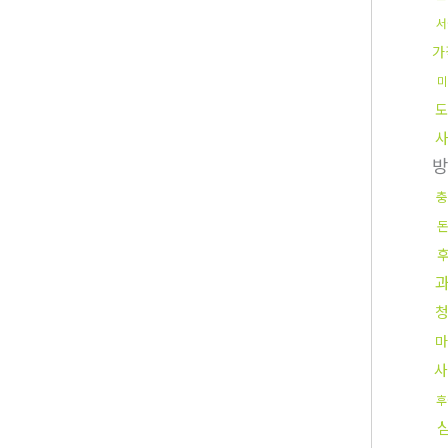
서
가
미
도
충
마
사
후