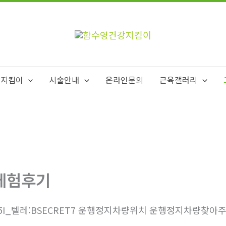
강지킴이
시술안내
온라인문의
근육갤러리
체험후기
5I_텔레:BSECRET7 운행정지차량위치 운행정지차량찾아주