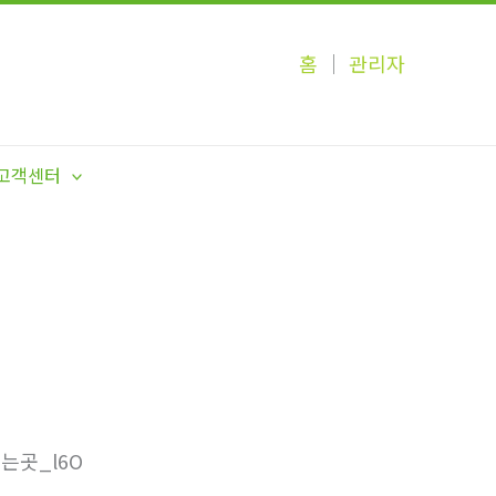
홈
│
관리자
고객센터
는곳_l6O