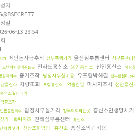
작성자
G@BSECRET7
작성일
026-06-13 23:54
조회
4
떼인돈자금추적
울산심부름센터
청부폭행가격
심부름센터
치기
전라도흥신소
천안흥신소
용인흥신소
도난차량찾아주는곳
차량
증거조작
유포협박해결
탐정사무실비용
돈강제회수
심부름센터24
차량조회
마사지조사
천안흥신
성남흥신소
억울한일
포항흥신소
흥업소결제내역
자격증조작
탐정사무실가격
흥신소인생망치
청부의뢰하는곳
인돈불법회수
진해심부름센터
찾기
학력위조
흥신소
흥신소의뢰비용
신상조회방법
흥신소
난차량찾기