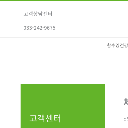
콘
텐
고객상담센터
츠
033-242-9675
로
건
너
함수영건
뛰
기
고객센터
d