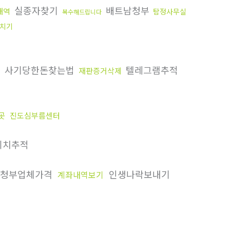
실종자찾기
배트남청부
내역
탐정사무실
복수해드립니다
치기
사기당한돈찾는법
텔레그램추적
재판증거삭제
곳
진도심부름센터
위치추적
청부업체가격
인생나락보내기
계좌내역보기