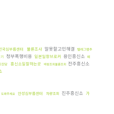
말못할고민해결
불륜조사
전국심부름센터
텔레그램추
청부폭행비용
용인흥신소
일본밀항브로커
찾기
떼
전주흥신소
흥신소일잘하는곳
시상담
바람조회불륜조회
소
기
진주흥신소
가
안성심부름센터
차량조회
도와주세요