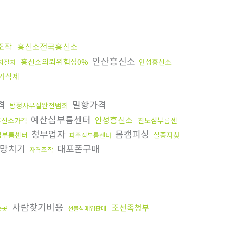
조작
흥신소전국흥신소
안산흥신소
흥신소의뢰위험성0%
안성흥신소
자절차
거삭제
격
밀항가격
탐정사무실완전범죄
예산심부름센터
안성흥신소
흥신소가격
진도심부름센
청부업자
몸캠피싱
심부름센터
실종자찾
파주심부름센터
생망치기
대포폰구매
자격조작
사람찾기비용
조선족청부
는곳
선불심매입판매