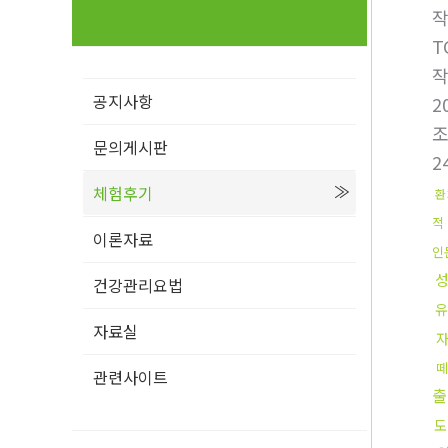
T
공지사항
2
문의게시판
2
체험후기
환
적
이론자료
인
건강관리요법
유
자료실
떼
관련사이트
출
도