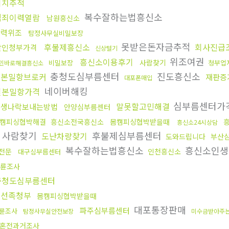
위치추적
복수잘하는법흥신소
범죄이력열람
남원흥신소
학력위조
탐정사무실비밀보장
못받은돈자금추적
후불제흥신소
회사진급
살인청부가격
신상털기
위조여권
흥신소이용후기
사람찾기
비밀보장
청부업
민바로해결흥신소
충청도심부름센터
진도흥신소
일본밀항브로커
재판증
대포폰매입
네이버해킹
일본밀항가격
심부름센터가
말못할고민해결
인생나락보내는방법
안양심부름센터
캠피싱협박해결
흥신소전국흥신소
몸캠피싱협박받을때
흥신소24시상담
사람찾기
후불제심부름센터
도난차량찾기
도와드립니다
부산
복수잘하는법흥신소
흥신소인
전문
인천흥신소
대구심부름센터
륜조사
충청도심부름센터
조선족청부
몸캠피싱협박받을때
대포통장판매
파주심부름센터
륜조사
탐정사무실안전보장
미수금받아주
혼전과거조사