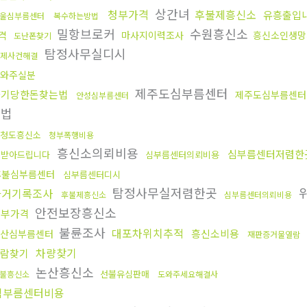
상간녀
청부가격
후불제흥신소
유흥출입
울심부름센터
복수하는방법
밀항브로커
수원흥신소
격
마사지이력조사
흥신소인생망
도난폰찾기
탐정사무실디시
제사건해결
와주실분
제주도심부름센터
사기당한돈찾는법
제주도심부름센터
안성심부름센터
방법
청도흥신소
청부폭행비용
흥신소의뢰비용
심부름센터저렴한
돈받아드립니다
심부름센터의뢰비용
후불심부름센터
심부름센터디시
탐정사무실저렴한곳
과거기록조사
후불제흥신소
심부름센터의뢰비용
안전보장흥신소
청부가격
불륜조사
대포차위치추적
흥신소비용
산심부름센터
재판증거물열람
차량찾기
람찾기
논산흥신소
선불유심판매
불흥신소
도와주세요해결사
심부름센터비용