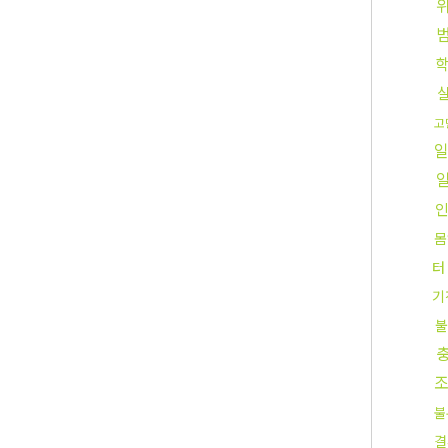
고
몸
터
기
불
불
결