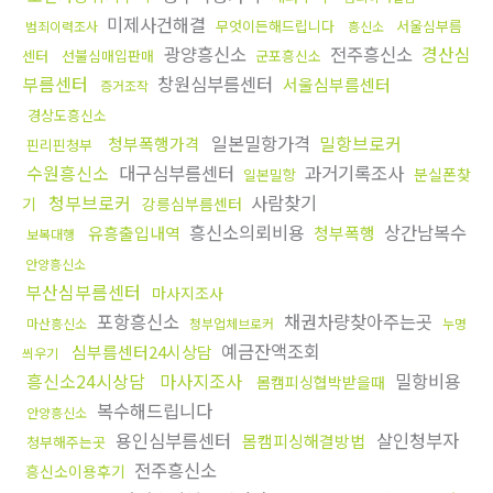
미제사건해결
무엇이든해드립니다
서울심부름
범죄이력조사
흥신소
광양흥신소
전주흥신소
경산심
센터
선불심매입판매
군포흥신소
부름센터
창원심부름센터
서울심부름센터
증거조작
경상도흥신소
일본밀항가격
밀항브로커
청부폭행가격
핀리핀청부
수원흥신소
대구심부름센터
과거기록조사
분실폰찾
일본밀항
청부브로커
사람찾기
기
강릉심부름센터
흥신소의뢰비용
상간남복수
유흥출입내역
청부폭행
보복대행
안양흥신소
부산심부름센터
마사지조사
포항흥신소
채권차량찾아주는곳
마산흥신소
청부업체브로커
누명
예금잔액조회
심부름센터24시상담
씌우기
흥신소24시상담
마사지조사
밀항비용
몸캠피싱협박받을때
복수해드립니다
안양흥신소
용인심부름센터
살인청부자
몸캠피싱해결방법
청부해주는곳
전주흥신소
흥신소이용후기