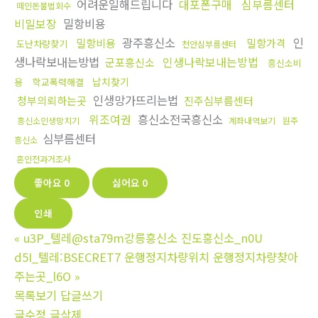
어려운일해드립니다
대포폰구매
심부름센터
떼인돈불법회수
비밀보장
밀항비용
광주흥신소
인
밀항비용
밀항가격
도난차량찾기
천안심부름센터
생나락보내는방법
인생나락보내는방법
군포흥신소
흥신소비
납치찾기
용
학교폭력해결
인생망가뜨리는법
청부의뢰하는곳
진주심부름센터
위조여권
흥신소전국흥신소
흥신소인생망치기
계좌내역보기
원주
심부름센터
흥신소
혼인전과거조사
좋아요
0
싫어요
0
인쇄
«
u3P_텔레@sta79m강릉흥신소 진도흥신소_n0U
d5I_텔레:BSECRET7 운행정지차량위치 운행정지차량찾아
주는곳_l6O
»
목록보기
답글쓰기
글수정
글삭제