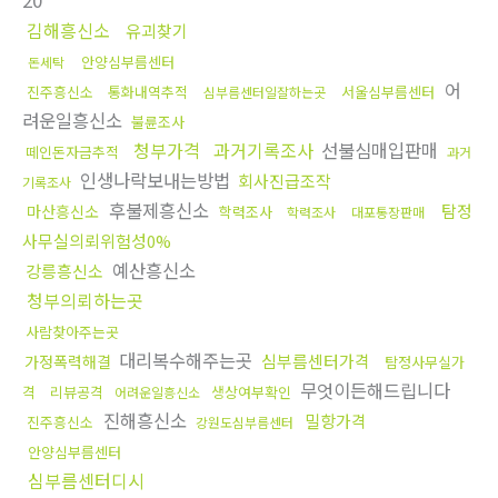
20
김해흥신소
유괴찾기
안양심부름센터
돈세탁
어
진주흥신소
통화내역추적
서울심부름센터
심부름센터일잘하는곳
려운일흥신소
불륜조사
청부가격
과거기록조사
선불심매입판매
떼인돈자금추적
과거
인생나락보내는방법
회사진급조작
기록조사
후불제흥신소
탐정
마산흥신소
학력조사
학력조사
대포통장판매
사무실의뢰위험성0%
예산흥신소
강릉흥신소
청부의뢰하는곳
사람찾아주는곳
대리복수해주는곳
심부름센터가격
가정폭력해결
탐정사무실가
무엇이든해드립니다
격
리뷰공격
생상여부확인
어려운일흥신소
진해흥신소
밀항가격
진주흥신소
강원도심부름센터
안양심부름센터
심부름센터디시