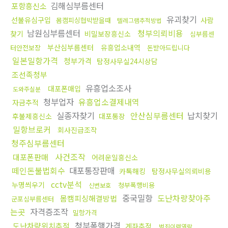
김해심부름센터
포항흥신소
유괴찾기
선불유심구입
사람
몸캠피싱협박받을때
텔레그램추적방법
남원심부름센터
청부의뢰비용
찾기
비밀보장흥신소
심부름센
부산심부름센터
유흥업소내역
터안전보장
돈받아드립니다
일본밀항가격
청부가격
탐정사무실24시상담
조선족청부
유흥업소조사
대포폰매입
도와주실분
청부업자
유흥업소결제내역
자금추적
실종자찾기
안산심부름센터
납치찾기
후불제흥신소
대포통장
밀항브로커
회사진급조작
청주심부름센터
사건조작
대포폰판매
어려운일흥신소
떼인돈불법회수
대포통장판매
카톡해킹
탐정사무실의뢰비용
cctv분석
누명씌우기
청부폭행비용
신변보호
중국밀항
도난차량찾아주
몸캠피싱해결방법
군포심부름센터
는곳
자격증조작
밀항가격
청부폭행가격
도난차량위치추적
계좌추적
범죄이력열람