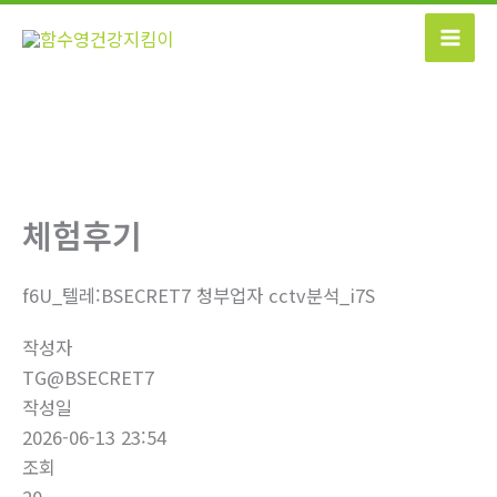
콘
텐
츠
로
건
너
뛰
기
체험후기
f6U_텔레:BSECRET7 청부업자 cctv분석_i7S
작성자
TG@BSECRET7
작성일
2026-06-13 23:54
조회