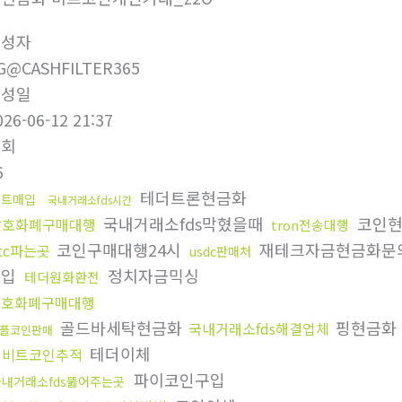
작성자
G@CASHFILTER365
작성일
026-06-12 21:37
조회
6
테더트론현금화
비트매입
국내거래소fds시간
국내거래소fds막혔을때
코인현
암호화폐구매대행
tron전송대행
코인구매대행24시
재테크자금현금화문
tc파는곳
usdc판매처
매입
정치자금믹싱
테더원화환전
암호화폐구매대행
골드바세탁현금화
핑현금화
국내거래소fds해결업체
플코인판매
테더이체
업비트코인추적
파이코인구입
국내거래소fds뚫어주는곳