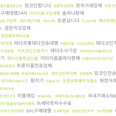
밈코인팝니다
장외거래업체
비트코
자금믹싱업체
트론리플전송업체
구매대행24시
솔라나판매
이더리움구입대행
트론삽니다
해외돈현
sdc구입처
테더개인거래
trc20구매
테더구매
검돈믹싱업체
화
돈현금화최저수수료
테더무통테더전송대행
테더코인
장외거래
리플현금화
비트코인환전
테더수사기관
비트코인신용카드
돈믹싱방법
국내거래소fds뚫어주는곳
치기
이더리움클레식판매
해외선물현금인출
신용카드비트코인구입
트론리플전송업체
현금화문의
밈코인전
알트코인퀵거래
국내거래소fds시간
암호화폐
호화폐구매대행
환치기
재정거
돈현금화해외거래소
국내거래소fds시간
트론삽니다
트대리송금
리플매입
국내거래소fd
든코인구입
국내거래소fds뚫는법
테더손대손
fx세탁최저수수료
이더리움클레식클레식판매
btc구매대행
바이낸스구입대행
btc현금화
돈세탁업체
업비트코인추적