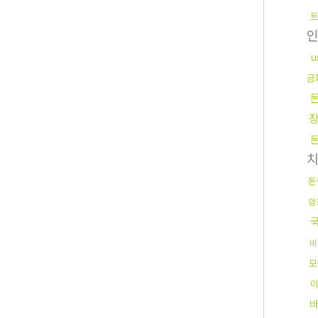
인
u
금
돈
암
비
모