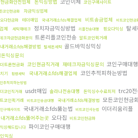
코인이체
돈믹싱방법
돈현금화안전업체
코인구매사이트
자금믹싱업체
든코인현금화
비트송금업체
테더매입
오다현금화
국내거래소fds해결업체
비트코인현금
정치자금믹싱방법
탈세
업체
핑오다믹싱
세탁재테크
리플전송대행
트론리플코인전송
알트코인퀵거래
테크자금현금화문의
골드바믹싱믹싱
내거래소fds해결방법
탈세돈세탁
검돈믹싱문의
코인구매대행
코인현금직거래
재테크자금믹싱문의
더트론현금화
코인추적피하는방법
국내거래소fds해결업체
치기
횡령세탁
인추적피하는방법
usdt매입
trc20
솔라나전송대행
돈믹싱수수료최저
더코인직거래
모든코인현금
트코인퀵거래
국내거래소fds해결방법
비트코인송금대행
국내거래소fds뚫는법
이더리움리플
인구매사이트
비트코인사는법
오다집
국내거래소fds뚫어주는곳
비트코인현금화
파이코인구매대행
믹싱해드립니다
인믹싱