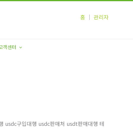
홈
│
관리자
고객센터
행 usdc구입대행 usdc판매처 usdt판매대행 테