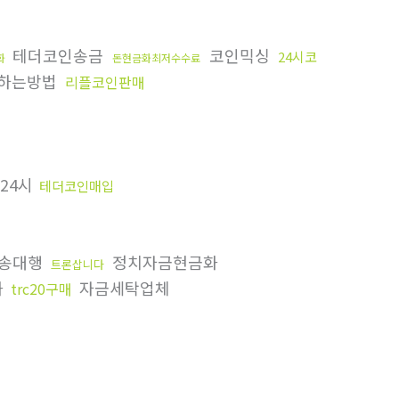
테더코인송금
코인믹싱
24시코
화
돈현금화최저수수료
하는방법
리플코인판매
24시
테더코인매입
전송대행
정치자금현금화
트론삽니다
화
자금세탁업체
trc20구매