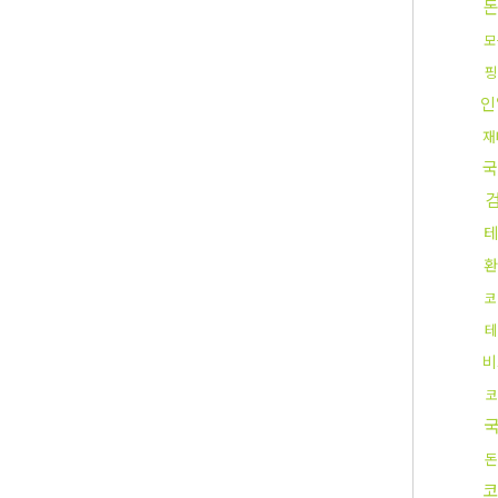
모
핑
인
재
국
테
환
코
테
비
코
돈
코