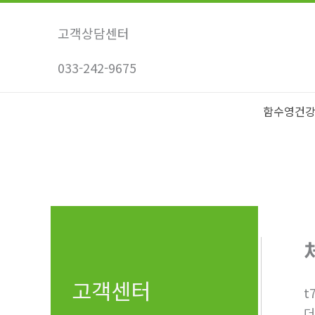
콘
텐
고객상담센터
츠
033-242-9675
로
건
너
함수영건
뛰
기
고객센터
t
더