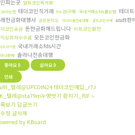
코인파는곳
알트코인퀵거래
테더코인직거래
테더트
trc20구매
국내거래소fds뚫는법
rc20사는법
거래현금화대행사
usdt판
금은돈믹싱
이더리움전송대행
알트코인구매
돈현금화해드립니다
테더코인송금
비트코인환전
모든코인현금화
돈믹싱최저수수료
국내거래소fds시간
더수사기관
솔라나전송대행
라나판매
좋아요
0
싫어요
0
인쇄
u9I_텔레@UPCOIN24 테더코인매입_r7J
8K_텔레@sta79m누명벗기 환치기_f0F
»
목록보기
답글쓰기
글수정
글삭제
owered by KBoard