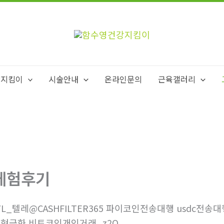
강지킴이
시술안내
온라인문의
근육갤러리
체험후기
7L_텔레@CASHFILTER365 파이코인전송대행 usdc전송대
현금화 비트코인개인거래_z2O