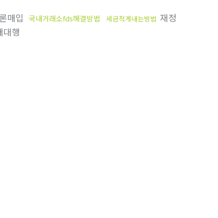
론매입
재정
국내거래소fds해결방법
세금적게내는방법
매대행