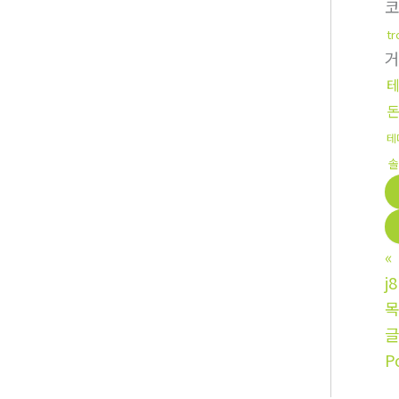
t
테
솔
«
j
P