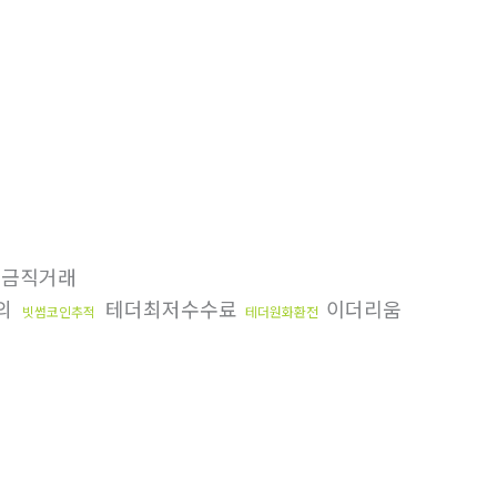
금직거래
의
테더최저수수료
이더리움
빗썸코인추적
테더원화환전