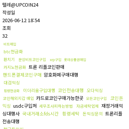
텔레@UPCOIN24
작성일
2026-06-12 18:54
조회
32
비트매입
btc현금화
환치기
문상비트코인구입
xrp구입
롯데상품권매입
트론 리플코인판매
카지노현금화
핸드폰결제코인구매
암호화폐구매대행
대검믹싱
코인전송대행
이더리움구입대행
오다믹싱
횡령현금화
카드로코인구매가능한곳
코인돈
코인해외지갑 매입
모든코인구입
믹싱
usdc구입처
재정거래믹
세무조사피하는방법
자금세탁업체
싱대행사
국내거래소fds시간
횡령세탁
트론리플
돈믹싱문의
전송대행