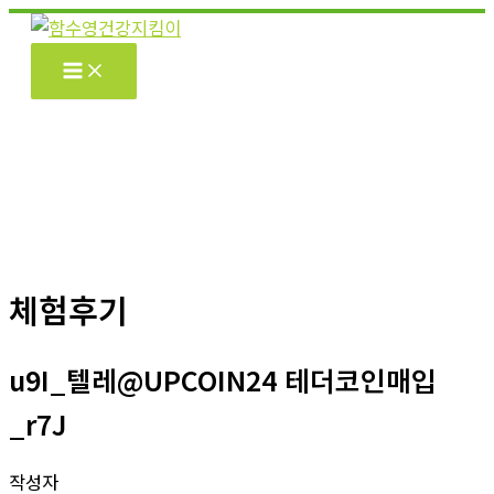
콘
텐
츠
로
건
너
뛰
기
체험후기
u9I_텔레@UPCOIN24 테더코인매입
_r7J
작성자