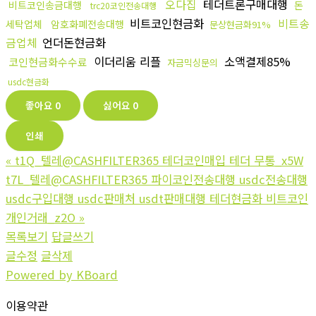
오다집
테더트론구매대행
비트코인송금대행
돈
trc20코인전송대행
비트코인현금화
비트송
세탁업체
암호화폐전송대행
문상현금화91%
금업체
언더돈현금화
이더리움 리플
소액결제85%
코인현금화수수료
자금믹싱문의
usdc현금화
좋아요
0
싫어요
0
인쇄
«
t1Q_텔레@CASHFILTER365 테더코인매입 테더 무통_x5W
t7L_텔레@CASHFILTER365 파이코인전송대행 usdc전송대행
usdc구입대행 usdc판매처 usdt판매대행 테더현금화 비트코인
개인거래_z2O
»
목록보기
답글쓰기
글수정
글삭제
Powered by KBoard
이용약관