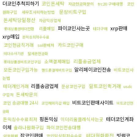
더코인추척피하기
코인돈세탁
자금현금화문의
trc20 구매대행
코인
문상비트구입
원화구입
세무조사피하는방법
돈세탁당일정산
자금믹싱업체
파이코인사는곳
xrp판매
리플매입
테더구매
롯데상품권테더전환
xrp매입
돈믹싱최저수수료
코인현금직거래
카드코인구매
sol판매처
테더수사기관
탈세돈현금화
리플송금업체
소액결제매입
롯데상품권비트코인구입
알리페이코인전송
모든코인구입가능
비트코인사
핸드폰결제비트구입
는법
리플송금업체
알트코인퀵거래
테더개인거래
문상코인구입
usdc
돈세탁문의
구입처
비트코인판매사이트
코인 송금대행 24시
코인해외지갑 매입
비트코인현
금화
핑돈믹싱
테더코인계좌
돈믹싱수수료최저
이더리움클레식사는곳
이체
솔라나원화구입
파이코인전송대행
잡코인판매
테더원화환전
빗썸코
코인믹싱최저수수료
암호화폐