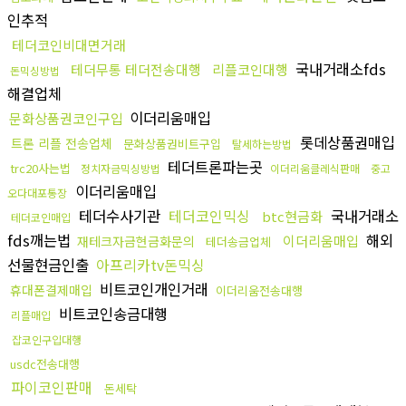
인추적
테더코인비대면거래
국내거래소fds
테더무통 테더전송대행
리플코인대행
돈믹싱방법
해결업체
이더리움매입
문화상품권코인구입
롯데상품권매입
트론 리플 전송업체
문화상품권비트구입
탈세하는방법
테더트론파는곳
trc20사는법
정치자금믹싱방법
이더리움클레식판매
중고
이더리움매입
오다대포통장
테더수사기관
테더코인믹싱
국내거래소
btc현금화
테더코인매입
fds깨는법
해외
이더리움매입
재테크자금현금화문의
테더송금업체
선물현금인출
아프리카tv돈믹싱
비트코인개인거래
휴대폰결제매입
이더리움전송대행
비트코인송금대행
리플매입
잡코인구입대행
usdc전송대행
파이코인판매
돈세탁