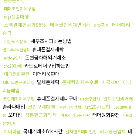
현금돈믹싱
테더코인이체구입
xrp전송대행
소액결제현금화85%
테더코인비대면거래
테더대리
xrp구매
송금
세무조사피하는방법
검돈믹싱문의
휴대폰결제세탁
골드바세탁현금화
돈현금화해외거래소
usdc구입처
카드로테더구입하는법
trc20판매
이더리움판매
태더원화환전
탈세돈세탁
돈세탁최저수수료
자금세탁
이더
테더트론구매대행
리움매입
휴대폰결제테더구매
알트코인퀵거래
코인계좌이체구입
usdc구입처
솔라나매입
코인구매대행
trc20사는법
돈현금화업체
usdt판매대
오다집
검돈현금화업체
태더원화환전
아프리카tv돈세탁
행
카드코
인구입처
국내거래소fds시간
테
이더리움
테더송금업체
컬쳐랜드테더전환