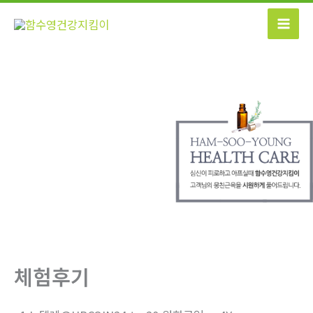
콘
텐
츠
로
건
너
뛰
기
체험후기