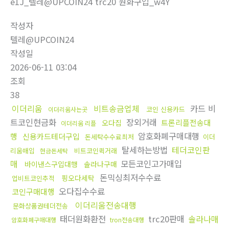
e1J_텔레@UPCOIN24 trc20 원화구입_w4Y
작성자
텔레@UPCOIN24
작성일
2026-06-11 03:04
조회
38
이더리움
비트송금업체
카드 비
코인 신용카드
이더리움사는곳
트코인현금화
장외거래
트론리플전송대
오다집
이더리움 리플
암호화폐구매대행
행
신용카드테더구입
돈세탁수수료최저
이더
탈세하는방법
테더코인판
리움매입
비트코인퀵거래
현금돈세탁
매
모든코인고가매입
바이낸스구입대행
솔라나구매
돈믹싱최저수수료
핑오다세탁
업비트코인추적
오다집수수료
코인구매대행
이더리움전송대행
문화상품권테더전송
태더원화환전
trc20판매
솔라나매
암호화폐구매대행
tron전송대행