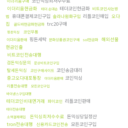
코인믹싱최저수수료
이더리움구매
이더리움현금화
테더코인현금화
비트코인사는방
테더 손대손
휴대폰결제코인구입
리플코인매입
오다
솔라나원화구입
법
집
trc20구매
골드바현금화현금화
코인무통
핑돈믹싱
핑돈세탁
해외선물
이더리움판매
문화상품권코인구매
sol현금화
현금인출
비트코인전송대행
검돈믹싱문의
문상비트코인구입
코인송금대리
탈세돈믹싱
코인구매사이트
중고오다대포통장
코인믹싱
이더리움판매
리플전송대행
모든코인구입
바이낸스구입대행
테더코인비대면거래
리플코인판매
파이코인
테더전송대행
돈믹싱최저수수료
돈믹싱당일정산
소액결제매입
tron전송대행
모든코인구입
신용카드코인전송