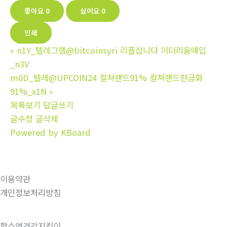
좋아요
0
싫어요
0
인쇄
«
n1Y_텔레그램@bitcoinsyri 리플삽니다 이더리움매입
_n3V
m0D_텔레@UPCOIN24 컬쳐랜드91% 컬쳐랜드현금화
91%_x1N
»
목록보기
답글쓰기
글수정
글삭제
Powered by KBoard
이용약관
개인정보처리방침
함수영건강지킴이