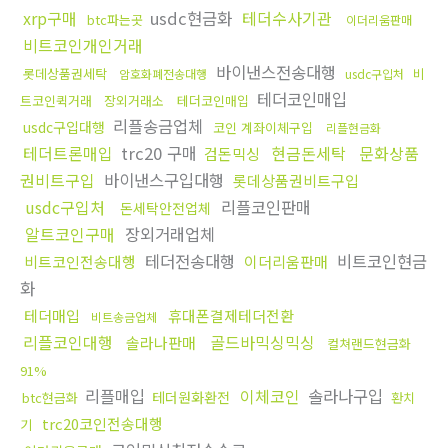
xrp구매
usdc현금화
테더수사기관
btc파는곳
이더리움판매
비트코인개인거래
바이낸스전송대행
롯데상품권세탁
비
암호화폐전송대행
usdc구입처
테더코인매입
트코인퀵거래
장외거래소
테더코인매입
리플송금업체
usdc구입대행
코인 계좌이체구입
리플현금화
테더트론매입
trc20 구매
현금돈세탁
문화상품
검돈믹싱
권비트구입
바이낸스구입대행
롯데상품권비트구입
usdc구입처
리플코인판매
돈세탁안전업체
알트코인구매
장외거래업체
테더전송대행
비트코인현금
비트코인전송대행
이더리움판매
화
테더매입
휴대폰결제테더전환
비트송금업체
리플코인대행
골드바믹싱믹싱
솔라나판매
컬쳐랜드현금화
91%
리플매입
이체코인
솔라나구입
테더원화환전
btc현금화
환치
trc20코인전송대행
기