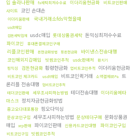
입 솔라나판매
이더리움현금화
비트코인판매
fx세탁최저수수료
코인 손대손
사이트
국내거래소fds막혔을때
이더리움판매
usdt매입
usdc매입
돈믹싱최저수수료
롯데상품권세탁
검돈세탁업체
파이코인
휴대폰결제코인구매
리플코인판매
바이낸스전송대행
돈현금화방법
핑돈현금화
코인해외지갑매입
빗썸코인추적
usdc판매처
환치기
횡령현금화
이더리움현금화
검돈현금화
핑믹싱
업비트코인추적
비트코인퀵거래
트
비트코인 체크카드
usdt매입
소액결제85%
론리플 전송대행
업비트코인추적
테더전송대행
이더리움메타
세무조사피하는방법
테더코인판매
정치자금현금화방법
마스크
핑오다믹싱
중고오다대포통장
세무조사피하는방법
문화상품권
문상테더구매
문상코인구입
매입
파이코인판매
파이코인구입
신용카드코인대행
xrp판매
빗썸코인추적
비트코인구입