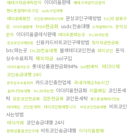
이더리움판매
재테크자금세탁문의
재테크자금믹싱문의
핸드폰결제비트구입
usdc구입대행
문상코인구매방법
태더원화환전
trc20 원화구
코인돈세탁테더거래
tron현금화
usdc전송대행
입
돈믹싱
이더리움판매
소액결제85%
이더리움클레식판매
문의
테더트론파는곳
trc20사는법
신용카드비트코인구매방법
정치자금현금화
문상코인구매방법
btc파는곳
블랙테더코인전송
돈믹
trc20전송대행
파이코인
싱수수료최저
해외자금
sol구입
롯데상품권현금화94%
테더이체
sol판매처
이더리움사는곳
코인송금대행 24시
카드코인충전업체
국내거래소fds시간
돈믹싱수수료최저
이더리움현금화
코인돈세
리플매입
trc20사는법
솔라나전송대행
탁
코인돈세탁
검돈현금화
모든코인현금화
핸드폰결제테더전송
비트코인
코인돈세탁
테더코인판매합니다
테더매입
비트코인전송대행
사는방법
코인송금대행 24시
테더거래
비트코인송금대행
이더리움판매
문화상품권코인구매