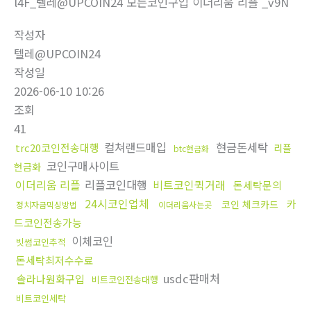
l4F_텔레@UPCOIN24 모든코인구입 이더리움 리플 _v9N
작성자
텔레@UPCOIN24
작성일
2026-06-10 10:26
조회
41
컬쳐랜드매입
현금돈세탁
trc20코인전송대행
리플
btc현금화
코인구매사이트
현금화
이더리움 리플
리플코인대행
비트코인퀵거래
돈세탁문의
24시코인업체
카
코인 체크카드
정치자금믹싱방법
이더리움사는곳
드코인전송가능
이체코인
빗썸코인추적
돈세탁최저수수료
usdc판매처
솔라나원화구입
비트코인전송대행
비트코인세탁