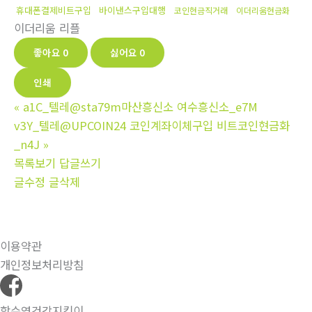
휴대폰결제비트구입
바이낸스구입대행
코인현금직거래
이더리움현금화
이더리움 리플
좋아요
0
싫어요
0
인쇄
«
a1C_텔레@sta79m마산흥신소 여수흥신소_e7M
v3Y_텔레@UPCOIN24 코인계좌이체구입 비트코인현금화
_n4J
»
목록보기
답글쓰기
글수정
글삭제
이용약관
개인정보처리방침
함수영건강지킴이