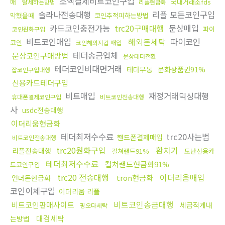
소액결제비트코인구입
매
국내거래소fds
탈세하는방법
리플현금화
솔라나전송대행
리플 모든코인구입
막혔을때
코인추적피하는방법
카드코인충전가능
trc20구매대행
문상매입
파이
코인원화구입
비트코인매입
해외돈세탁
파이코인
코인
코인해외지갑 매입
테더송금업체
문상코인구매방법
문상테더전환
테더코인비대면거래
테더무통
문화상품권91%
잡코인구입대행
신용카드테더구입
비트매입
재정거래믹싱대행
휴대폰결제코인구입
비트코인전송대행
사
usdc전송대행
이더리움현금화
테더최저수수료
trc20사는법
핸드폰결제매입
비트코인전송대행
trc20원화구입
환치기
리플전송대행
컬쳐랜드91%
도난신용카
테더최저수수료
컬쳐랜드현금화91%
드코인구입
trc20 전송대행
이더리움매입
tron현금화
언더돈현금화
코인이체구입
이더리움 리플
비트코인송금대행
비트코인판매사이트
세금적게내
핑오다세탁
대검세탁
는방법