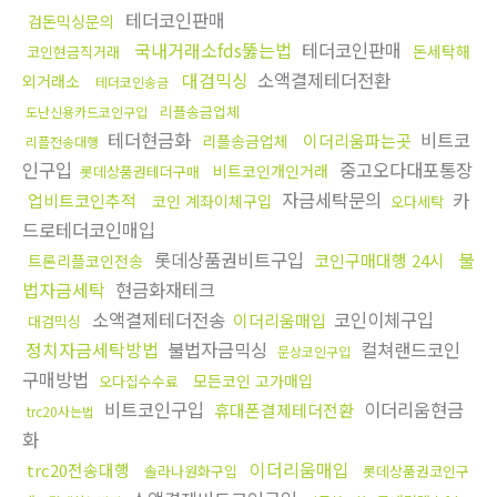
테더코인판매
검돈믹싱문의
국내거래소fds뚫는법
테더코인판매
돈세탁해
코인현금직거래
대검믹싱
소액결제테더전환
외거래소
테더코인송금
리플송금업체
도난신용카드코인구입
테더현금화
비트코
이더리움파는곳
리플송금업체
리플전송대행
인구입
중고오다대포통장
비트코인개인거래
롯데상품권테더구매
자금세탁문의
카
업비트코인추적
코인 계좌이체구입
오다세탁
드로테더코인매입
롯데상품권비트구입
불
코인구매대행 24시
트론리플코인전송
법자금세탁
현금화재테크
소액결제테더전송
코인이체구입
이더리움매입
대검믹싱
정치자금세탁방법
불법자금믹싱
컬쳐랜드코인
문상코인구입
구매방법
모든코인 고가매입
오다집수수료
비트코인구입
이더리움현금
휴대폰결제테더전환
trc20사는법
화
이더리움매입
trc20전송대행
솔라나원화구입
롯데상품권코인구