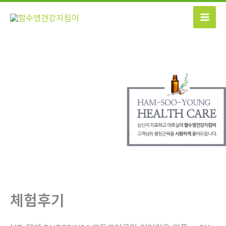
콘
텐
츠
로
건
너
뛰
기
체험후기