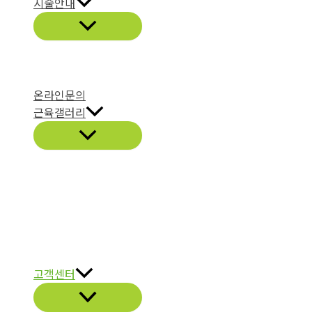
시술안내
온라인문의
근육갤러리
고객센터