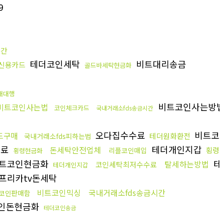
9
시간
테더코인세탁
비트대리송금
신용카드
골드바세탁현금화
매대행
비트코인사는방
비트코인사는법
코인체크카드
국내거래소fds송금시간
오다집수수료
비트코
드구매
테더원화환전
국내거래소fds피하는법
수료
테더개인지갑
돈세탁안전업체
횡령
리플코인매입
횡령현금화
트코인현금화
탈세하는방법
코인세탁최저수수료
테더개인지갑
프리카tv돈세탁
비트코인믹싱
국내거래소fds송금시간
코인판매함
인돈현금화
테더코인송금