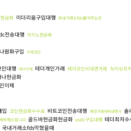
이더리움구입대행
금현금화
국내거래소fds뚫어주는곳
sdc전송대행
카지노현금화
나원화구입
이체코인
코인대행
테더개인거래
테더코인비대면거래
fx믹싱최
테더구매
라나현금화
인이체
매입
비트코인전송대행
솔
코인현금화수수료
재정거래세탁대행사
골드바현금화현금화
테더최저수
usdc구입대행
세탁해드립니다
국내거래소fds막혔을때