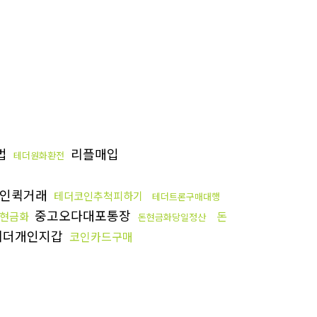
법
리플매입
테더원화환전
인퀵거래
테더코인추척피하기
테더트론구매대행
중고오다대포통장
돈
현금화
돈현금화당일정산
테더개인지갑
코인카드구매