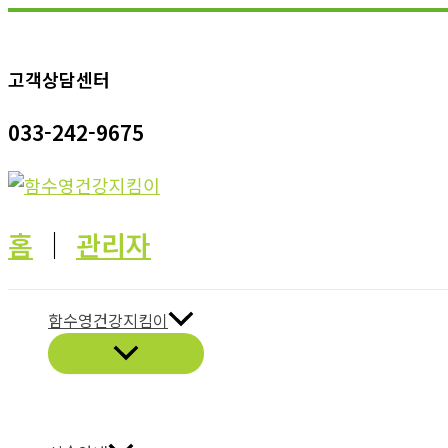
콘
텐
고객상담센터
츠
로
033-242-9675
건
너
뛰
기
홈
│
관리자
함수영건강지킴이