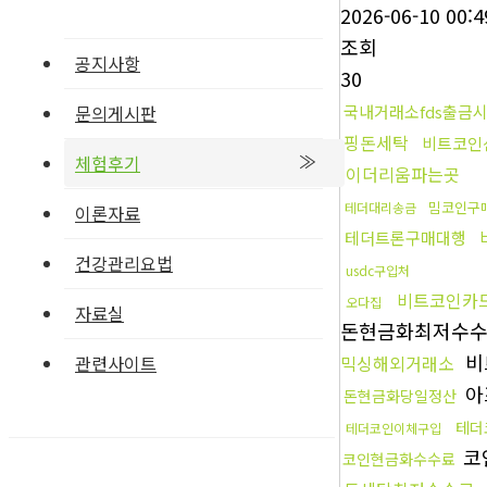
2026-06-10 00:4
조회
공지사항
30
국내거래소fds출금
문의게시판
핑돈세탁
비트코인
체험후기
이더리움파는곳
밈코인구
테더대리송금
이론자료
테더트론구매대행
건강관리요법
usdc구입처
비트코인카
오다집
자료실
돈현금화최저수
비
믹싱해외거래소
관련사이트
아
돈현금화당일정산
테더
테더코인이체구입
코
코인현금화수수료