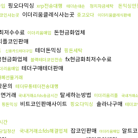
핑오다믹싱
구입
xrp전송대행
돈믹싱안
정치자금세탁
테더손대손
이더리움클레식사는곳
중고오다
코인사는곳
이더리움클레식판매
최저수수료
돈현금화업체
이더리움매입
리플코인판매
테더돈믹싱
트
핑돈세탁
신용카드테더구입
금현금화업체
fx현금화최저수수료
블랙테더코인전송
테더구매테더판매
더리움매입
화폐선물거래
탁문의
테더무통테더전송대행
대면거래
탈세하는방법
이더리움리플
국내거래소fds송금시간
국내거래소
비트코인판매사이트
솔라나구매
핑오다믹싱
핑돈믹싱
테더코
시간
잡코인판매
알트코
국내거래소fds해결업체
당일정산
이더리움매입