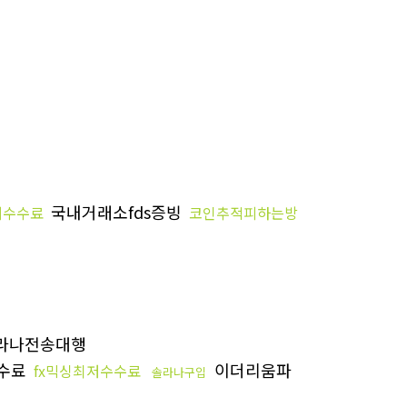
국내거래소fds증빙
저수수료
코인추적피하는방
라나전송대행
수료
이더리움파
fx믹싱최저수수료
솔라나구입