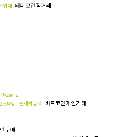
테더코인직거래
전업체
fds출금시간
비트코인개인거래
돈세탁업체
인판매함
인구매