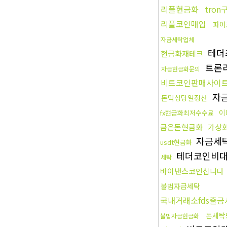
리플현금화
tron
리플코인매입
파이
자금세탁업체
테더
현금화재테크
트론
자금현금화문의
비트코인판매사이
자
돈믹싱당일정산
이
fx현금화최저수수료
금은돈현금화
가상
자금세
usdt현금화
테더코인비
세탁
바이낸스코인삽니다
불법자금세탁
국내거래소fds출금
돈세탁
불법자금현금화